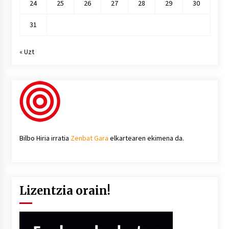
24
25
26
27
28
29
30
31
« Uzt
Bilbo Hiria irratia
Zenbat Gara
elkartearen ekimena da.
Lizentzia orain!