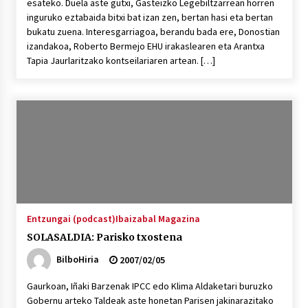
esateko. Duela aste gutxi, Gasteizko Legebiltzarrean horren
inguruko eztabaida bitxi bat izan zen, bertan hasi eta bertan
bukatu zuena. Interesgarriagoa, berandu bada ere, Donostian
izandakoa, Roberto Bermejo EHU irakaslearen eta Arantxa
Tapia Jaurlaritzako kontseilariaren artean. […]
Entzungai (podcast)
Ibaizabal Magazina
SOLASALDIA: Parisko txostena
BilboHiria
2007/02/05
Gaurkoan, Iñaki Barzenak IPCC edo Klima Aldaketari buruzko
Gobernu arteko Taldeak aste honetan Parisen jakinarazitako