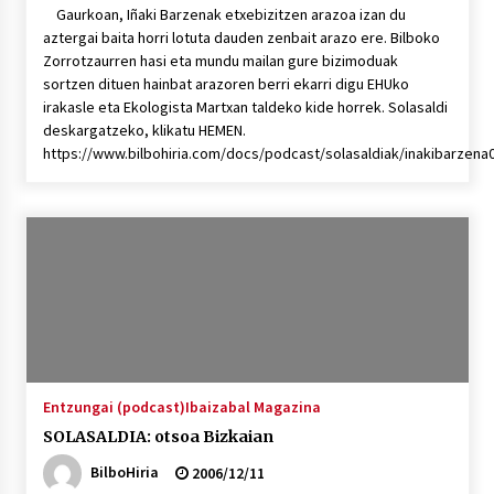
Gaurkoan, Iñaki Barzenak etxebizitzen arazoa izan du
aztergai baita horri lotuta dauden zenbait arazo ere. Bilboko
Zorrotzaurren hasi eta mundu mailan gure bizimoduak
sortzen dituen hainbat arazoren berri ekarri digu EHUko
irakasle eta Ekologista Martxan taldeko kide horrek. Solasaldi
deskargatzeko, klikatu HEMEN.
https://www.bilbohiria.com/docs/podcast/solasaldiak/inakibarzen
Entzungai (podcast)
Ibaizabal Magazina
SOLASALDIA: otsoa Bizkaian
BilboHiria
2006/12/11