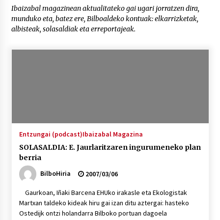
Ibaizabal magazinean aktualitateko gai ugari jorratzen dira,
munduko eta, batez ere, Bilboaldeko kontuak: elkarrizketak,
“Hiztegi bat” Gorka Urbizuk idatzitako letren
albisteak, solasaldiak eta erreportajeak.
hiztegia
2026/07/23
Bakaikuko barnetegitik gazteek egindako saio
berezia
2026/07/16
Tuba eta bonbardinoaren astea, Bilboko
Kontserbatorioan protagonista
2026/07/16
Entzungai (podcast)
Ibaizabal Magazina
SOLASALDIA: E. Jaurlaritzaren ingurumeneko plan
berria
Auzoportala : 1×04 Auzofoniak
2026/07/15
BilboHiria
2007/03/06
Gaurkoan, Iñaki Barcena EHUko irakasle eta Ekologistak
Gaur abitua da Bilbao bbk live jaialdia
Martxan taldeko kideak hiru gai izan ditu aztergai: hasteko
2026/07/09
Ostedijk ontzi holandarra Bilboko portuan dagoela