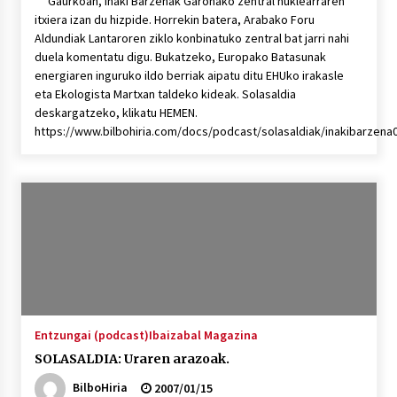
Gaurkoan, Iñaki Barzenak Garoñako zentral nuklearraren
itxiera izan du hizpide. Horrekin batera, Arabako Foru
Aldundiak Lantaroren ziklo konbinatuko zentral bat jarri nahi
duela komentatu digu. Bukatzeko, Europako Batasunak
energiaren inguruko ildo berriak aipatu ditu EHUko irakasle
eta Ekologista Martxan taldeko kideak. Solasaldia
deskargatzeko, klikatu HEMEN.
https://www.bilbohiria.com/docs/podcast/solasaldiak/inakibarzen
Entzungai (podcast)
Ibaizabal Magazina
SOLASALDIA: Uraren arazoak.
BilboHiria
2007/01/15