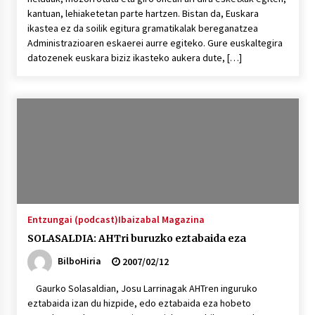
kantuan, lehiaketetan parte hartzen. Bistan da, Euskara
ikastea ez da soilik egitura gramatikalak bereganatzea
Administrazioaren eskaerei aurre egiteko. Gure euskaltegira
datozenek euskara biziz ikasteko aukera dute, […]
Entzungai (podcast)
Ibaizabal Magazina
SOLASALDIA: AHTri buruzko eztabaida eza
BilboHiria
2007/02/12
Gaurko Solasaldian, Josu Larrinagak AHTren inguruko
eztabaida izan du hizpide, edo eztabaida eza hobeto