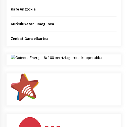
Kafe Antzokia
Kurkuluxetan umegunea
Zenbat Gara elkartea