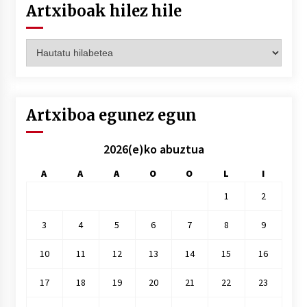
Artxiboak hilez hile
Artxiboak
hilez
hile
Artxiboa egunez egun
2026(e)ko abuztua
A
A
A
O
O
L
I
1
2
3
4
5
6
7
8
9
10
11
12
13
14
15
16
17
18
19
20
21
22
23