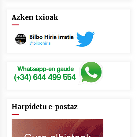
Azken txioak
Harpidetu e-postaz