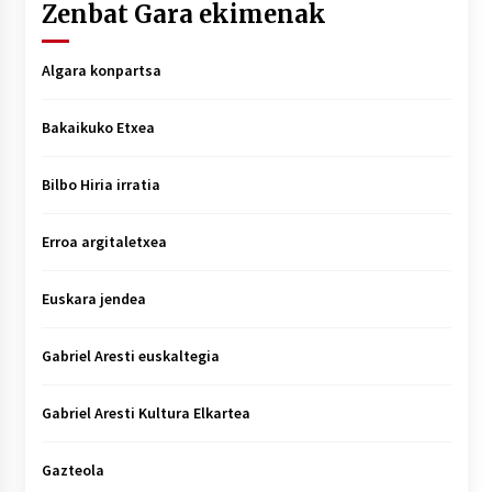
Zenbat Gara ekimenak
Algara konpartsa
Bakaikuko Etxea
Bilbo Hiria irratia
Erroa argitaletxea
Euskara jendea
Gabriel Aresti euskaltegia
Gabriel Aresti Kultura Elkartea
Gazteola