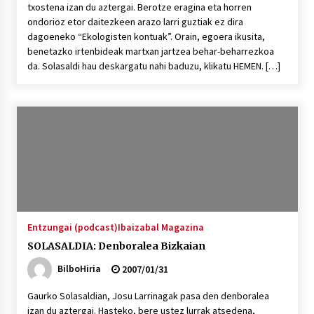
txostena izan du aztergai. Berotze eragina eta horren
ondorioz etor daitezkeen arazo larri guztiak ez dira
dagoeneko “Ekologisten kontuak”. Orain, egoera ikusita,
benetazko irtenbideak martxan jartzea behar-beharrezkoa
da. Solasaldi hau deskargatu nahi baduzu, klikatu HEMEN. […]
Entzungai (podcast)
Ibaizabal Magazina
SOLASALDIA: Denboralea Bizkaian
BilboHiria
2007/01/31
Gaurko Solasaldian, Josu Larrinagak pasa den denboralea
izan du aztergai. Hasteko, bere ustez lurrak atsedena,