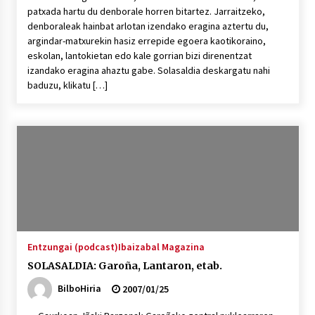
patxada hartu du denborale horren bitartez. Jarraitzeko,
denboraleak hainbat arlotan izendako eragina aztertu du,
argindar-matxurekin hasiz errepide egoera kaotikoraino,
eskolan, lantokietan edo kale gorrian bizi direnentzat
izandako eragina ahaztu gabe. Solasaldia deskargatu nahi
baduzu, klikatu […]
Entzungai (podcast)
Ibaizabal Magazina
SOLASALDIA: Garoña, Lantaron, etab.
BilboHiria
2007/01/25