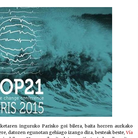
2026/07/15
Larunbatean Plentziako Itsas
Martxa ospatuko da
2026/07/07
SOINUGELA: Paul McCartney eta
Ringo Starr-en lan berriak
2026/07/03
aketaren inguruko Parisko goi bilera, baita horren aurkako
ere, datozen egunotan gehiago izango dira, besteak beste,
Vía