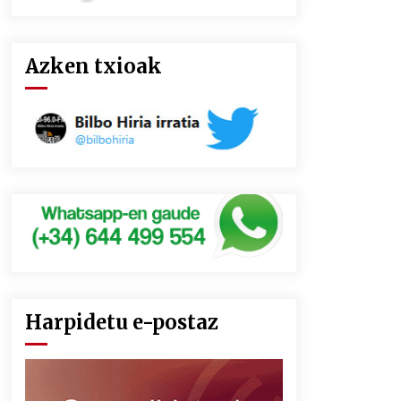
Azken txioak
Harpidetu e-postaz