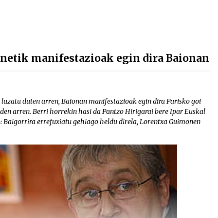
netik manifestazioak egin dira Baionan
z luzatu duten arren, Baionan manifestazioak egin dira Parisko goi
den arren. Berri horrekin hasi da Pantzo Hirigarai bere Ipar Euskal
o: Baigorrira errefuxiatu gehiago heldu direla, Lorentxa Guimonen