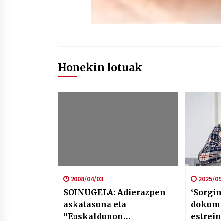
Honekin lotuak
2008/04/03
2025/09
SOINUGELA: Adierazpen
‘Sorgin
askatasuna eta
dokum
“Euskaldunon
estrein