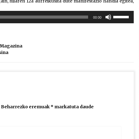
gain, hilaren 12a aurreikusita dute manifestazio handia egitea,
Erabili
00:00
gora/behera
gezi-
teklak
bolumena
l Magazina
igotzeko
sina
edo
jaisteko.
Beharrezko eremuak
*
markatuta daude