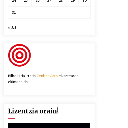
24
25
26
27
28
29
30
31
« Uzt
Bilbo Hiria irratia
Zenbat Gara
elkartearen
ekimena da.
Lizentzia orain!