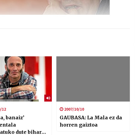
/12
2007/10/10
a, banaiz’
GAUBASA: La Mala ez da
entala
horren gaiztoa
atuko dute bihar