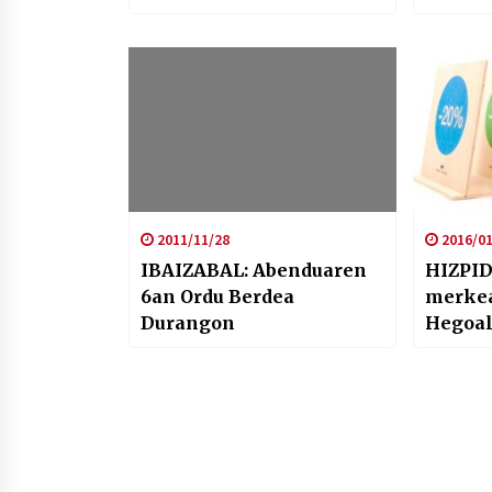
Egunkaria”
Kanald
eta Xa
2011/11/28
2016/01
IBAIZABAL: Abenduaren
HIZPID
6an Ordu Berdea
merkea
Durangon
Hegoa