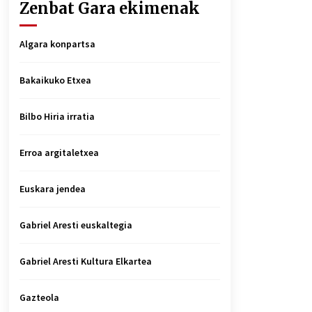
Zenbat Gara ekimenak
Algara konpartsa
Bakaikuko Etxea
Bilbo Hiria irratia
Erroa argitaletxea
Euskara jendea
Gabriel Aresti euskaltegia
Gabriel Aresti Kultura Elkartea
Gazteola