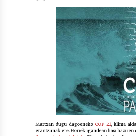
protagonista
2026/07/16
POTTO: San Pedro jaietako bertso-
saioa
2026/07/09
Auritz Iñurrietaren margoak
ikusgai Uribitarte40 aretoan
2026/07/03
Martxan dugu dagoeneko
COP 21
, klima ald
erantzunak ere. Horiek igandean hasi baziren 