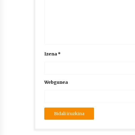
Izena
*
Webgunea