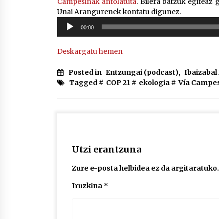
Campesinak antolatuta
. Bilera batzuk egiteaz 
Unai Arangurenek kontatu digunez.
Soinu
00:00
erreproduzigailua
Deskargatu hemen
Posted in
Entzungai (podcast)
,
Ibaizaba
Tagged #
COP 21
#
ekologia
#
Vía Campe
Utzi erantzuna
Zure e-posta helbidea ez da argitaratuko.
Iruzkina
*