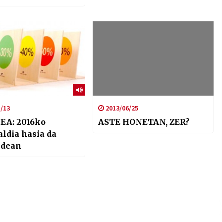
udek, Hamaikak
loak
/13
2013/06/25
EA: 2016ko
ASTE HONETAN, ZER?
ldia hasia da
ldean