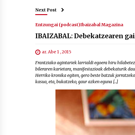
Next Post
Entzungai (podcast)
Ibaizabal Magazina
IBAIZABAL: Debekatzearen gai
ar. Abe 1 , 2015
Frantziako agintariek larrialdi egoera hiru hilabete
bileraren karietara, manifestazioak debekaturik dau
Herriko kronika egiten, gero beste batzuk jorratzek
kasua, eta, bukatzeko, gaur azken eguna […]