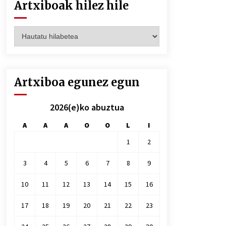
Artxiboak hilez hile
Artxiboak
hilez
hile
Artxiboa egunez egun
2026(e)ko abuztua
A
A
A
O
O
L
I
1
2
3
4
5
6
7
8
9
10
11
12
13
14
15
16
17
18
19
20
21
22
23