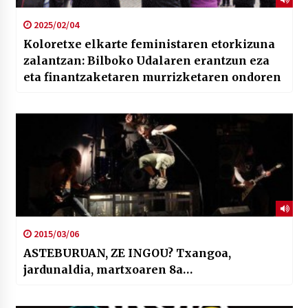
2025/02/04
Koloretxe elkarte feministaren etorkizuna
zalantzan: Bilboko Udalaren erantzun eza
eta finantzaketaren murrizketaren ondoren
2015/03/06
ASTEBURUAN, ZE INGOU? Txangoa,
jardunaldia, martxoaren 8a…