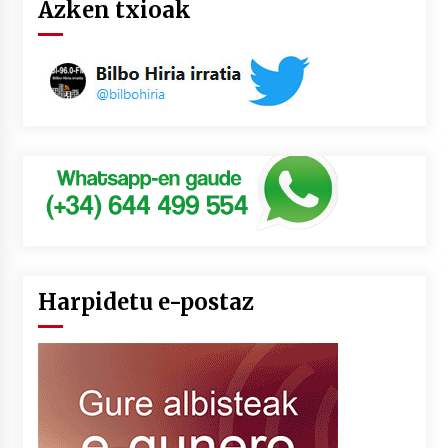
Azken txioak
Harpidetu e-postaz