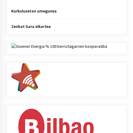
Kurkuluxetan umegunea
Zenbat Gara elkartea