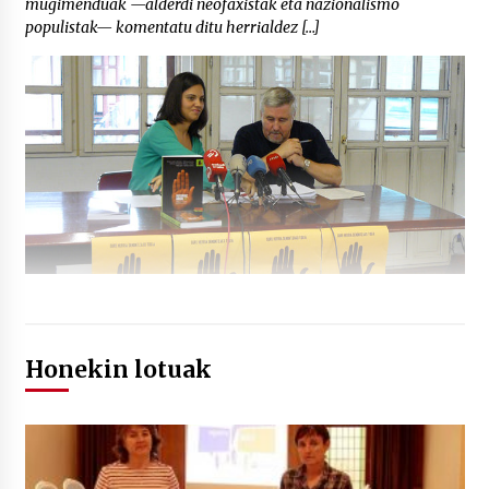
mugimenduak —alderdi neofaxistak eta nazionalismo
populistak— komentatu ditu herrialdez […]
Honekin lotuak