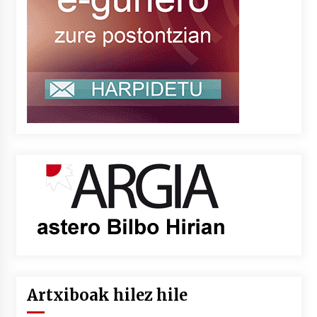
Artxiboak hilez hile