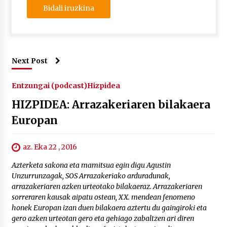
Next Post
Entzungai (podcast)
Hizpidea
HIZPIDEA: Arrazakeriaren bilakaera
Europan
az. Eka 22 , 2016
Azterketa sakona eta mamitsua egin digu Agustin
Unzurrunzagak, SOS Arrazakeriako arduradunak,
arrazakeriaren azken urteotako bilakaeraz. Arrazakeriaren
sorreraren kausak aipatu ostean, XX. mendean fenomeno
honek Europan izan duen bilakaera aztertu du gaingiroki eta
gero azken urteotan gero eta gehiago zabaltzen ari diren