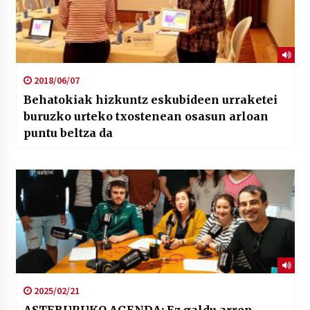
2018/06/07
Behatokiak hizkuntz eskubideen urraketei
buruzko urteko txostenean osasun arloan
puntu beltza da
2025/02/21