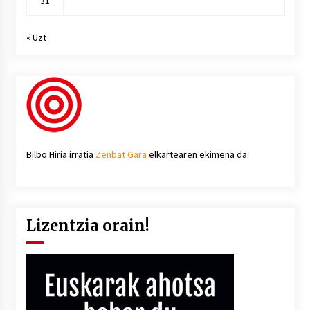
31
« Uzt
Bilbo Hiria irratia
Zenbat Gara
elkartearen ekimena da.
Lizentzia orain!