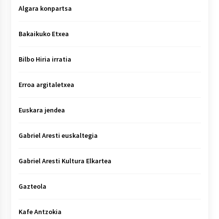
Algara konpartsa
Bakaikuko Etxea
Bilbo Hiria irratia
Erroa argitaletxea
Euskara jendea
Gabriel Aresti euskaltegia
Gabriel Aresti Kultura Elkartea
Gazteola
Kafe Antzokia