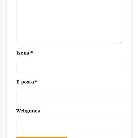
Izena
*
E-posta
*
Webgunea