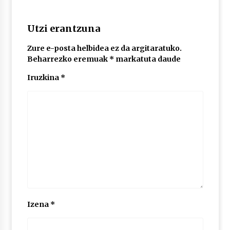
Utzi erantzuna
Zure e-posta helbidea ez da argitaratuko.
Beharrezko eremuak
*
markatuta daude
Iruzkina
*
Izena
*