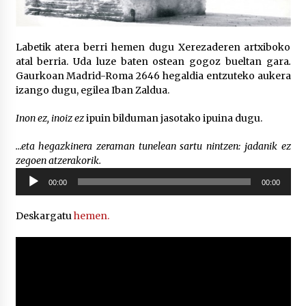
POTTO: San Pedro jaietako bertso-saioa
Labetik atera berri hemen dugu Xerezaderen artxiboko
2026/07/09
atal berria. Uda luze baten ostean gogoz bueltan gara
.
Gaurkoan Madrid-Roma 2646 hegaldia entzuteko aukera
izango dugu, egilea Iban Zaldua.
Larunbatean Plentziako Itsas Martxa ospatuko
da
Inon ez, inoiz ez
ipuin bilduman jasotako ipuina dugu.
2026/07/07
…eta hegazkinera zeraman tunelean sartu nintzen: jadanik ez
zegoen atzerakorik.
LIBURUEN ERREPUBLIKA TXIKIA: Hiragana akats
isil batekin dator beti
Soinu
00:00
00:00
2026/07/07
erreproduzigailua
Deskargatu
hemen.
Auritz Iñurrietaren margoak ikusgai
Uribitarte40 aretoan
2026/07/03
SOINUGELA: Paul McCartney eta Ringo Starr-en
lan berriak