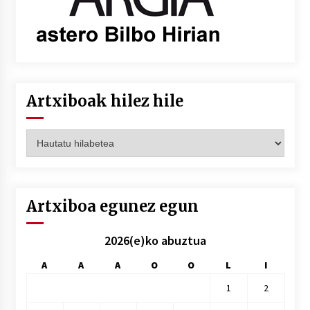
Artxiboak hilez hile
Artxiboak
hilez
hile
Artxiboa egunez egun
2026(e)ko abuztua
A
A
A
O
O
L
I
1
2