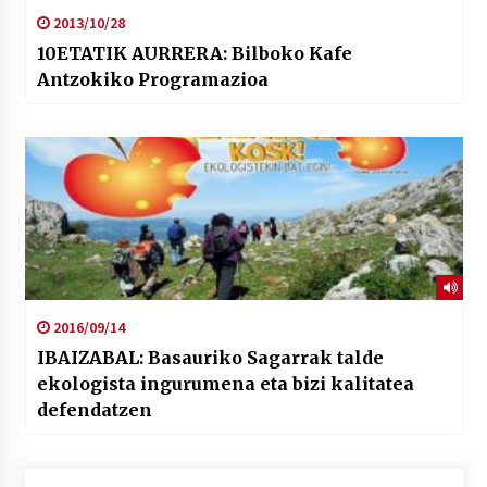
2013/10/28
10ETATIK AURRERA: Bilboko Kafe
Antzokiko Programazioa
2016/09/14
IBAIZABAL: Basauriko Sagarrak talde
ekologista ingurumena eta bizi kalitatea
defendatzen