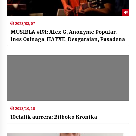
2023/03/07
MUSIBLA #191: Alex G, Anonyme Popular,
Ines Osinaga, HATXE, Desgaraian, Pasadena
2013/10/10
10etatik aurrera: Bilboko Kronika