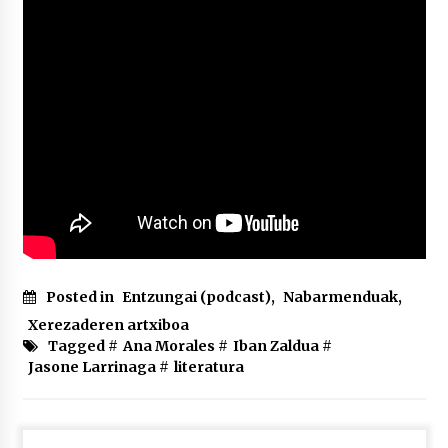
2026/07/03
MUSIBLA #297: Bide, Boards Of Canada, Somak,
Tiga, Twisted Teens, Underscores, Habia
2026/07/02
Posted in
Entzungai (podcast)
,
Nabarmenduak
,
Xerezaderen artxiboa
Tagged #
Ana Morales
#
Iban Zaldua
#
Jasone Larrinaga
#
literatura