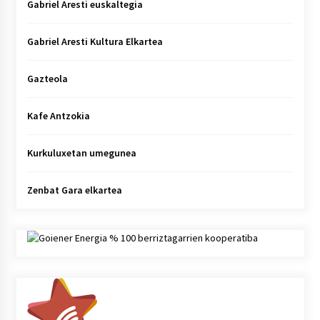
Gabriel Aresti euskaltegia
Gabriel Aresti Kultura Elkartea
Gazteola
Kafe Antzokia
Kurkuluxetan umegunea
Zenbat Gara elkartea