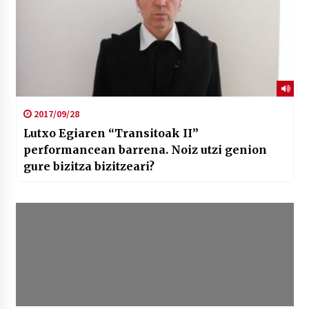
2017/09/28
Lutxo Egiaren “Transitoak II”
performancean barrena. Noiz utzi genion
gure bizitza bizitzeari?