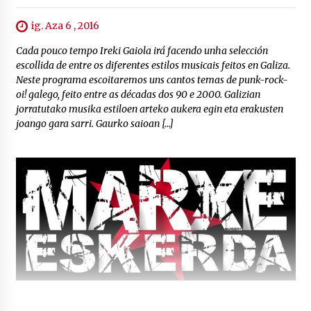
ig. Aza 6 , 2016
Cada pouco tempo Ireki Gaiola irá facendo unha selección
escollida de entre os diferentes estilos musicais feitos en Galiza.
Neste programa escoitaremos uns cantos temas de punk-rock-
oi! galego, feito entre as décadas dos 90 e 2000. Galizian
jorratutako musika estiloen arteko aukera egin eta erakusten
joango gara sarri. Gaurko saioan […]