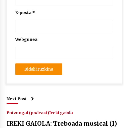
E-posta
*
Webgunea
Next Post
Entzungai (podcast)
Ireki gaiola
IREKI GAIOLA: Treboada musical (I)