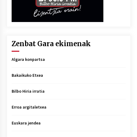
Zenbat Gara ekimenak
Algara konpartsa
Bakaikuko Etxea
Bilbo Hiria irratia
Erroa argitaletxea
Euskara jendea