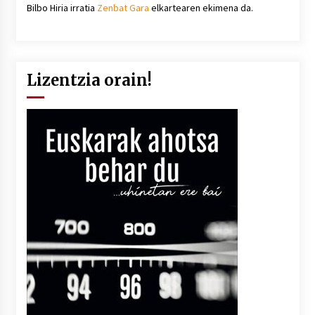
Bilbo Hiria irratia
Zenbat Gara
elkartearen ekimena da.
Lizentzia orain!