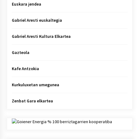
Euskara jendea
Gabriel Aresti euskaltegia
Gabriel Aresti Kultura Elkartea
Gazteola
Kafe Antzokia
Kurkuluxetan umegunea
Zenbat Gara elkartea