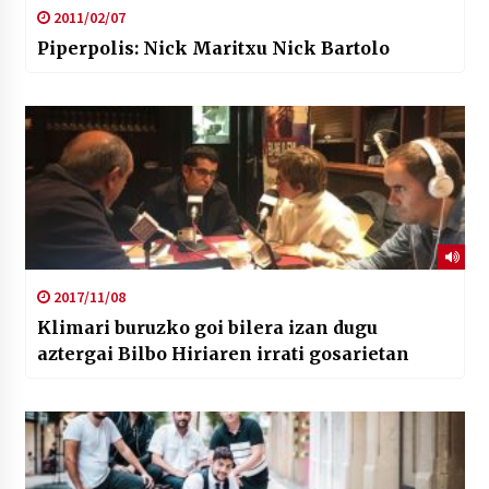
2011/02/07
Piperpolis: Nick Maritxu Nick Bartolo
2017/11/08
Klimari buruzko goi bilera izan dugu
aztergai Bilbo Hiriaren irrati gosarietan