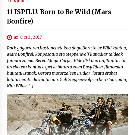
11 Ispilu
11 ISPILU: Born to Be Wild (Mars
Bonfire)
az. Ots 1 , 2017
Rock gogorraren hastapenetakoa dugu Born to be Wild kantua,
Mars Bonfirek konposatua eta Steppenwolf kanadiar taldeak
famatu zuena. Beren Magic Carpet Ride diskoan argitaratu eta
urtebetera kantua ospetsu bihurtu zuen Easy Rider filmerako
hautatu izanak. Gerora motorzaleen irudiari lotuta erabat
lotuta geratu da kantu hau. Guk Steppenwolf-en bertsioaz gain,
Kim Wilde, […]