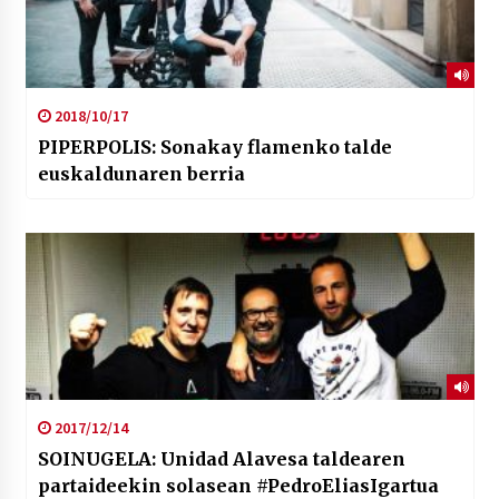
2018/10/17
PIPERPOLIS: Sonakay flamenko talde
euskaldunaren berria
2017/12/14
SOINUGELA: Unidad Alavesa taldearen
partaideekin solasean #PedroEliasIgartua