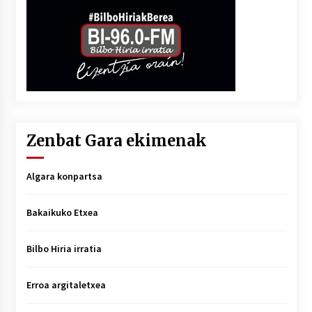
Zenbat Gara ekimenak
Algara konpartsa
Bakaikuko Etxea
Bilbo Hiria irratia
Erroa argitaletxea