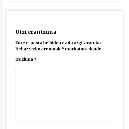
2026/07/03
MUSIBLA #297: Bide, Boards Of Canada, Somak,
Tiga, Twisted Teens, Underscores, Habia
2026/07/02
Utzi erantzuna
Zure e-posta helbidea ez da argitaratuko.
Beharrezko eremuak
*
markatuta daude
Iruzkina
*