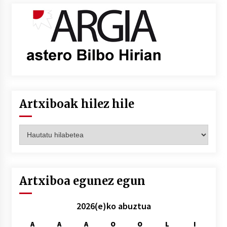
Artxiboak hilez hile
Artxiboak
hilez
hile
Artxiboa egunez egun
2026(e)ko abuztua
A
A
A
O
O
L
I