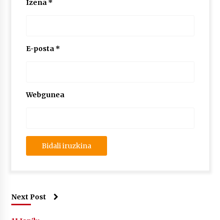
Izena
*
E-posta
*
Webgunea
Next Post