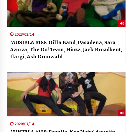
2023/02/14
MUSIBLA #188: Gilla Band, Pasadena, Sara
Azurza, The Go! Team, Hiuzz, Jack Broadbent,
Ilargi, Ash Grunwald
2020/07/14
MUSIBLA #108: Braulio, Nor Naiz?, Aguxtin