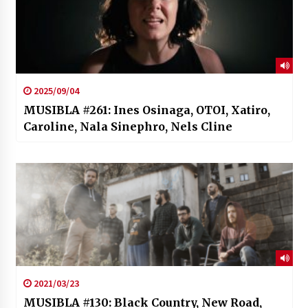
2025/09/04
MUSIBLA #261: Ines Osinaga, OTOI, Xatiro,
Caroline, Nala Sinephro, Nels Cline
2021/03/23
MUSIBLA #130: Black Country, New Road,