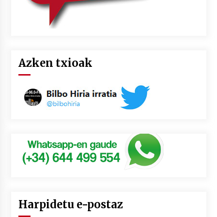
Azken txioak
Harpidetu e-postaz