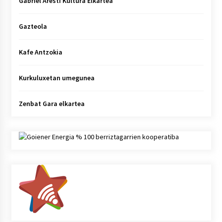
Gabriel Aresti Kultura Elkartea
Gazteola
Kafe Antzokia
Kurkuluxetan umegunea
Zenbat Gara elkartea