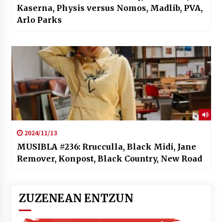
Kaserna, Physis versus Nomos, Madlib, PVA,
Arlo Parks
2024/11/13
MUSIBLA #236: Rrucculla, Black Midi, Jane
Remover, Konpost, Black Country, New Road
ZUZENEAN ENTZUN