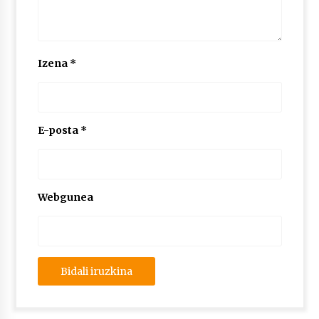
Izena
*
E-posta
*
Webgunea