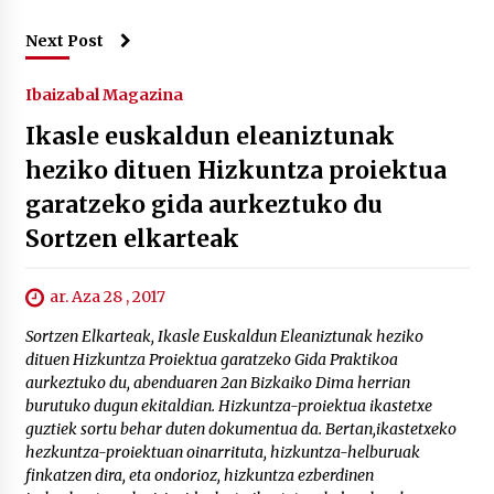
Next Post
Ibaizabal Magazina
Ikasle euskaldun eleaniztunak
heziko dituen Hizkuntza proiektua
garatzeko gida aurkeztuko du
Sortzen elkarteak
ar. Aza 28 , 2017
Sortzen Elkarteak, Ikasle Euskaldun Eleaniztunak heziko
dituen Hizkuntza Proiektua garatzeko Gida Praktikoa
aurkeztuko du, abenduaren 2an Bizkaiko Dima herrian
burutuko dugun ekitaldian. Hizkuntza-proiektua ikastetxe
guztiek sortu behar duten dokumentua da. Bertan,ikastetxeko
hezkuntza-proiektuan oinarrituta, hizkuntza-helburuak
finkatzen dira, eta ondorioz, hizkuntza ezberdinen