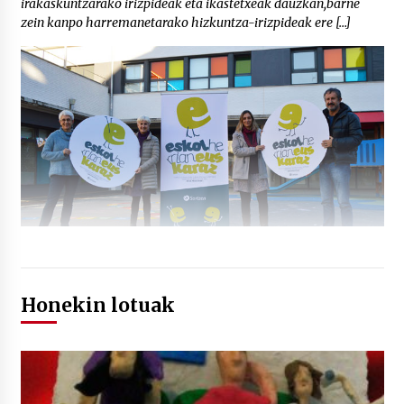
irakaskuntzarako irizpideak eta ikastetxeak dauzkan,barne
zein kanpo harremanetarako hizkuntza-irizpideak ere […]
Honekin lotuak