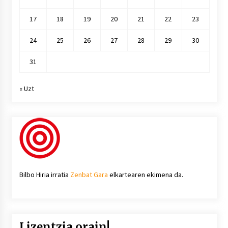
17
18
19
20
21
22
23
24
25
26
27
28
29
30
31
« Uzt
Bilbo Hiria irratia
Zenbat Gara
elkartearen ekimena da.
Lizentzia orain!