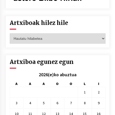
Artxiboak hilez hile
Artxiboak
hilez
hile
Artxiboa egunez egun
2026(e)ko abuztua
A
A
A
O
O
L
I
1
2
3
4
5
6
7
8
9
10
11
12
13
14
15
16