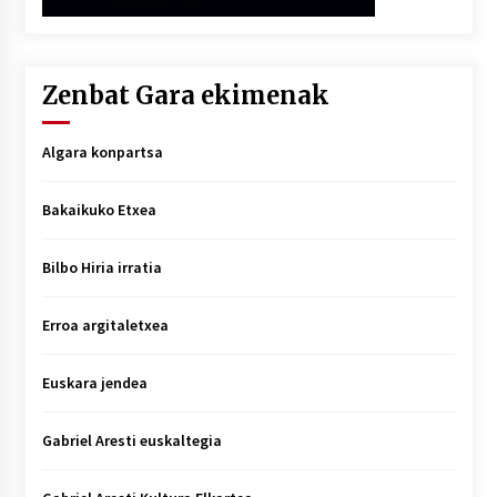
Zenbat Gara ekimenak
Algara konpartsa
Bakaikuko Etxea
Bilbo Hiria irratia
Erroa argitaletxea
Euskara jendea
Gabriel Aresti euskaltegia