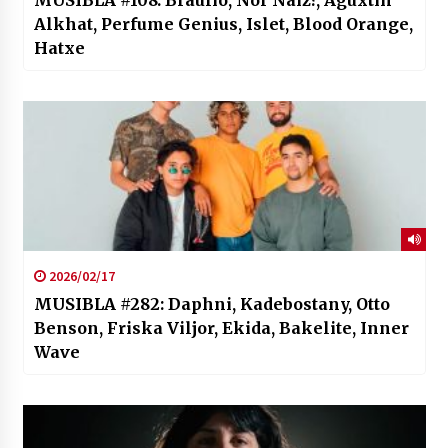
Alkhat, Perfume Genius, Islet, Blood Orange,
Hatxe
2026/02/17
MUSIBLA #282: Daphni, Kadebostany, Otto
Benson, Friska Viljor, Ekida, Bakelite, Inner
Wave