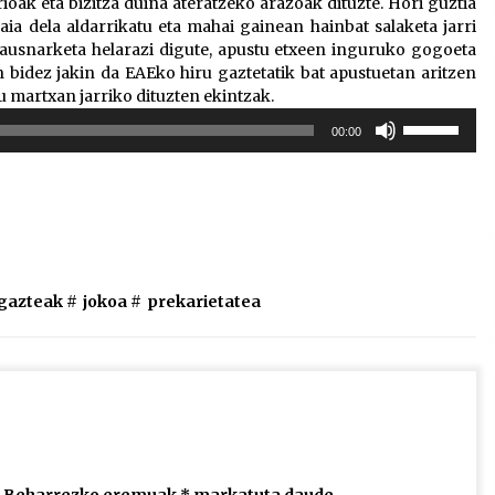
rioak eta bizitza duina ateratzeko arazoak dituzte. Hori guztia
ia dela aldarrikatu eta mahai gainean hainbat salaketa jarri
hausnarketa helarazi digute, apustu etxeen inguruko gogoeta
en bidez jakin da EAEko hiru gaztetatik bat apustuetan aritzen
u martxan jarriko dituzten ekintzak.
Erabili
00:00
gora/behera
gezi-
teklak
bolumena
igotzeko
edo
jaisteko.
gazteak
#
jokoa
#
prekarietatea