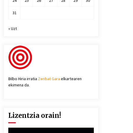
24
25
26
27
28
29
30
31
« Uzt
Bilbo Hiria irratia
Zenbat Gara
elkartearen
ekimena da.
Lizentzia orain!