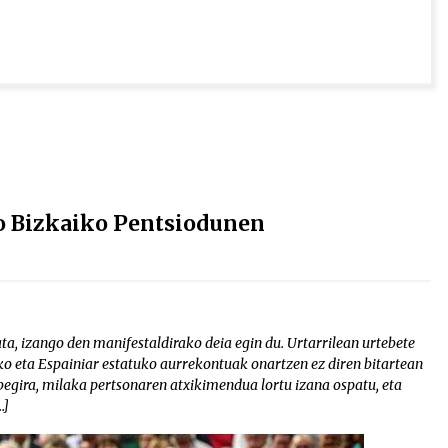
ko Bizkaiko Pentsiodunen
, izango den manifestaldirako deia egin du. Urtarrilean urtebete
o eta Espainiar estatuko aurrekontuak onartzen ez diren bitartean
 begira, milaka pertsonaren atxikimendua lortu izana ospatu, eta
…]