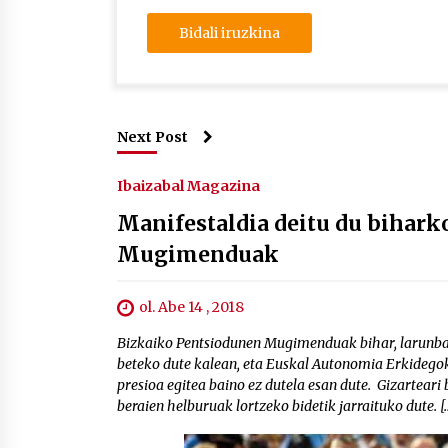
Next Post
Ibaizabal Magazina
Manifestaldia deitu du bihar
Mugimenduak
ol. Abe 14 , 2018
Bizkaiko Pentsiodunen Mugimenduak bihar, larunbata
beteko dute kalean, eta Euskal Autonomia Erkidegok
presioa egitea baino ez dutela esan dute. Gizarteari
beraien helburuak lortzeko bidetik jarraituko dute. [