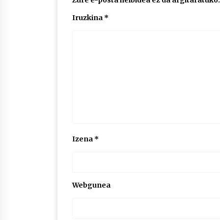
Zure e-posta helbidea ez da argitaratuko.
Iruzkina
*
Izena
*
Webgunea