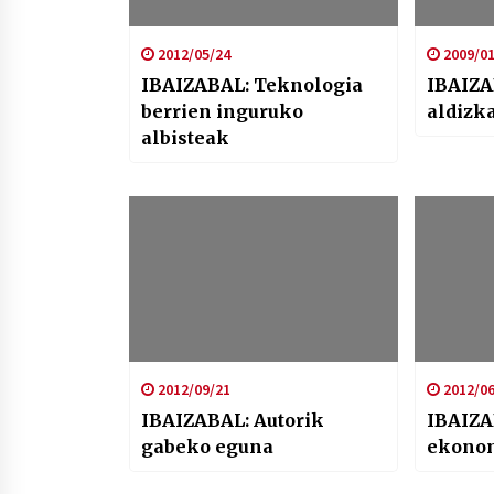
2012/05/24
2009/01
IBAIZABAL: Teknologia
IBAIZA
berrien inguruko
aldizka
albisteak
2012/09/21
2012/06
IBAIZABAL: Autorik
IBAIZA
gabeko eguna
ekonom