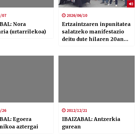
/07
2026/06/10
BAL: Nora
Ertzaintzaren inpunitatea
ria (urtarrilekoa)
salatzeko manifestazio
deitu dute hilaren 20an
Bilbon
/26
2012/12/21
BAL: Egoera
IBAIZABAL: Antzerkia
ikoa aztergai
gurean