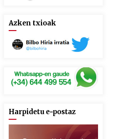
Azken txioak
Harpidetu e-postaz