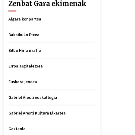
Zenbat Gara ekimenak
Algara konpartsa
Bakaikuko Etxea
Bilbo Hiria irratia
Erroa argitaletxea
Euskara jendea
Gabriel Aresti euskaltegia
Gabriel Aresti Kultura Elkartea
Gazteola