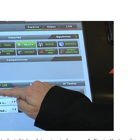
2026/07/15
Larunbatean Plentziako Itsas
Martxa ospatuko da
2026/07/07
SOINUGELA: Paul McCartney eta
Ringo Starr-en lan berriak
2026/07/03