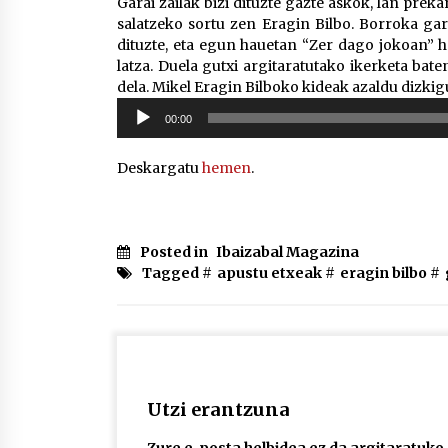
Garai zailak bizi dituzte gazte askok, lan preka
salatzeko sortu zen Eragin Bilbo. Borroka gara
dituzte, eta egun hauetan “Zer dago jokoan” 
latza. Duela gutxi argitaratutako ikerketa bat
dela. Mikel Eragin Bilboko kideak azaldu dizkig
Soinu
00:00
erreproduzigailua
Deskargatu
hemen
.
Posted in
Ibaizabal Magazina
Tagged #
apustu etxeak
#
eragin bilbo
#
Utzi erantzuna