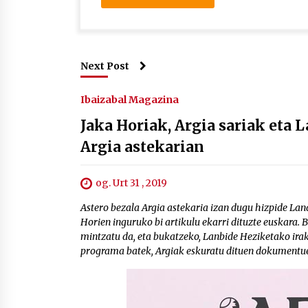
Next Post
Ibaizabal Magazina
Jaka Horiak, Argia sariak eta
Argia astekarian
og. Urt 31 , 2019
Astero bezala Argia astekaria izan dugu hizpide Land
Horien inguruko bi artikulu ekarri dituzte euskara.
mintzatu da, eta bukatzeko, Lanbide Heziketako irak
programa batek, Argiak eskuratu dituen dokumentue