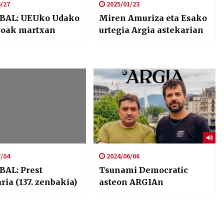
/27
2025/01/23
BAL: UEUko Udako
Miren Amuriza eta Esako
roak martxan
urtegia Argia astekarian
/04
2024/06/06
BAL: Prest
Tsunami Democratic
ria (137. zenbakia)
asteon ARGIAn