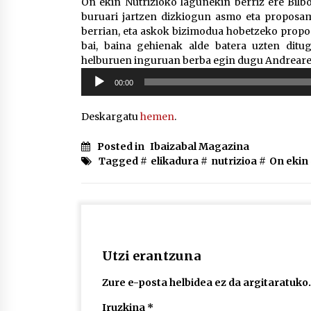
On ekin Nutrizioko lagunekin berriz ere Bilbo
buruari jartzen dizkiogun asmo eta proposa
berrian, eta askok bizimodua hobetzeko prop
bai, baina gehienak alde batera uzten ditu
helburuen inguruan berba egin dugu Andreare
Soinu
00:00
erreproduzigailua
Deskargatu
hemen
.
Posted in
Ibaizabal Magazina
Tagged #
elikadura
#
nutrizioa
#
On ekin
Utzi erantzuna
Zure e-posta helbidea ez da argitaratuko.
Iruzkina
*