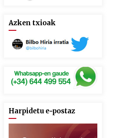
Azken txioak
Harpidetu e-postaz