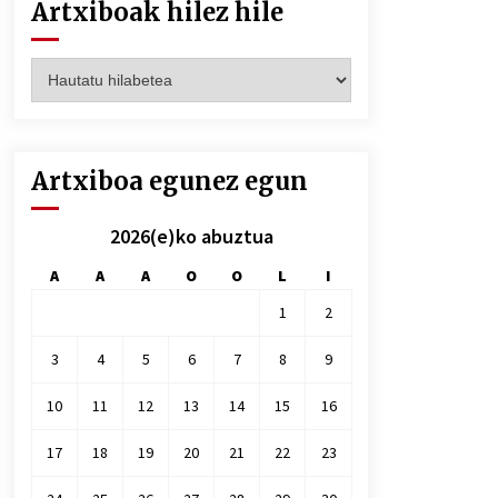
Artxiboak hilez hile
Artxiboak
hilez
hile
Artxiboa egunez egun
2026(e)ko abuztua
A
A
A
O
O
L
I
1
2
3
4
5
6
7
8
9
10
11
12
13
14
15
16
17
18
19
20
21
22
23