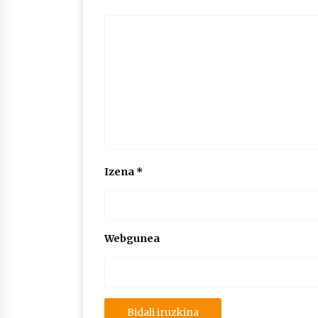
Izena
*
Webgunea