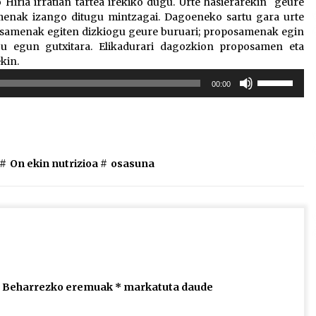
 Hiria irratian tartea irekiko dugu. Urte hasierarekin geure
menak izango ditugu mintzagai. Dagoeneko sartu gara urte
osamenak egiten dizkiogu geure buruari; proposamenak egin
gu egun gutxitara. Elikadurari dagozkion proposamen eta
kin.
Erabili
00:00
gora/behera
gezi-
teklak
bolumena
igotzeko
#
On ekin nutrizioa
#
osasuna
edo
jaisteko.
Beharrezko eremuak
*
markatuta daude