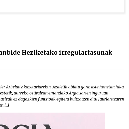
 Lanbide Heziketako irregulartasunak
er Arbelaitz kazetariarekin. Azaletik abiatu gara: aste honetan Jaka
 Bestetik, aurreko ostiralean emandako Argia sarien inguruan
asleak ez dagozkien funtzioak egitera bultzatzen ditu Jaurlaritzaren
n […]