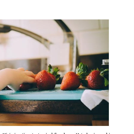
2026/07/15
Larunbatean Plentziako Itsas
Martxa ospatuko da
2026/07/07
SOINUGELA: Paul McCartney eta
Ringo Starr-en lan berriak
2026/07/03