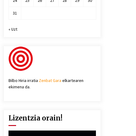
24
25
26
27
28
29
30
31
« Uzt
Bilbo Hiria irratia
Zenbat Gara
elkartearen
ekimena da.
Lizentzia orain!