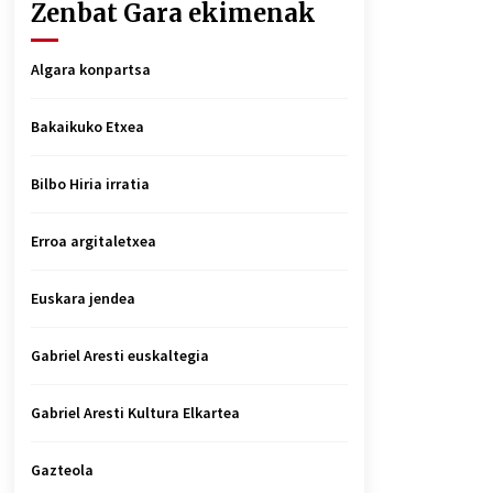
Zenbat Gara ekimenak
Algara konpartsa
Bakaikuko Etxea
Bilbo Hiria irratia
Erroa argitaletxea
Euskara jendea
Gabriel Aresti euskaltegia
Gabriel Aresti Kultura Elkartea
Gazteola