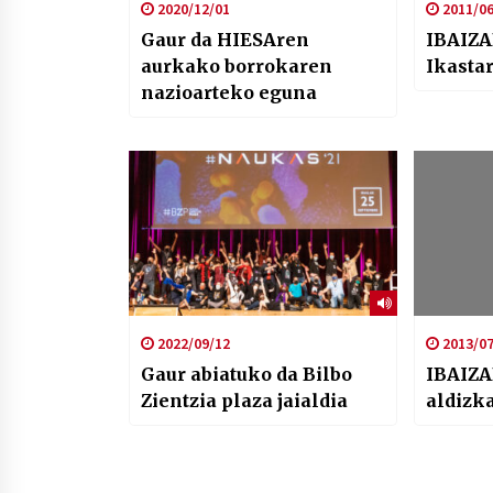
2020/12/01
2011/06
Gaur da HIESAren
IBAIZA
aurkako borrokaren
Ikasta
nazioarteko eguna
2022/09/12
2013/07
Gaur abiatuko da Bilbo
IBAIZA
Zientzia plaza jaialdia
aldizka