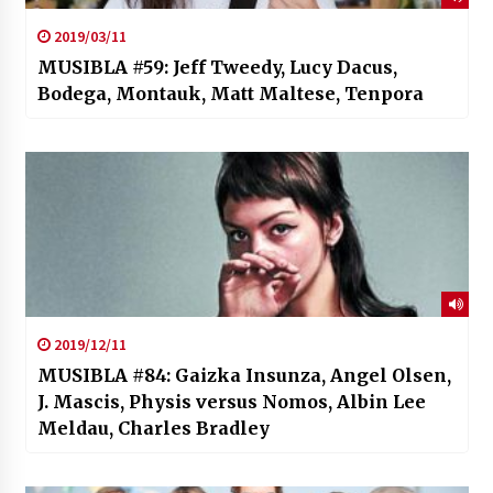
2019/03/11
MUSIBLA #59: Jeff Tweedy, Lucy Dacus,
Bodega, Montauk, Matt Maltese, Tenpora
2019/12/11
MUSIBLA #84: Gaizka Insunza, Angel Olsen,
J. Mascis, Physis versus Nomos, Albin Lee
Meldau, Charles Bradley