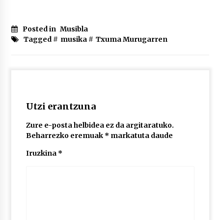
Posted in
Musibla
Tagged #
musika
#
Txuma Murugarren
Utzi erantzuna
Zure e-posta helbidea ez da argitaratuko.
Beharrezko eremuak
*
markatuta daude
Iruzkina
*