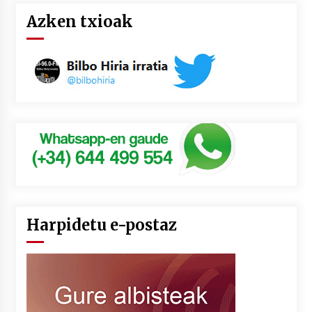
Azken txioak
Harpidetu e-postaz