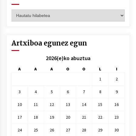
Artxiboak
hilez
hile
Artxiboa egunez egun
2026(e)ko abuztua
A
A
A
O
O
L
I
1
2
3
4
5
6
7
8
9
10
11
12
13
14
15
16
17
18
19
20
21
22
23
24
25
26
27
28
29
30