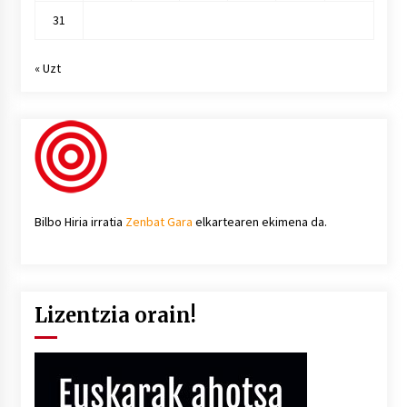
31
« Uzt
Bilbo Hiria irratia
Zenbat Gara
elkartearen ekimena da.
Lizentzia orain!