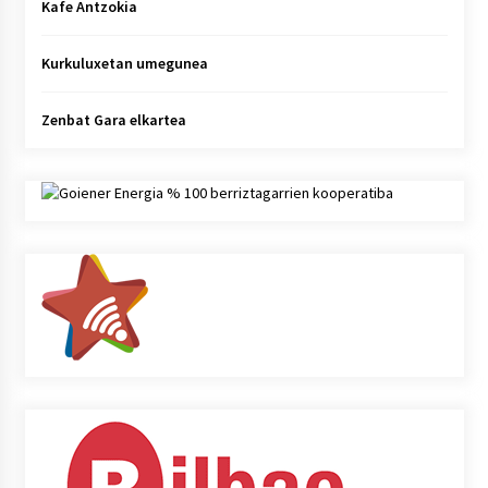
Kafe Antzokia
Kurkuluxetan umegunea
Zenbat Gara elkartea