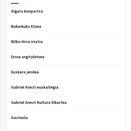
Algara konpartsa
Bakaikuko Etxea
Bilbo Hiria irratia
Erroa argitaletxea
Euskara jendea
Gabriel Aresti euskaltegia
Gabriel Aresti Kultura Elkartea
Gazteola