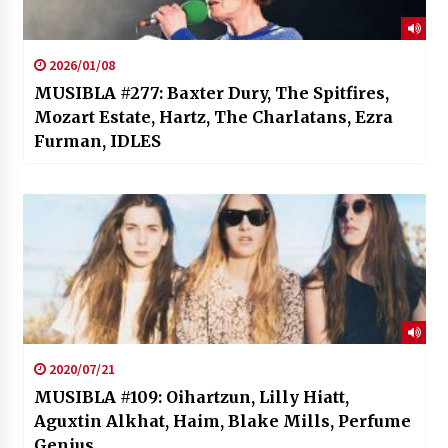
2026/01/08
MUSIBLA #277: Baxter Dury, The Spitfires,
Mozart Estate, Hartz, The Charlatans, Ezra
Furman, IDLES
2020/07/21
MUSIBLA #109: Oihartzun, Lilly Hiatt,
Aguxtin Alkhat, Haim, Blake Mills, Perfume
Genius