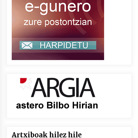
Artxiboak hilez hile