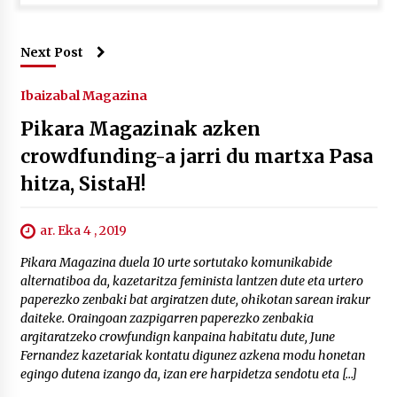
Next Post
Ibaizabal Magazina
Pikara Magazinak azken
crowdfunding-a jarri du martxa Pasa
hitza, SistaH!
ar. Eka 4 , 2019
Pikara Magazina duela 10 urte sortutako komunikabide
alternatiboa da, kazetaritza feminista lantzen dute eta urtero
paperezko zenbaki bat argiratzen dute, ohikotan sarean irakur
daiteke. Oraingoan zazpigarren paperezko zenbakia
argitaratzeko crowfundign kanpaina habitatu dute, June
Fernandez kazetariak kontatu digunez azkena modu honetan
egingo dutena izango da, izan ere harpidetza sendotu eta […]