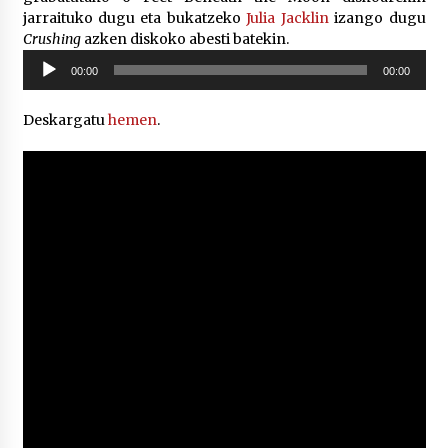
2026/07/03
jarraituko dugu eta bukatzeko
Julia Jacklin
izango dugu
Crushing
azken diskoko abesti batekin.
Soinu
MUSIBLA #297: Bide, Boards Of Canada, Somak,
00:00
00:00
Tiga, Twisted Teens, Underscores, Habia
erreproduzigailua
2026/07/02
Deskargatu
hemen
.