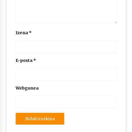
Izena
*
E-posta
*
Webgunea