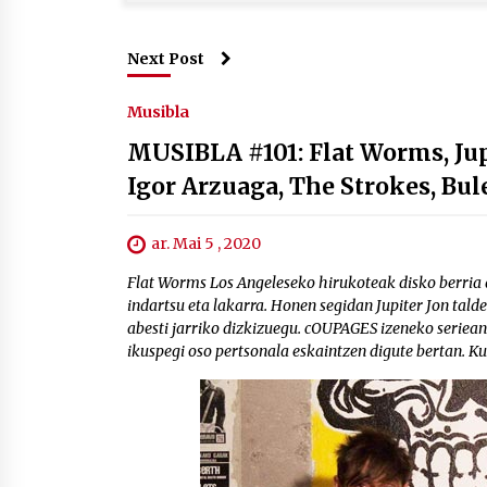
Next Post
Musibla
MUSIBLA #101: Flat Worms, Jupi
Igor Arzuaga, The Strokes, Bul
ar. Mai 5 , 2020
Flat Worms Los Angeleseko hirukoteak disko berria 
indartsu eta lakarra. Honen segidan Jupiter Jon ta
abesti jarriko dizkizuegu. cOUPAGES izeneko seriean 
ikuspegi oso pertsonala eskaintzen digute bertan. Kur