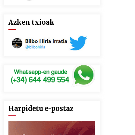
Azken txioak
Harpidetu e-postaz