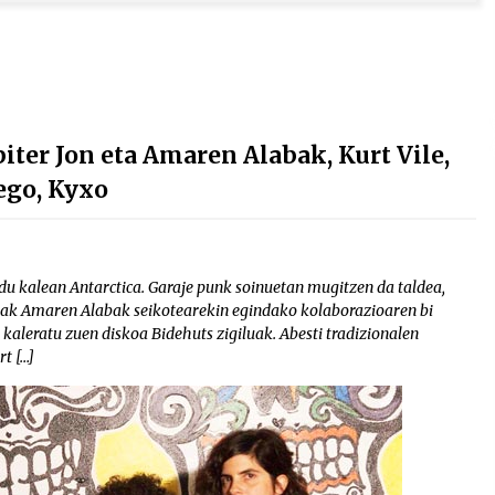
ter Jon eta Amaren Alabak, Kurt Vile,
ego, Kyxo
du kalean Antarctica. Garaje punk soinuetan mugitzen da taldea,
ldeak Amaren Alabak seikotearekin egindako kolaborazioaren bi
kaleratu zuen diskoa Bidehuts zigiluak. Abesti tradizionalen
t […]