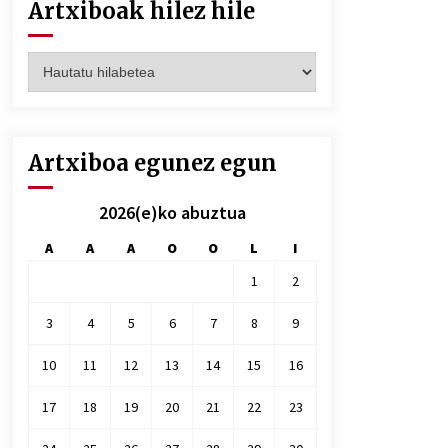
Artxiboak hilez hile
Artxiboak
hilez
hile
Artxiboa egunez egun
2026(e)ko abuztua
A
A
A
O
O
L
I
1
2
3
4
5
6
7
8
9
10
11
12
13
14
15
16
17
18
19
20
21
22
23