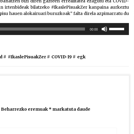
banatzen bizi diren gazteen errealitatea ezagutu eta COVID-
n irtenbideak bilatzeko #IkaslePisuakZer kanpaina aurkeztu
pisu hauen alokairuari buruzkoak” falta direla azpimarratu du
Erabili
00:00
gora/behera
gezi-
teklak
bolumena
d #
#IkaslePisuakZer
#
COVID-19
#
egk
igotzeko
edo
jaisteko.
Beharrezko eremuak
*
markatuta daude