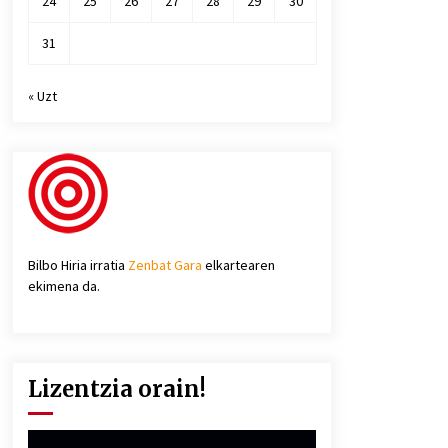
24
25
26
27
28
29
30
31
« Uzt
Bilbo Hiria irratia
Zenbat Gara
elkartearen
ekimena da.
Lizentzia orain!