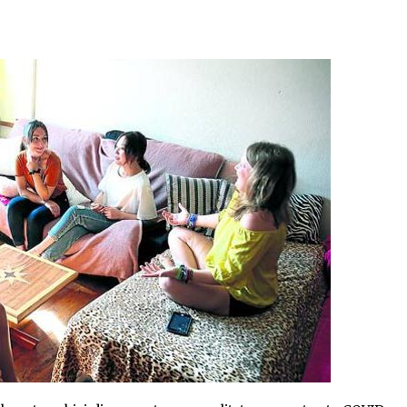
2026/07/15
Larunbatean Plentziako Itsas
Martxa ospatuko da
2026/07/07
SOINUGELA: Paul McCartney eta
Ringo Starr-en lan berriak
2026/07/03