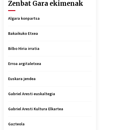
Zenbat Gara ekimenak
Algara konpartsa
Bakaikuko Etxea
Bilbo Hiria irratia
Erroa argitaletxea
Euskara jendea
Gabriel Aresti euskaltegia
Gabriel Aresti Kultura Elkartea
Gazteola