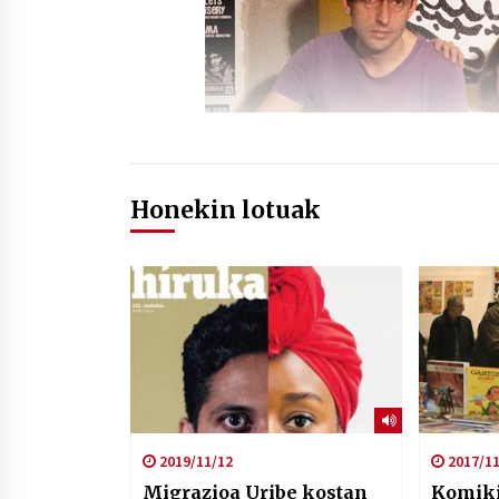
Honekin lotuak
2019/11/12
2017/11
Migrazioa Uribe kostan
Komiki