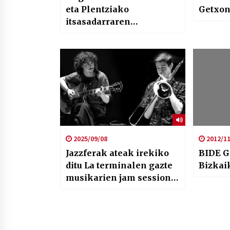
eta Plentziako
Getxon
itsasadarraren
berrantolaketa Hirukan
2025/09/08
2012/11
Jazzferak ateak irekiko
BIDE G
ditu La terminalen gazte
Bizkai
musikarien jam sessiona
eta DJ seta