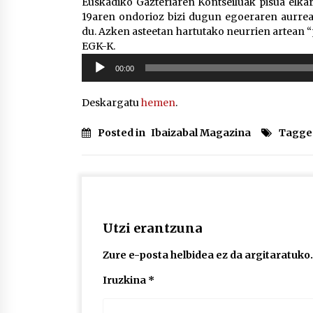
Euskadiko Gazteriaren Kontseiluak pisua elkar
19aren ondorioz bizi dugun egoeraren aurrea
du. Azken asteetan hartutako neurrien artean “
EGK-K.
Soinu
00:00
erreproduzigailua
Deskargatu
hemen
.
Posted in
Ibaizabal Magazina
Tagge
Utzi erantzuna
Zure e-posta helbidea ez da argitaratuko.
Iruzkina
*