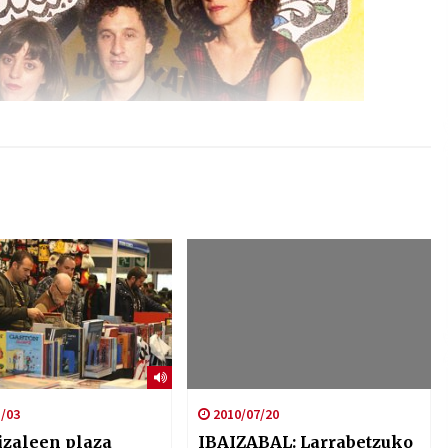
/03
2010/07/20
zaleen plaza
IBAIZABAL: Larrabetzuko