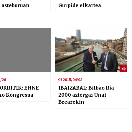
 asteburuan
Gurpide elkartea
/26
2015/04/08
ORRITIK: EHNE-
IBAIZABAL: Bilbao Ría
ko Kongresua
2000 aztergai Unai
Brearekin