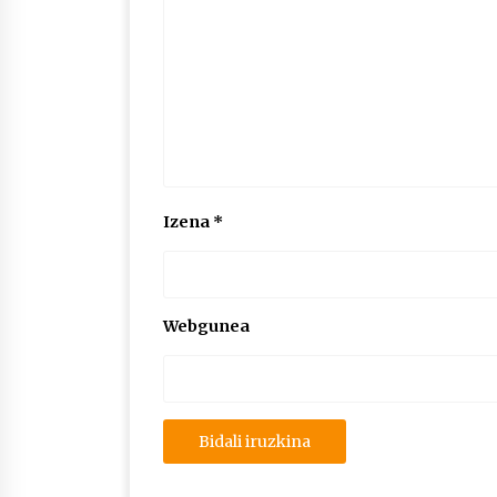
Izena
*
Webgunea