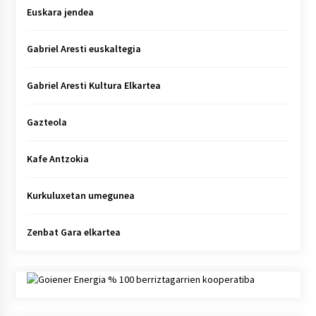
Euskara jendea
Gabriel Aresti euskaltegia
Gabriel Aresti Kultura Elkartea
Gazteola
Kafe Antzokia
Kurkuluxetan umegunea
Zenbat Gara elkartea