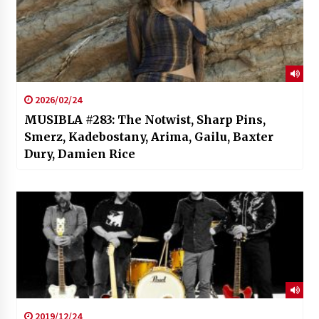
2026/02/24
MUSIBLA #283: The Notwist, Sharp Pins,
Smerz, Kadebostany, Arima, Gailu, Baxter
Dury, Damien Rice
2019/12/24