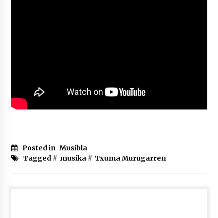
Posted in
Musibla
Tagged #
musika
#
Txuma Murugarren