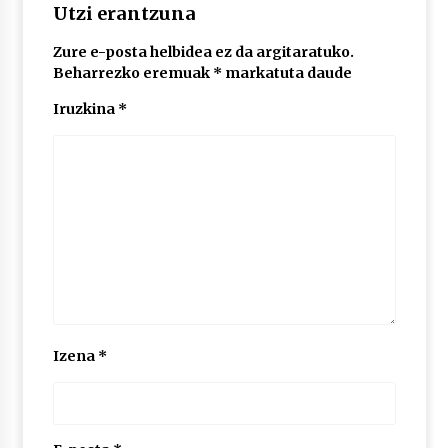
Utzi erantzuna
Zure e-posta helbidea ez da argitaratuko.
Beharrezko eremuak
*
markatuta daude
Iruzkina
*
Izena
*