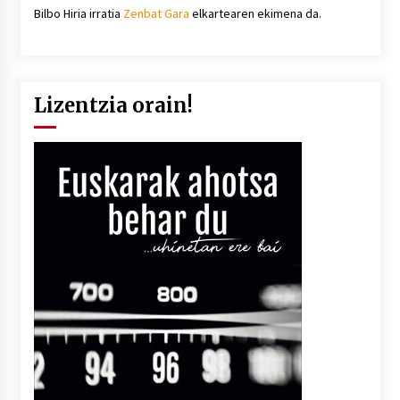
Bilbo Hiria irratia
Zenbat Gara
elkartearen ekimena da.
Lizentzia orain!