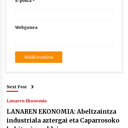
E-posta
*
Webgunea
Next Post
Lanaren Ekonomia
LANAREN EKONOMIA: Abeltzaintza
industriala aztergai eta Caparrosoko