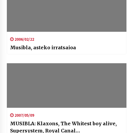
2006/02/22
Musibla, asteko irratsaioa
2007/05/09
MUSIBLA: Klaxons, The Whitest boy alive,
Supersystem, Royal Canal…