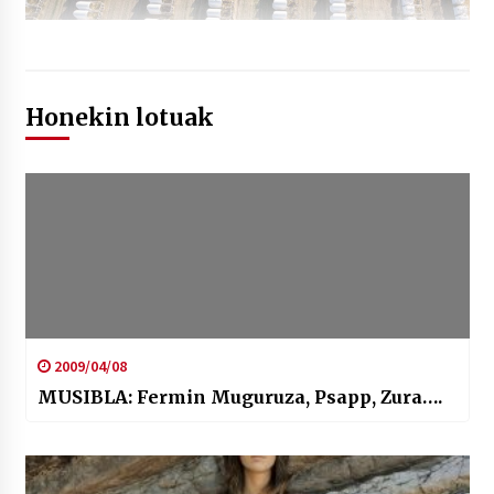
Honekin lotuak
2009/04/08
MUSIBLA: Fermin Muguruza, Psapp, Zura….