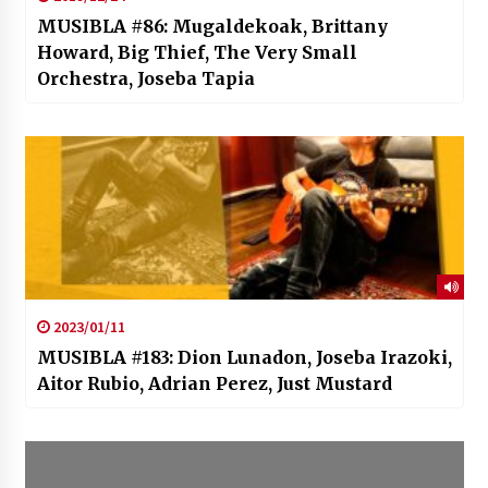
MUSIBLA #86: Mugaldekoak, Brittany
Howard, Big Thief, The Very Small
Orchestra, Joseba Tapia
2023/01/11
MUSIBLA #183: Dion Lunadon, Joseba Irazoki,
Aitor Rubio, Adrian Perez, Just Mustard