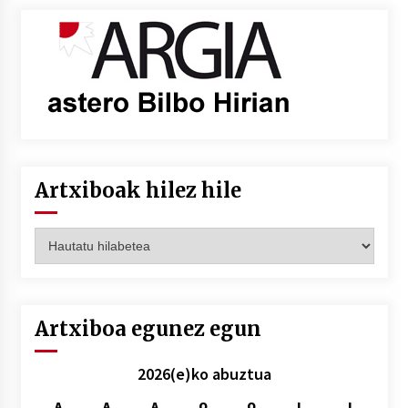
Artxiboak hilez hile
Artxiboak
hilez
hile
Artxiboa egunez egun
2026(e)ko abuztua
A
A
A
O
O
L
I