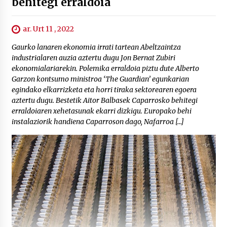
behitegi erraldoia
ar. Urt 11 , 2022
Gaurko lanaren ekonomia irrati tartean Abeltzaintza
industrialaren auzia aztertu dugu Jon Bernat Zubiri
ekonomialariarekin. Polemika erraldoia piztu dute Alberto
Garzon kontsumo ministroa ‘The Guardian’ egunkarian
egindako elkarrizketa eta horri tiraka sektorearen egoera
aztertu dugu. Bestetik Aitor Balbasek Caparrosko behitegi
erraldoiaren xehetasunak ekarri dizkigu. Europako behi
instalaziorik handiena Caparroson dago, Nafarroa […]