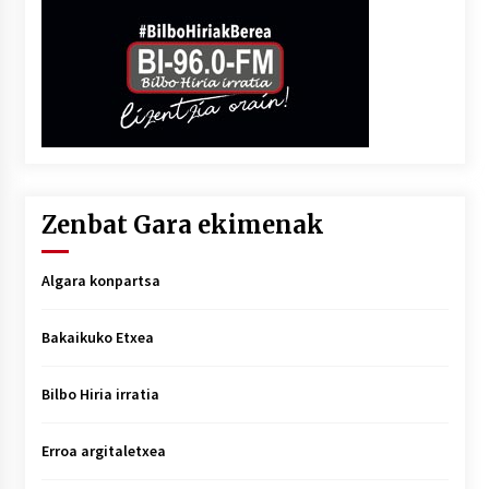
Zenbat Gara ekimenak
Algara konpartsa
Bakaikuko Etxea
Bilbo Hiria irratia
Erroa argitaletxea