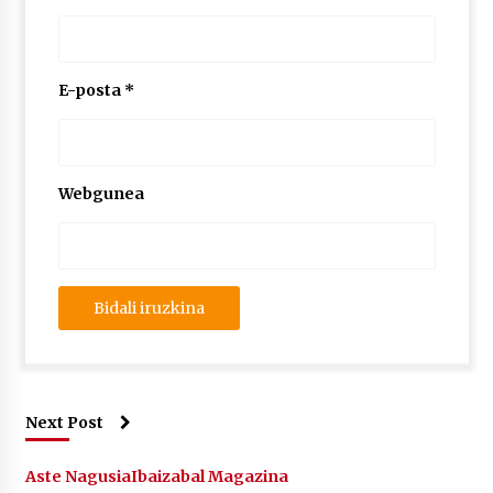
E-posta
*
Webgunea
Next Post
Aste Nagusia
Ibaizabal Magazina