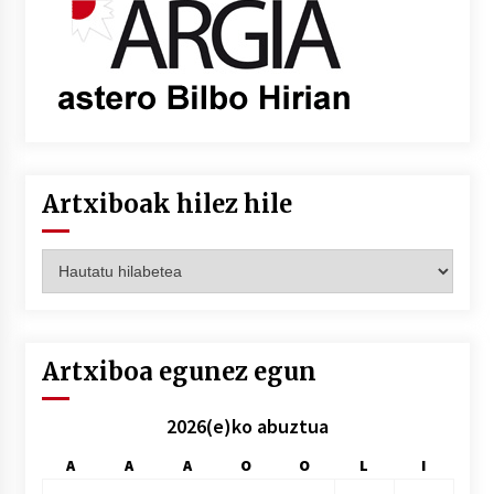
Artxiboak hilez hile
Artxiboak
hilez
hile
Artxiboa egunez egun
2026(e)ko abuztua
A
A
A
O
O
L
I