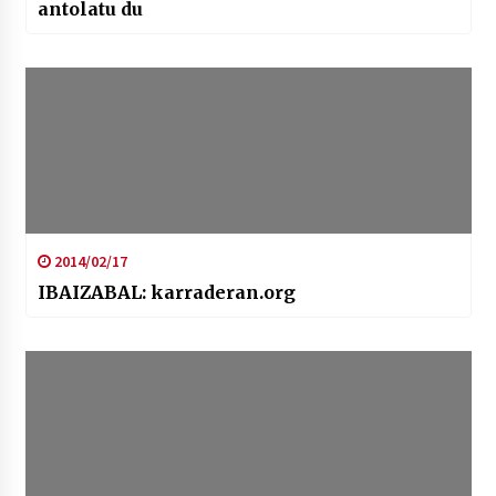
antolatu du
2014/02/17
IBAIZABAL: karraderan.org