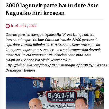
2000 lagunek parte hartu dute Aste
Nagusiko hiri krosean
lr. Abu 27 , 2022
Gaurko gure lehenengo hizpidea Hiri Krosa izango da, eta
horretarako gurekin Iker Gaminde izan da. 2.000 pertsonak
egin dute korrika Bilboko 24. Hiri Krosean. Denetarik egon da
kategoria nagusietan. Serio berotzen eta luzatzen ibili direnak
mozorrotuta eta txantxetan zeudenekin nahastuta. Aste
Nagusian ere bada korrikalarientzat tokia.
https://bilbohiria.com/docs2/2022/astenagusia/220826_hirikrosa
Deskargatu hemen.