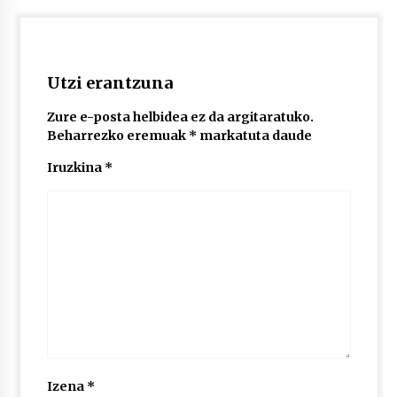
2026/07/03
MUSIBLA #297: Bide, Boards Of Canada, Somak,
Tiga, Twisted Teens, Underscores, Habia
Utzi erantzuna
2026/07/02
Zure e-posta helbidea ez da argitaratuko.
Beharrezko eremuak
*
markatuta daude
Iruzkina
*
Izena
*