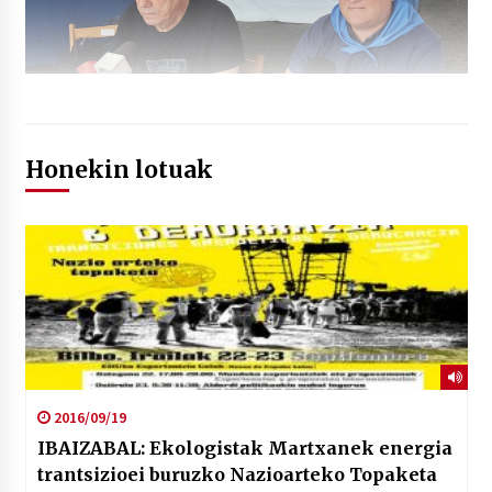
Honekin lotuak
2016/09/19
IBAIZABAL: Ekologistak Martxanek energia
trantsizioei buruzko Nazioarteko Topaketa