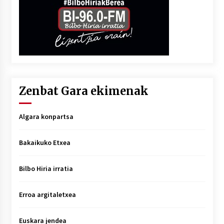
Zenbat Gara ekimenak
Algara konpartsa
Bakaikuko Etxea
Bilbo Hiria irratia
Erroa argitaletxea
Euskara jendea