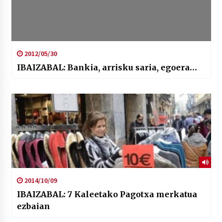
2012/05/30
IBAIZABAL: Bankia, arrisku saria, egoera…
2014/10/09
IBAIZABAL: 7 Kaleetako Pagotxa merkatua
ezbaian