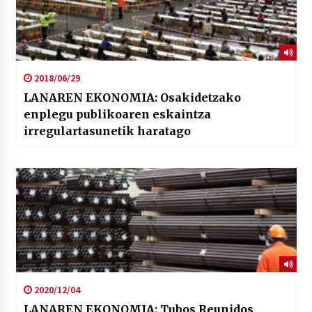
2018/06/29
LANAREN EKONOMIA: Osakidetzako
enplegu publikoaren eskaintza
irregulartasunetik haratago
2020/12/04
LANAREN EKONOMIA: Tubos Reunidos