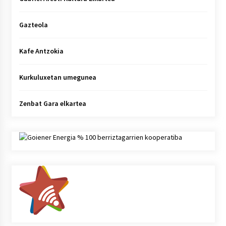
Gazteola
Kafe Antzokia
Kurkuluxetan umegunea
Zenbat Gara elkartea