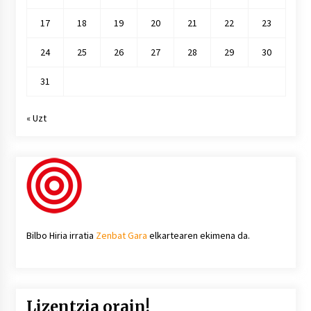
17
18
19
20
21
22
23
24
25
26
27
28
29
30
31
« Uzt
Bilbo Hiria irratia
Zenbat Gara
elkartearen ekimena da.
Lizentzia orain!