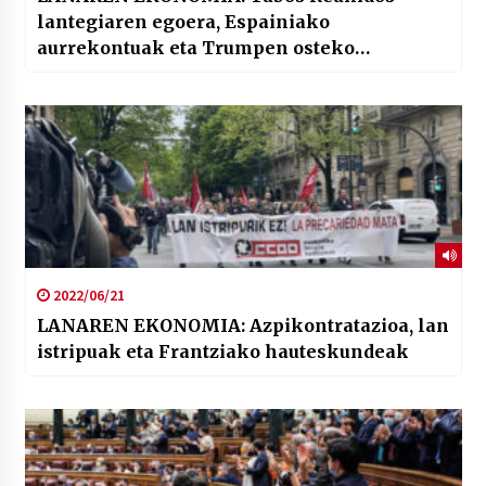
lantegiaren egoera, Espainiako
aurrekontuak eta Trumpen osteko
ekonomia
2022/06/21
LANAREN EKONOMIA: Azpikontratazioa, lan
istripuak eta Frantziako hauteskundeak