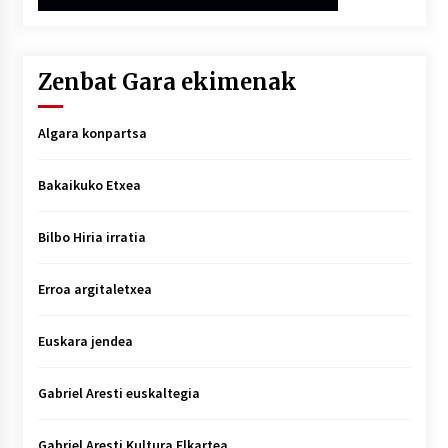
Zenbat Gara ekimenak
Algara konpartsa
Bakaikuko Etxea
Bilbo Hiria irratia
Erroa argitaletxea
Euskara jendea
Gabriel Aresti euskaltegia
Gabriel Aresti Kultura Elkartea