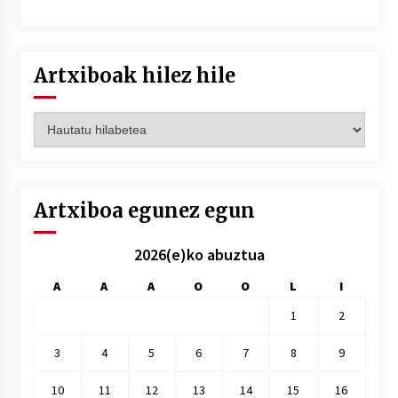
Artxiboak hilez hile
Artxiboak
hilez
hile
Artxiboa egunez egun
2026(e)ko abuztua
A
A
A
O
O
L
I
1
2
3
4
5
6
7
8
9
10
11
12
13
14
15
16