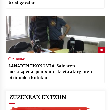
krisi garaian
2018/04/13
LANAREN EKONOMIA: Saioaren
aurkezpena, pentsionista eta alargunen
bizimodua kolokan
ZUZENEAN ENTZUN