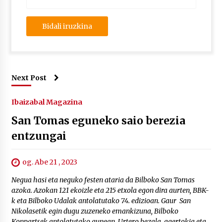
Next Post
Ibaizabal Magazina
San Tomas eguneko saio berezia
entzungai
og. Abe 21 , 2023
Negua hasi eta neguko festen ataria da Bilboko San Tomas
azoka. Azokan 121 ekoizle eta 215 etxola egon dira aurten, BBK-
k eta Bilboko Udalak antolatutako 74. edizioan. Gaur San
Nikolasetik egin dugu zuzeneko emankizuna, Bilboko
Konpartsek antolatutako gunean. Urtero bezala, agertokia eta