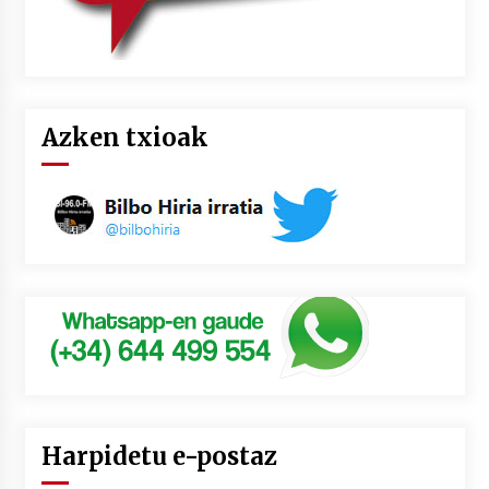
Azken txioak
Harpidetu e-postaz