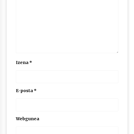
Izena
*
E-posta
*
Webgunea