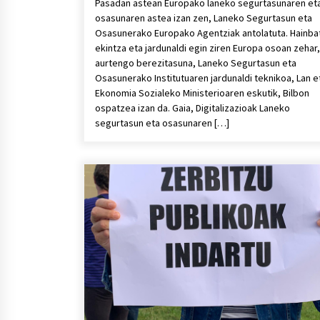
Pasadan astean Europako laneko segurtasunaren et
osasunaren astea izan zen, Laneko Segurtasun eta
Osasunerako Europako Agentziak antolatuta. Hainba
ekintza eta jardunaldi egin ziren Europa osoan zehar,
aurtengo berezitasuna, Laneko Segurtasun eta
Osasunerako Institutuaren jardunaldi teknikoa, Lan e
Ekonomia Sozialeko Ministerioaren eskutik, Bilbon
ospatzea izan da. Gaia, Digitalizazioak Laneko
segurtasun eta osasunaren […]