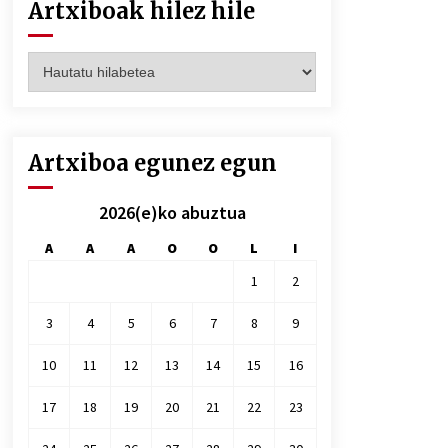
Artxiboak hilez hile
Artxiboak
hilez
hile
Artxiboa egunez egun
2026(e)ko abuztua
A
A
A
O
O
L
I
1
2
3
4
5
6
7
8
9
10
11
12
13
14
15
16
17
18
19
20
21
22
23