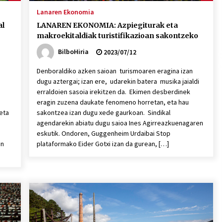
Lanaren Ekonomia
al
LANAREN EKONOMIA: Azpiegiturak eta
makroekitaldiak turistifikazioan sakontzeko
BilboHiria
2023/07/12
u
Denboraldiko azken saioan turismoaren eragina izan
dugu aztergai; izan ere, udarekin batera musika jaialdi
erraldoien sasoia irekitzen da. Ekimen desberdinek
eragin zuzena daukate fenomeno horretan, eta hau
 eta
sakontzea izan dugu xede gaurkoan. Sindikal
a
agendarekin abiatu dugu saioa Ines Agirreazkuenagaren
eskutik. Ondoren, Guggenheim Urdaibai Stop
en
plataformako Eider Gotxi izan da gurean, […]