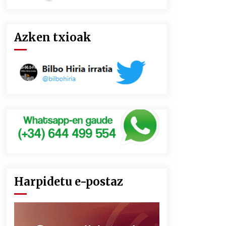
Azken txioak
Harpidetu e-postaz