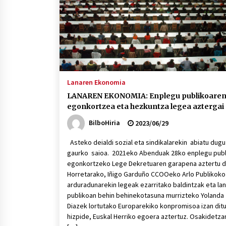
Lanaren Ekonomia
LANAREN EKONOMIA: Enplegu publikoare
egonkortzea eta hezkuntza legea aztergai
BilboHiria
2023/06/29
Asteko deialdi sozial eta sindikalarekin abiatu dugu
gaurko saioa. 2021eko Abenduak 28ko enplegu publ
egonkortzeko Lege Dekretuaren garapena aztertu d
Horretarako, Iñigo Garduño CCOOeko Arlo Publikoko
arduradunarekin legeak ezarritako baldintzak eta lan
publikoan behin behinekotasuna murrizteko Yolanda
Diazek lortutako Europarekiko konpromisoa izan dit
hizpide, Euskal Herriko egoera aztertuz. Osakidetza