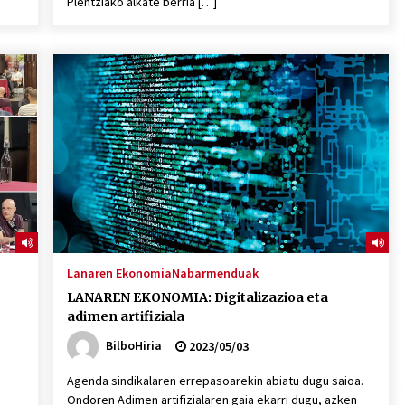
Plentziako alkate berria […]
Lanaren Ekonomia
Nabarmenduak
LANAREN EKONOMIA: Digitalizazioa eta
adimen artifiziala
BilboHiria
2023/05/03
Agenda sindikalaren errepasoarekin abiatu dugu saioa.
Ondoren Adimen artifizialaren gaia ekarri dugu, azken