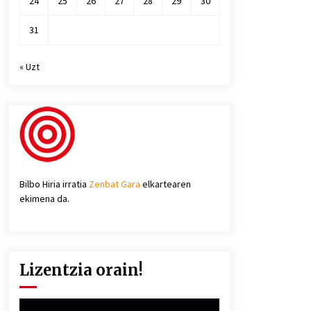
24
25
26
27
28
29
30
31
« Uzt
Bilbo Hiria irratia
Zenbat Gara
elkartearen
ekimena da.
Lizentzia orain!