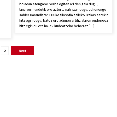
boladan etengabe berba egiten ari den gaia dugu,
lanaren mundutik ere aztertu nahi izan dugu. Lehenengo
Xabier Barandiaran EHUko filosofia saileko irakaslearekin
t
hitz egin dugu, batez ere adimen artifizialaren ondorioez
hitz egin du eta hauek kudeatzeko beharraz […]
2
Next