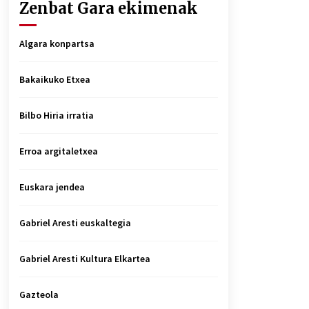
Zenbat Gara ekimenak
Algara konpartsa
Bakaikuko Etxea
Bilbo Hiria irratia
Erroa argitaletxea
Euskara jendea
Gabriel Aresti euskaltegia
Gabriel Aresti Kultura Elkartea
Gazteola