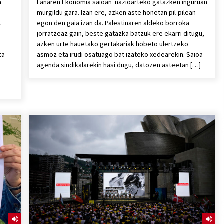
a
Lanaren Ekonomia saioan nazioarteko gatazken inguruan
murgildu gara. Izan ere, azken aste honetan pil-pilean
t
egon den gaia izan da. Palestinaren aldeko borroka
jorratzeaz gain, beste gatazka batzuk ere ekarri ditugu,
azken urte hauetako gertakariak hobeto ulertzeko
ta
asmoz eta irudi osatuago bat izateko xedearekin. Saioa
agenda sindikalarekin hasi dugu, datozen asteetan […]