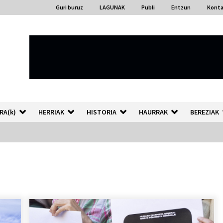
Guri buruz
LAGUNAK
Publi
Entzun
Kont
RA(k)
HERRIAK
HISTORIA
HAURRAK
BEREZIAK
“Hiztegi bat” Gorka Urbizuk
idatzitako letren hiztegia
2026/07/23
Auzoportala : 1×04 Auzofoniak