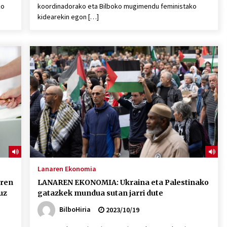
ko
koordinadorako eta Bilboko mugimendu feministako
kidearekin egon […]
Lanaren Ekonomia
ren
LANAREN EKONOMIA: Ukraina eta Palestinako
uz
gatazkek mundua sutan jarri dute
BilboHiria
2023/10/19