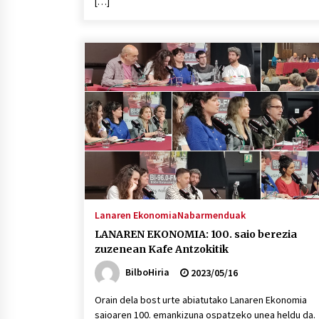
[…]
Lanaren Ekonomia
Nabarmenduak
LANAREN EKONOMIA: 100. saio berezia
zuzenean Kafe Antzokitik
BilboHiria
2023/05/16
Orain dela bost urte abiatutako Lanaren Ekonomia
saioaren 100. emankizuna ospatzeko unea heldu da.