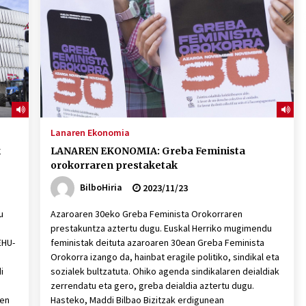
2026/07/15
Larunbatean Plentziako Itsas
Martxa ospatuko da
2026/07/07
SOINUGELA: Paul McCartney eta
Ringo Starr-en lan berriak
Lanaren Ekonomia
2026/07/03
k
LANAREN EKONOMIA: Greba Feminista
orokorraren prestaketak
BilboHiria
2023/11/23
u
Azaroaren 30eko Greba Feminista Orokorraren
a
prestakuntza aztertu dugu. Euskal Herriko mugimendu
EHU-
feministak deituta azaroaren 30ean Greba Feminista
.
Orokorra izango da, hainbat eragile politiko, sindikal eta
i
sozialek bultzatuta. Ohiko agenda sindikalaren deialdiak
zerrendatu eta gero, greba deialdia aztertu dugu.
ren
Hasteko, Maddi Bilbao Bizitzak erdigunean