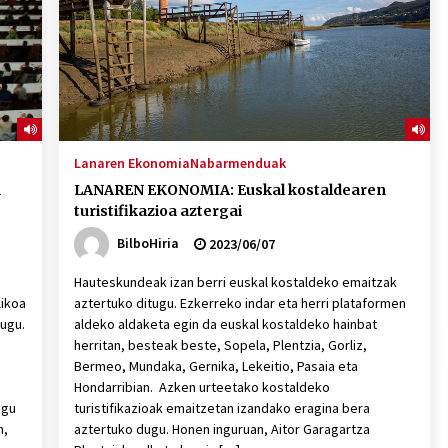
Lanaren Ekonomia
Nabarmenduak
n
LANAREN EKONOMIA: Euskal kostaldearen
turistifikazioa aztergai
BilboHiria
2023/06/07
Hauteskundeak izan berri euskal kostaldeko emaitzak
ikoa
aztertuko ditugu. Ezkerreko indar eta herri plataformen
ugu.
aldeko aldaketa egin da euskal kostaldeko hainbat
herritan, besteak beste, Sopela, Plentzia, Gorliz,
Bermeo, Mundaka, Gernika, Lekeitio, Pasaia eta
Hondarribian. Azken urteetako kostaldeko
ugu
turistifikazioak emaitzetan izandako eragina bera
n,
aztertuko dugu. Honen inguruan, Aitor Garagartza