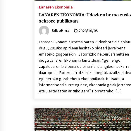
Lanaren Ekonomia
LANAREN EKONOMIA: Udazken beroa eusk
sektore publikoan
BilboHiria
2023/10/05
Lanaren Ekonomia irratsaioaren 7. denboraldia abiat
dugu, 2018ko apirilean hasitako bideari jarraipena
emateko gogoarekin.. Jatorrizko helburuari heltzen
diogu Lanaren Ekonomia lantaldean: “gehiengo
zapalduaren bizipena du oinarrian, langileen sukarra
itxaropena. Botere arrotzen ikuspegitik azaltzen dir
eguneroko gorabehera ekonomikoak. Kutsadura
informatiboari aurre eginez, ekonomia gaiak jorratz
eta ulertarazten arituko gara”. Horretarako, […]