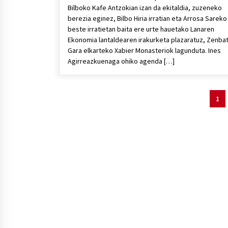
Bilboko Kafe Antzokian izan da ekitaldia, zuzeneko
berezia eginez, Bilbo Hiria irratian eta Arrosa Sareko
beste irratietan baita ere urte hauetako Lanaren
Ekonomia lantaldearen irakurketa plazaratuz, Zenba
Gara elkarteko Xabier Monasteriok lagunduta. Ines
Agirreazkuenaga ohiko agenda […]
Posts
1
pagination