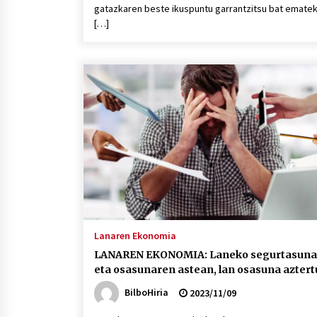
gatazkaren beste ikuspuntu garrantzitsu bat emate
[…]
Lanaren Ekonomia
LANAREN EKONOMIA: Laneko segurtasuna
eta osasunaren astean, lan osasuna aztert
BilboHiria
2023/11/09