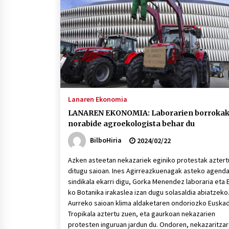
protagonista
2026/07/16
POTTO: San Pedro jaietako bertso-
saioa
2026/07/09
Auritz Iñurrietaren margoak
ikusgai Uribitarte40 aretoan
Lanaren Ekonomia
2026/07/03
LANAREN EKONOMIA: Laborarien borroka
norabide agroekologista behar du
BilboHiria
2024/02/22
Azken asteetan nekazariek eginiko protestak aztert
ditugu saioan. Ines Agirreazkuenagak asteko agend
sindikala ekarri digu, Gorka Menendez laboraria eta 
ko Botanika irakaslea izan dugu solasaldia abiatzeko
Aurreko saioan klima aldaketaren ondoriozko Euskad
Tropikala aztertu zuen, eta gaurkoan nekazarien
protesten inguruan jardun du. Ondoren, nekazaritza