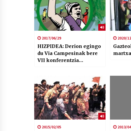
2017/06/29
2020/12
HIZPIDEA: Derion egingo
Gazteo
du Via Campesinak bere
martx
VII konferentzia
Uztailean
2015/02/05
2013/04