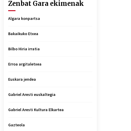
Zenbat Gara ekimenak
Algara konpartsa
Bakaikuko Etxea
Bilbo Hiria irratia
Erroa argitaletxea
Euskara jendea
Gabriel Aresti euskaltegia
Gabriel Aresti Kultura Elkartea
Gazteola