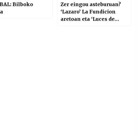
BAL: Bilboko
Zer eingou asteburuan?
a
‘Lazaro’ La Fundicion
aretoan eta ‘Luces de
Bohemia’ Pabeloi 6
aretoan besteak beste