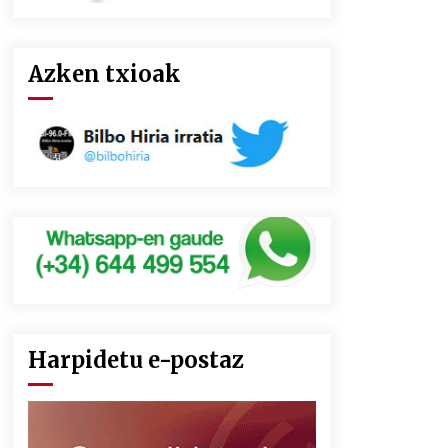
Azken txioak
Harpidetu e-postaz