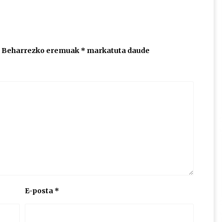
Beharrezko eremuak
*
markatuta daude
E-posta
*