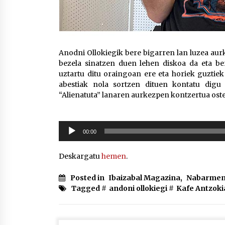
Anodni Ollokiegik bere bigarren lan luzea aur
bezela sinatzen duen lehen diskoa da eta be
uztartu ditu oraingoan ere eta horiek guztiek 
abestiak nola sortzen dituen kontatu digu e
“Alienatuta” lanaren aurkezpen kontzertua ost
Soinu
00:00
erreproduzigailua
Deskargatu
hemen
.
Posted in
Ibaizabal Magazina
,
Nabarmen
Tagged #
andoni ollokiegi
#
Kafe Antzoki