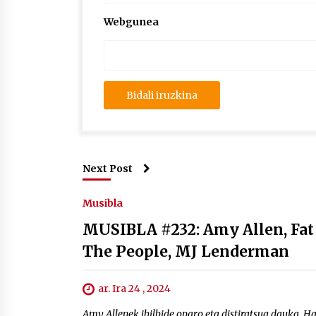
Webgunea
Next Post
Musibla
MUSIBLA #232: Amy Allen, Fat 
The People, MJ Lenderman
ar. Ira 24 , 2024
Amy Allenek ibilbide oparo eta distiratsua dauka. Ha