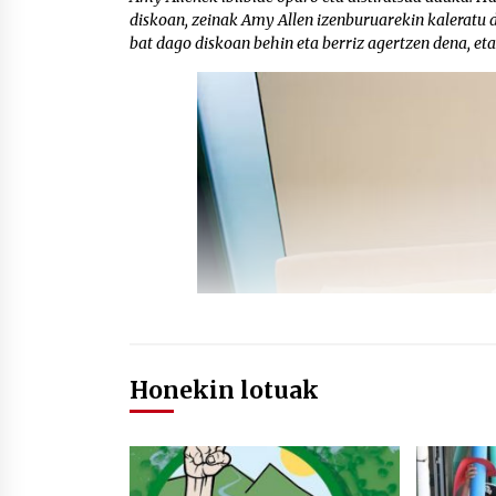
diskoan, zeinak Amy Allen izenburuarekin kaleratu d
bat dago diskoan behin eta berriz agertzen dena, eta
Honekin lotuak