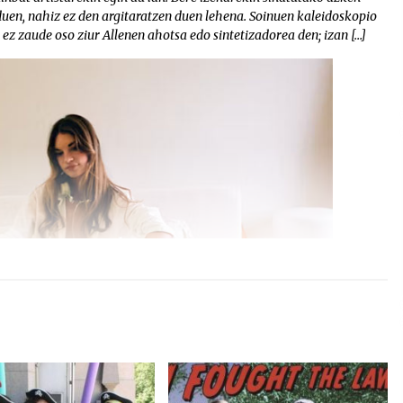
uen, nahiz ez den argitaratzen duen lehena. Soinuen kaleidoskopio
 ez zaude oso ziur Allenen ahotsa edo sintetizadorea den; izan […]