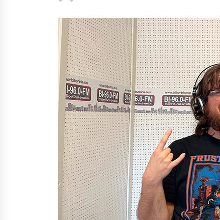
protagonista
2026/07/16
POTTO: San Pedro jaietako bertso-
saioa
2026/07/09
Auritz Iñurrietaren margoak
ikusgai Uribitarte40 aretoan
2026/07/03