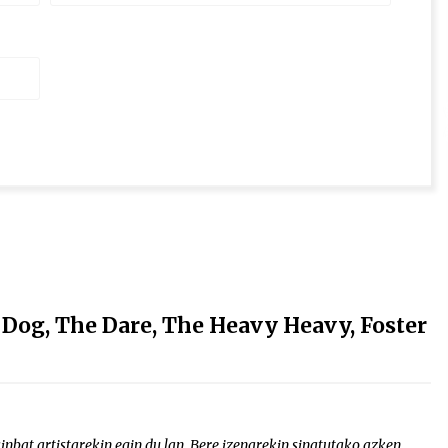
Dog, The Dare, The Heavy Heavy, Foster
inbat artistarekin egin du lan. Bere izenarekin sinatutako azken