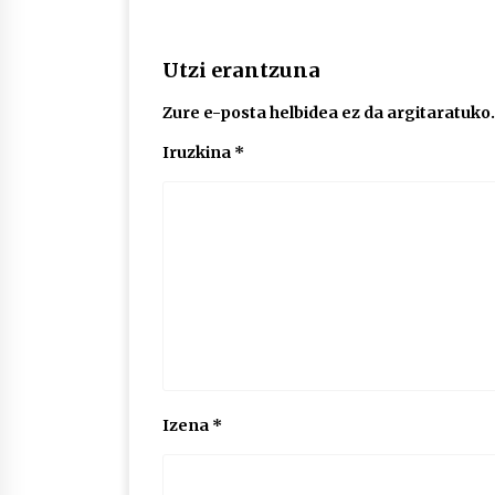
Utzi erantzuna
Zure e-posta helbidea ez da argitaratuko.
Iruzkina
*
Izena
*