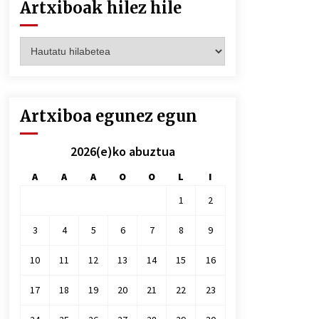
Artxiboak hilez hile
Artxiboak
hilez
hile
Artxiboa egunez egun
2026(e)ko abuztua
A
A
A
O
O
L
I
1
2
3
4
5
6
7
8
9
10
11
12
13
14
15
16
17
18
19
20
21
22
23