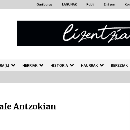
Guri buruz
LAGUNAK
Publi
Entzun
Ko
RA(k)
HERRIAK
HISTORIA
HAURRAK
BEREZIAK
“Hiztegi bat” Gorka Urbizuk
idatzitako letren hiztegia
afe Antzokian
2026/07/23
Auzoportala : 1×04 Auzofoniak