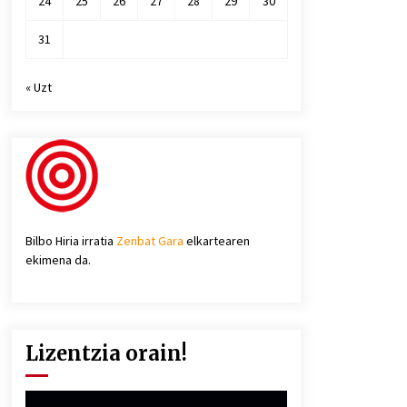
24
25
26
27
28
29
30
31
« Uzt
Bilbo Hiria irratia
Zenbat Gara
elkartearen
ekimena da.
Lizentzia orain!