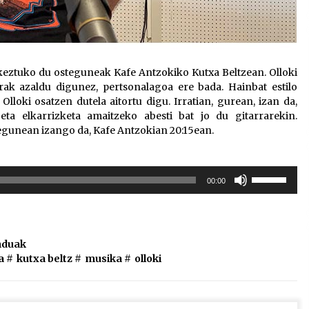
keztuko du osteguneak Kafe Antzokiko Kutxa Beltzean. Olloki
rak azaldu digunez, pertsonalagoa ere bada. Hainbat estilo
Olloki osatzen dutela aitortu digu. Irratian, gurean, izan da,
ta elkarrizketa amaitzeko abesti bat jo du gitarrarekin.
egunean izango da, Kafe Antzokian 20:15ean.
Erabili
00:00
gora/behera
gezi-
teklak
bolumena
duak
igotzeko
a
#
kutxa beltz
#
musika
#
olloki
edo
jaisteko.