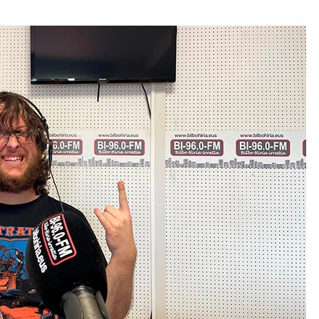
2026/07/15
Larunbatean Plentziako Itsas
Martxa ospatuko da
2026/07/07
SOINUGELA: Paul McCartney eta
Ringo Starr-en lan berriak
2026/07/03