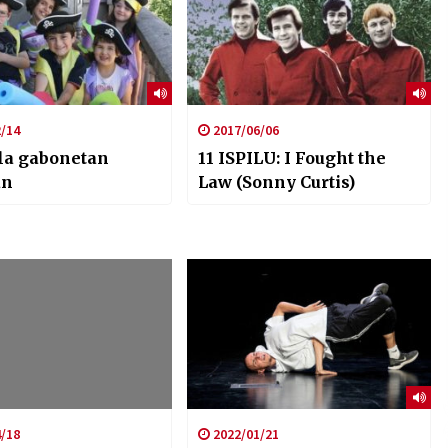
/14
2017/06/06
la gabonetan
11 ISPILU: I Fought the
an
Law (Sonny Curtis)
/18
2022/01/21