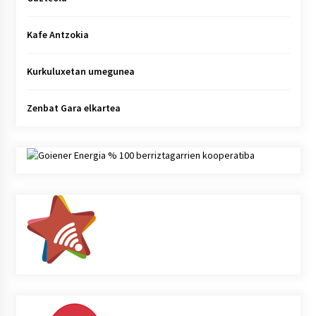
Kafe Antzokia
Kurkuluxetan umegunea
Zenbat Gara elkartea