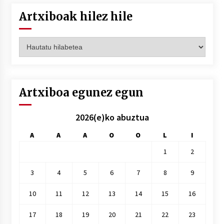
Artxiboak hilez hile
Artxiboak
hilez
hile
Artxiboa egunez egun
2026(e)ko abuztua
A
A
A
O
O
L
I
1
2
3
4
5
6
7
8
9
10
11
12
13
14
15
16
17
18
19
20
21
22
23