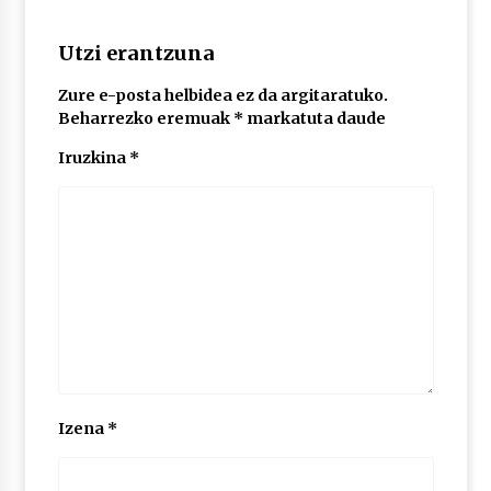
Utzi erantzuna
POTTO: San Pedro jaietako bertso-saioa
2026/07/09
Zure e-posta helbidea ez da argitaratuko.
Beharrezko eremuak
*
markatuta daude
Iruzkina
*
Larunbatean Plentziako Itsas Martxa ospatuko
da
2026/07/07
LIBURUEN ERREPUBLIKA TXIKIA: Hiragana akats
isil batekin dator beti
2026/07/07
Auritz Iñurrietaren margoak ikusgai
Uribitarte40 aretoan
2026/07/03
Izena
*
SOINUGELA: Paul McCartney eta Ringo Starr-en
lan berriak