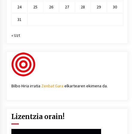
24
25
26
27
28
29
30
31
« Uzt
Bilbo Hiria irratia
Zenbat Gara
elkartearen ekimena da.
Lizentzia orain!