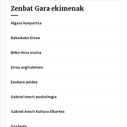
Zenbat Gara ekimenak
Algara konpartsa
Bakaikuko Etxea
Bilbo Hiria irratia
Erroa argitaletxea
Euskara jendea
Gabriel Aresti euskaltegia
Gabriel Aresti Kultura Elkartea
Gazteola