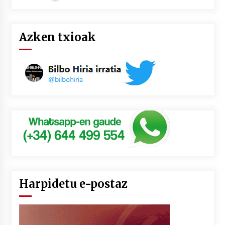
Azken txioak
Harpidetu e-postaz