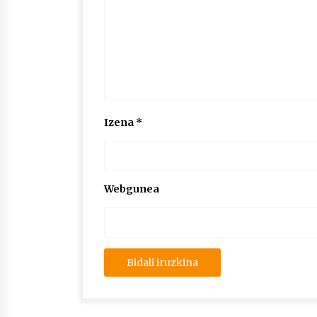
Izena
*
Webgunea