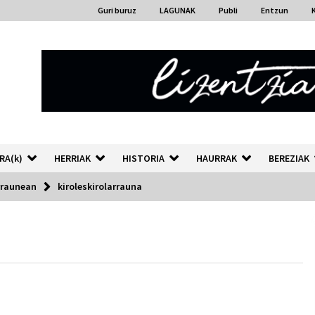
Guri buruz
LAGUNAK
Publi
Entzun
RA(k)
HERRIAK
HISTORIA
HAURRAK
BEREZIAK
rraunean
kiroleskirolarrauna
“Hiztegi bat” Gorka Urbizuk
idatzitako letren hiztegia
2026/07/23
Auzoportala : 1×04 Auzofoniak