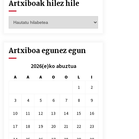
Artxiboak hilez hile
Artxiboak
hilez
hile
Artxiboa egunez egun
2026(e)ko abuztua
A
A
A
O
O
L
I
1
2
3
4
5
6
7
8
9
10
11
12
13
14
15
16
17
18
19
20
21
22
23