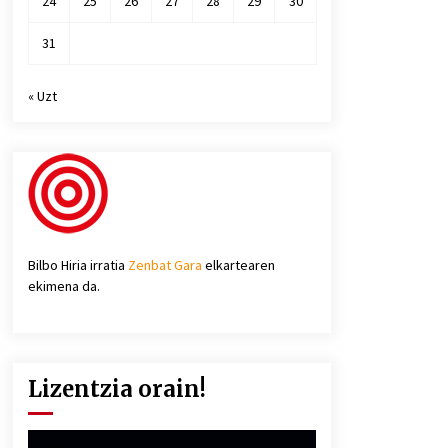
24
25
26
27
28
29
30
31
« Uzt
Bilbo Hiria irratia
Zenbat Gara
elkartearen
ekimena da.
Lizentzia orain!