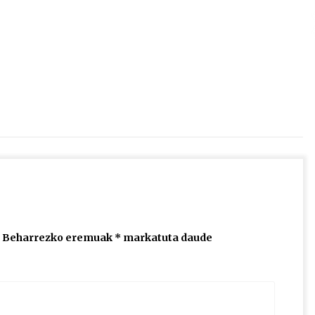
2026/07/15
Larunbatean Plentziako Itsas
Martxa ospatuko da
2026/07/07
SOINUGELA: Paul McCartney eta
Ringo Starr-en lan berriak
2026/07/03
Beharrezko eremuak
*
markatuta daude