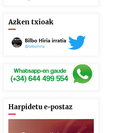
Azken txioak
Harpidetu e-postaz