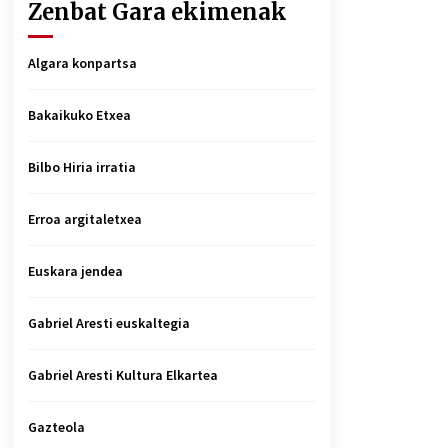
Zenbat Gara ekimenak
Algara konpartsa
Bakaikuko Etxea
Bilbo Hiria irratia
Erroa argitaletxea
Euskara jendea
Gabriel Aresti euskaltegia
Gabriel Aresti Kultura Elkartea
Gazteola