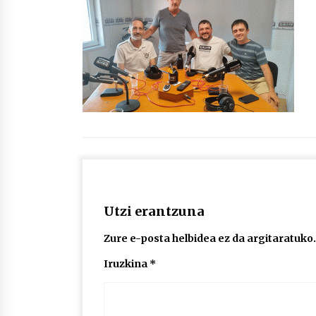
protagonista
2026/07/16
POTTO: San Pedro jaietako bertso-
saioa
2026/07/09
Auritz Iñurrietaren margoak
ikusgai Uribitarte40 aretoan
2026/07/03
Utzi erantzuna
Zure e-posta helbidea ez da argitaratuko.
Iruzkina
*