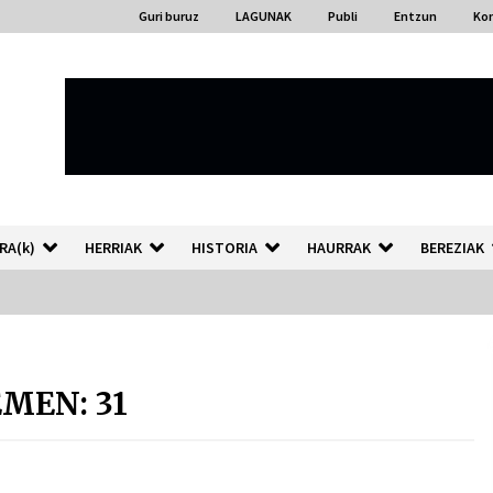
Guri buruz
LAGUNAK
Publi
Entzun
Ko
RA(k)
HERRIAK
HISTORIA
HAURRAK
BEREZIAK
“Hiztegi bat” Gorka Urbizuk
idatzitako letren hiztegia
MEN: 31
2026/07/23
Auzoportala : 1×04 Auzofoniak