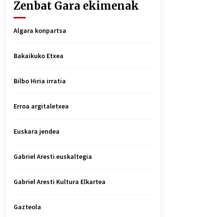
Zenbat Gara ekimenak
Algara konpartsa
Bakaikuko Etxea
Bilbo Hiria irratia
Erroa argitaletxea
Euskara jendea
Gabriel Aresti euskaltegia
Gabriel Aresti Kultura Elkartea
Gazteola