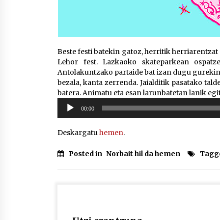
Beste festi batekin gatoz, herritik herriarentz
Lehor fest. Lazkaoko skateparkean ospatz
Antolakuntzako partaide bat izan dugu gurekin, 
bezala, kanta zerrenda. Jaialditik pasatako ta
batera. Animatu eta esan larunbatetan lanik egi
Soinu
00:00
erreproduzigailua
Deskargatu
hemen
.
Posted in
Norbait hil da hemen
Tagg