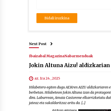
Next Post
Ibaizabal Magazina
Nabarmenduak
Jokin Altuna Aizu! aldizkarian
az. Ira 24 , 2025
Hilabetero egiten dugu AEKren AIZU aldizkariaren e
berbetan. Hilabeteon Jokin Altuna izan da protagonist
dira. Laburrean, Amaia Castorene elkarrizketatu dut
jateaz eta sukaldaritzaz aritu da. […]