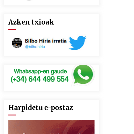
Azken txioak
Harpidetu e-postaz