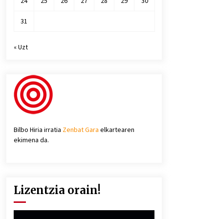
24
25
26
27
28
29
30
31
« Uzt
Bilbo Hiria irratia
Zenbat Gara
elkartearen
ekimena da.
Lizentzia orain!