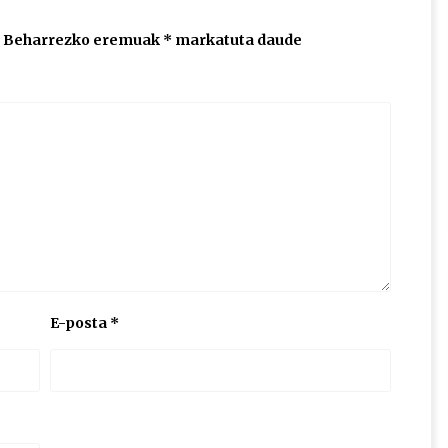
Beharrezko eremuak
*
markatuta daude
E-posta
*