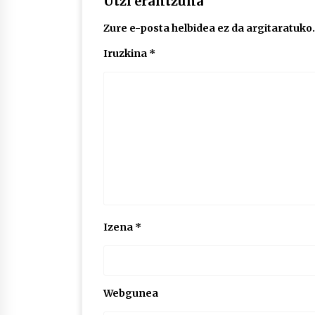
Utzi erantzuna
Zure e-posta helbidea ez da argitaratuko.
Iruzkina
*
Izena
*
Webgunea