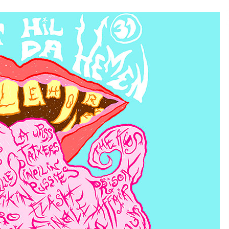
2026/07/15
Larunbatean Plentziako Itsas
Martxa ospatuko da
2026/07/07
SOINUGELA: Paul McCartney eta
Ringo Starr-en lan berriak
2026/07/03