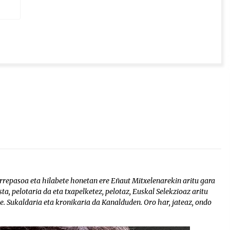
rrepasoa eta hilabete honetan ere Eñaut Mitxelenarekin aritu gara
a, pelotaria da eta txapelketez, pelotaz, Euskal Selekzioaz aritu
e. Sukaldaria eta kronikaria da Kanalduden. Oro har, jateaz, ondo