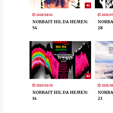
2026/04/01
2025/07
NORBAIT HIL DA HEMEN:
NORBA
54
28
2025/03/25
2025/06
NORBAIT HIL DA HEMEN:
NORBA
14
23