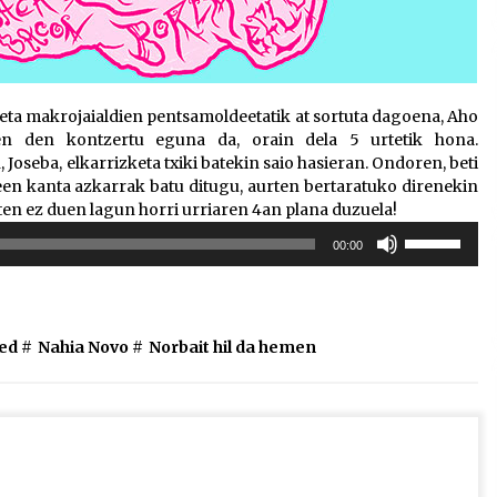
at eta makrojaialdien pentsamoldeetatik at sortuta dagoena, Aho
en den kontzertu eguna da, orain dela 5 urtetik hona.
Joseba, elkarrizketa txiki batekin saio hasieran. Ondoren, beti
ldeen kanta azkarrak batu ditugu, aurten bertaratuko direnekin
ten ez duen lagun horri urriaren 4an plana duzuela!
Erabili
00:00
gora/behera
gezi-
teklak
bolumena
ed #
Nahia Novo
#
Norbait hil da hemen
igotzeko
edo
jaisteko.