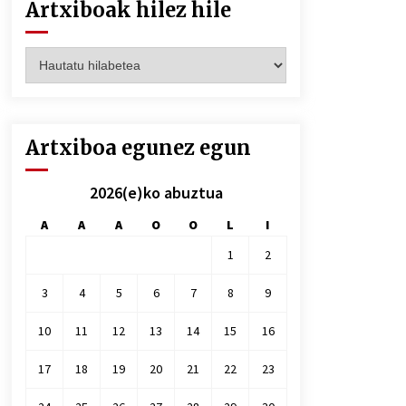
Artxiboak hilez hile
Artxiboak
hilez
hile
Artxiboa egunez egun
2026(e)ko abuztua
A
A
A
O
O
L
I
1
2
3
4
5
6
7
8
9
10
11
12
13
14
15
16
17
18
19
20
21
22
23