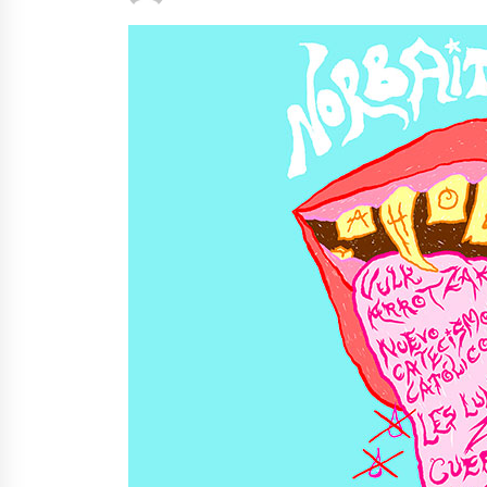
protagonista
2026/07/16
POTTO: San Pedro jaietako bertso-
saioa
2026/07/09
Auritz Iñurrietaren margoak
ikusgai Uribitarte40 aretoan
2026/07/03