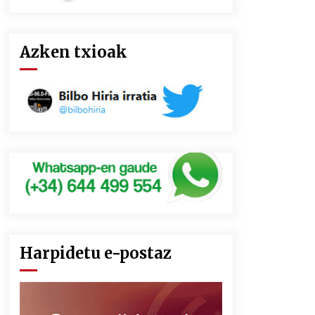
Azken txioak
Harpidetu e-postaz