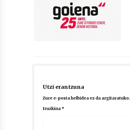
protagonista
2026/07/16
POTTO: San Pedro jaietako bertso-
saioa
2026/07/09
Auritz Iñurrietaren margoak
ikusgai Uribitarte40 aretoan
2026/07/03
Utzi erantzuna
Zure e-posta helbidea ez da argitaratuko.
Iruzkina
*