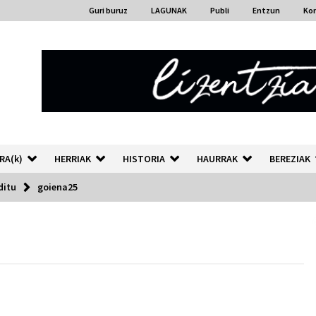
Guri buruz
LAGUNAK
Publi
Entzun
Ko
RA(k)
HERRIAK
HISTORIA
HAURRAK
BEREZIAK
ditu
goiena25
“Hiztegi bat” Gorka Urbizuk
idatzitako letren hiztegia
2026/07/23
Auzoportala : 1×04 Auzofoniak