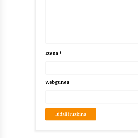
Izena
*
Webgunea