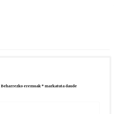
2026/07/15
Larunbatean Plentziako Itsas
Martxa ospatuko da
2026/07/07
SOINUGELA: Paul McCartney eta
Ringo Starr-en lan berriak
2026/07/03
Beharrezko eremuak
*
markatuta daude