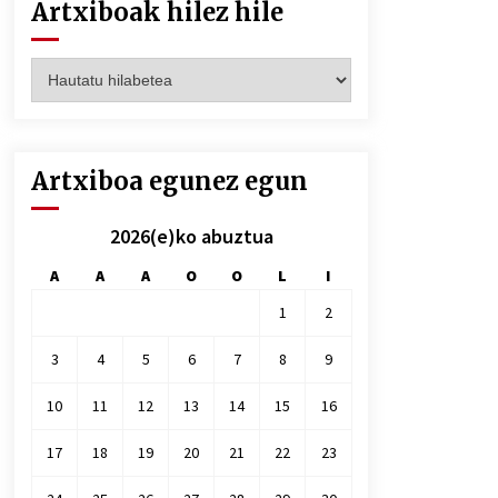
Artxiboak hilez hile
Artxiboak
hilez
hile
Artxiboa egunez egun
2026(e)ko abuztua
A
A
A
O
O
L
I
1
2
3
4
5
6
7
8
9
10
11
12
13
14
15
16
17
18
19
20
21
22
23