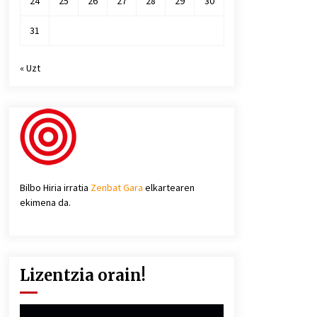
24
25
26
27
28
29
30
31
« Uzt
Bilbo Hiria irratia
Zenbat Gara
elkartearen
ekimena da.
Lizentzia orain!