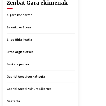
Zenbat Gara ekimenak
Algara konpartsa
Bakaikuko Etxea
Bilbo Hiria irratia
Erroa argitaletxea
Euskara jendea
Gabriel Aresti euskaltegia
Gabriel Aresti Kultura Elkartea
Gazteola