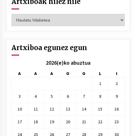
Artxiboak hilez hile
Artxiboak
hilez
hile
Artxiboa egunez egun
2026(e)ko abuztua
A
A
A
O
O
L
I
1
2
3
4
5
6
7
8
9
10
11
12
13
14
15
16
17
18
19
20
21
22
23
24
25
26
27
28
29
30