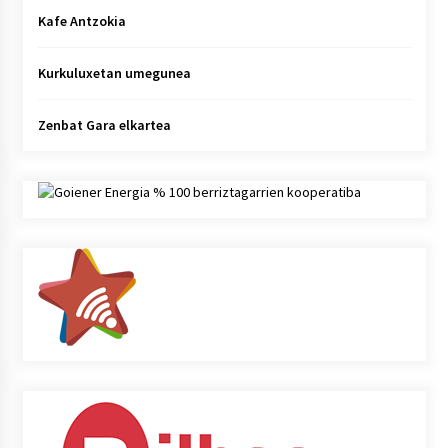
Kafe Antzokia
Kurkuluxetan umegunea
Zenbat Gara elkartea