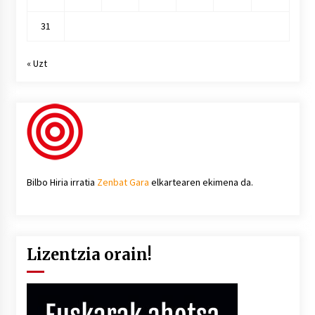
31
« Uzt
Bilbo Hiria irratia
Zenbat Gara
elkartearen ekimena da.
Lizentzia orain!