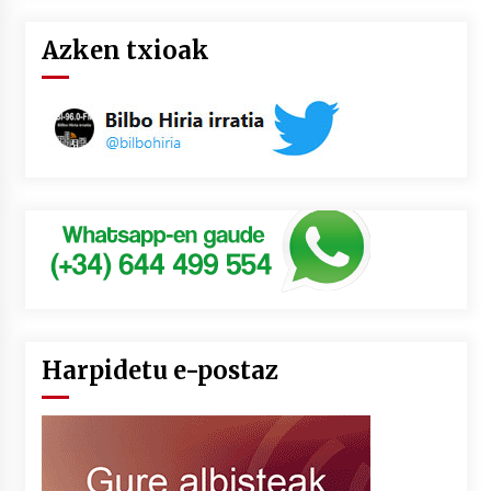
Azken txioak
Harpidetu e-postaz