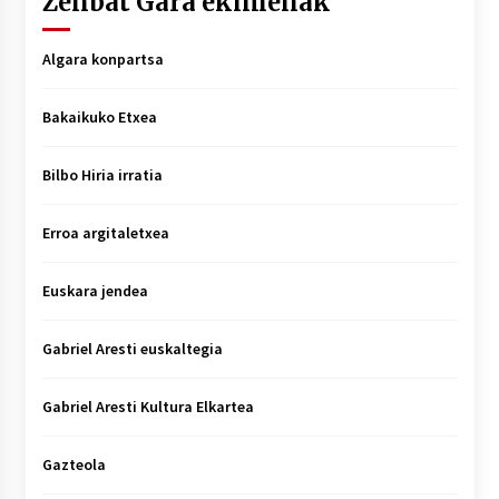
Zenbat Gara ekimenak
Algara konpartsa
Bakaikuko Etxea
Bilbo Hiria irratia
Erroa argitaletxea
Euskara jendea
Gabriel Aresti euskaltegia
Gabriel Aresti Kultura Elkartea
Gazteola