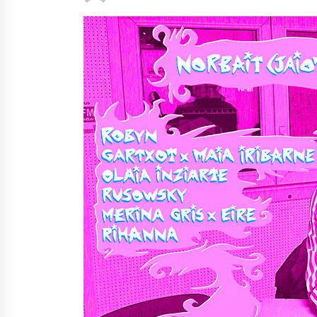
protagonista
2026/07/16
POTTO: San Pedro jaietako bertso-
saioa
2026/07/09
Auritz Iñurrietaren margoak
ikusgai Uribitarte40 aretoan
2026/07/03