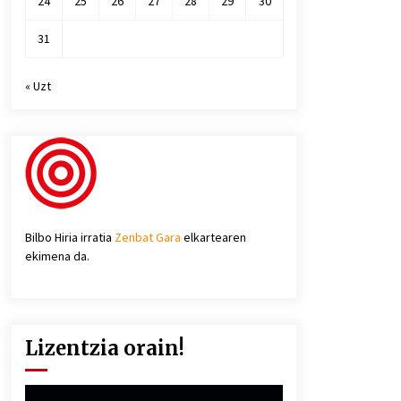
24
25
26
27
28
29
30
31
« Uzt
Bilbo Hiria irratia
Zenbat Gara
elkartearen
ekimena da.
Lizentzia orain!