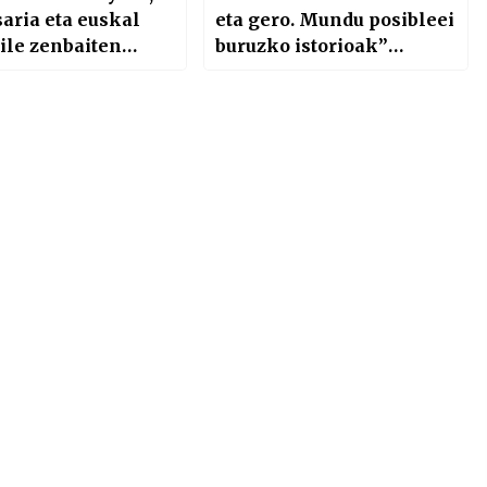
aria eta euskal
eta gero. Mundu posibleei
ile zenbaiten
buruzko istorioak”
k
narrazio bilduma
literatur gomendioa