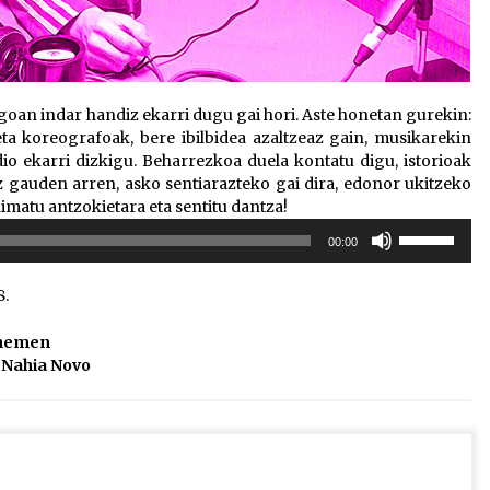
oan indar handiz ekarri dugu gai hori. Aste honetan gurekin:
ta koreografoak, bere ibilbidea azaltzeaz gain, musikarekin
io ekarri dizkigu. Beharrezkoa duela kontatu digu, istorioak
 gauden arren, asko sentiarazteko gai dira, edonor ukitzeko
nimatu antzokietara eta sentitu dantza!
Erabili
00:00
gora/behera
gezi-
.
teklak
bolumena
a hemen
igotzeko
Nahia Novo
edo
jaisteko.