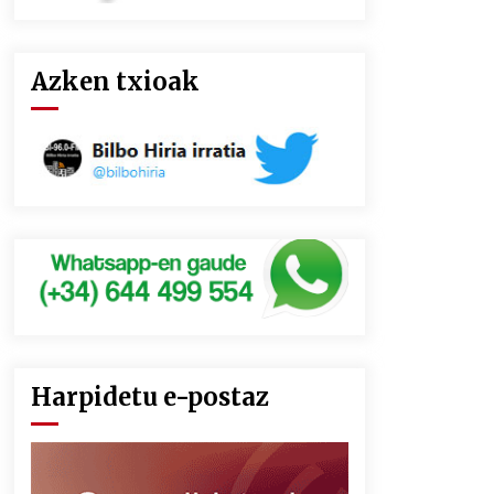
Azken txioak
Harpidetu e-postaz