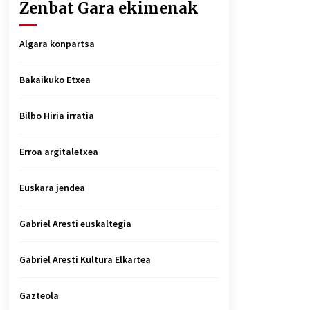
Zenbat Gara ekimenak
Algara konpartsa
Bakaikuko Etxea
Bilbo Hiria irratia
Erroa argitaletxea
Euskara jendea
Gabriel Aresti euskaltegia
Gabriel Aresti Kultura Elkartea
Gazteola