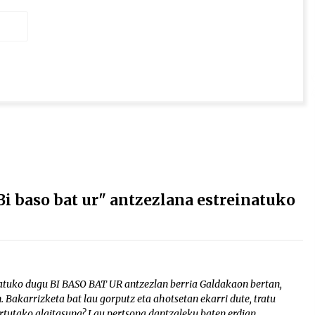
 baso bat ur" antzezlana estreinatuko
atuko dugu BI BASO BAT UR antzezlan berria Galdakaon bertan,
 Bakarrizketa bat lau gorputz eta ahotsetan ekarri dute, tratu
urtutako alaitasuna? Lau pertsona dantzaleku baten erdian.