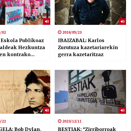
/02
2016/05/23
 Eskola Publikoaz
IBAIZABAL: Karlos
taldeak Hezkuntza
Zurutuza kazetariarekin
en kontrako
gerra kazetaritzaz
taziora deitu du
aterako
/22
2023/12/11
ELA: Bob Dylan,
BESTIAK: “Zirriborroak