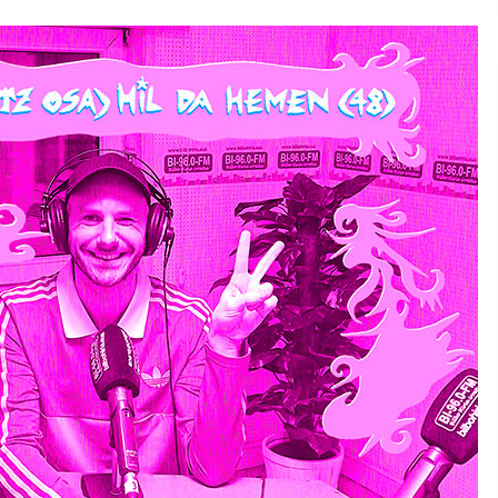
2026/07/15
Larunbatean Plentziako Itsas
Martxa ospatuko da
2026/07/07
SOINUGELA: Paul McCartney eta
Ringo Starr-en lan berriak
2026/07/03