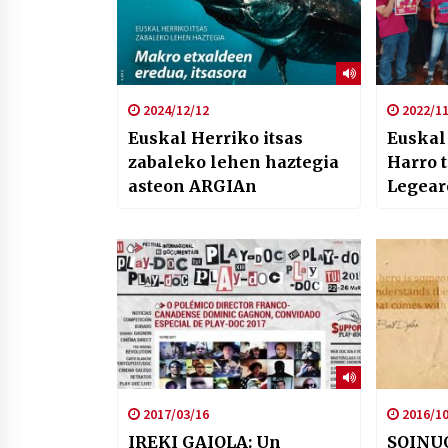
2024/12/12
2022/11
Euskal Herriko itsas
Euskal
zabaleko lehen haztegia
Harro 
asteon ARGIAn
Legear
manifes
larunb
2017/03/16
2016/10
IREKI GAIOLA: Un
SOINUG