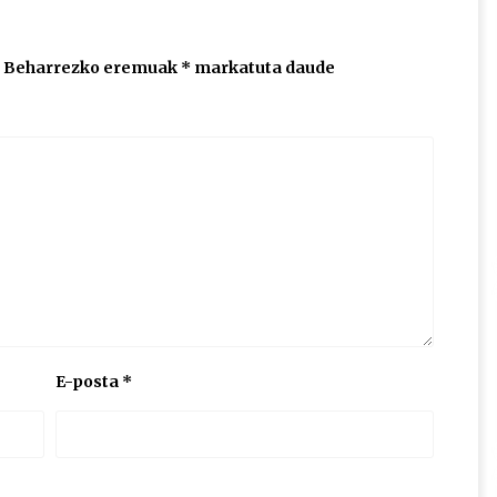
Beharrezko eremuak
*
markatuta daude
E-posta
*