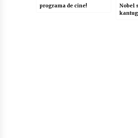
programa de cine!
Nobel s
kantug
iritzia