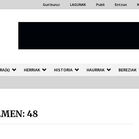
Guri buruz
LAGUNAK
Publi
Entzun
RA(k)
HERRIAK
HISTORIA
HAURRAK
BEREZIAK
“Hiztegi bat” Gorka Urbizuk
idatzitako letren hiztegia
EMEN: 48
2026/07/23
Auzoportala : 1×04 Auzofoniak