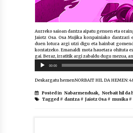
Aurreko saioan dantza aipatu genuen eta oraing
Jaiotz Osa. Osa Mujika konpainiako dantzari e
duen lotura argi utzi digu eta hainbat gomend
kontatzeko. Emanaldi mota hauetara ohituta ez
gai. Beraz, irratitik argi zabaldu dugu mezua, a
Soinu
00:00
erreproduzigailua
Deskargatu hemenNORBAIT HIL DA HEMEN: 48
Posted in
Nabarmenduak
,
Norbait hil d
Tagged #
dantza
#
Jaiotz Osa
#
musika
#