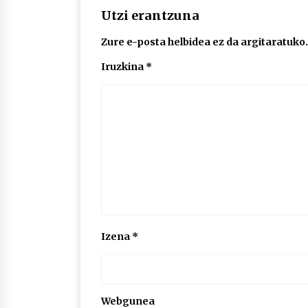
Utzi erantzuna
Zure e-posta helbidea ez da argitaratuko.
Iruzkina
*
Izena
*
Webgunea