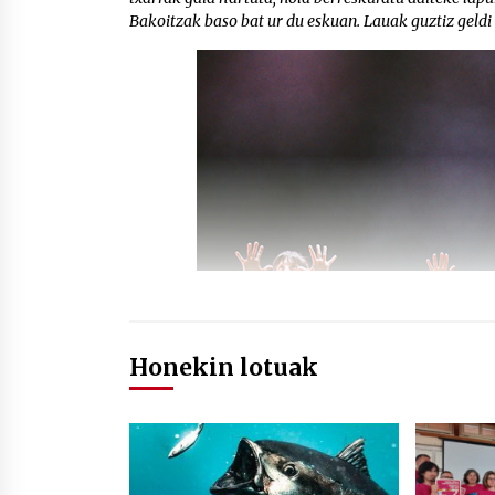
Bakoitzak baso bat ur du eskuan. Lauak guztiz geldi 
Honekin lotuak