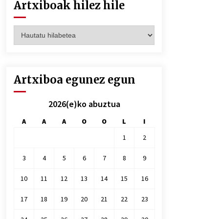
Artxiboak hilez hile
Artxiboak
hilez
hile
Artxiboa egunez egun
2026(e)ko abuztua
A
A
A
O
O
L
I
1
2
3
4
5
6
7
8
9
10
11
12
13
14
15
16
17
18
19
20
21
22
23