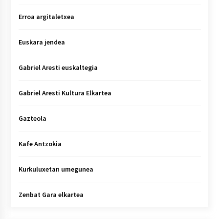
Erroa argitaletxea
Euskara jendea
Gabriel Aresti euskaltegia
Gabriel Aresti Kultura Elkartea
Gazteola
Kafe Antzokia
Kurkuluxetan umegunea
Zenbat Gara elkartea