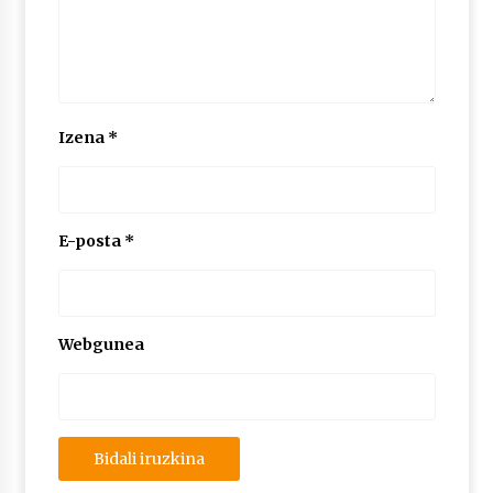
Izena
*
E-posta
*
Webgunea