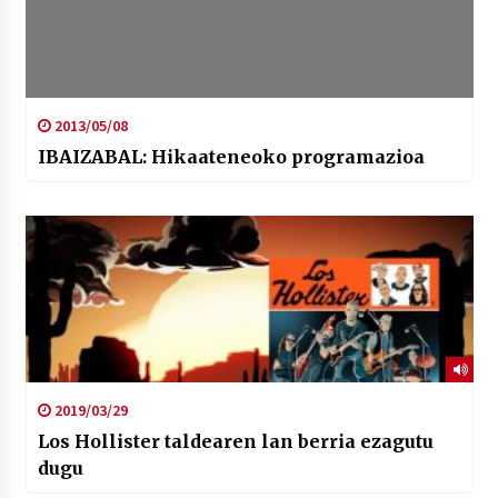
2013/05/08
IBAIZABAL: Hikaateneoko programazioa
2019/03/29
Los Hollister taldearen lan berria ezagutu
dugu