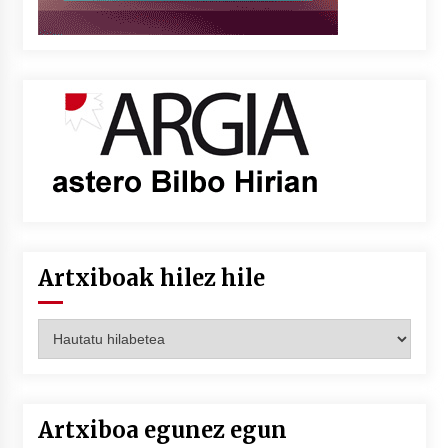
Artxiboak hilez hile
Artxiboak
hilez
hile
Artxiboa egunez egun