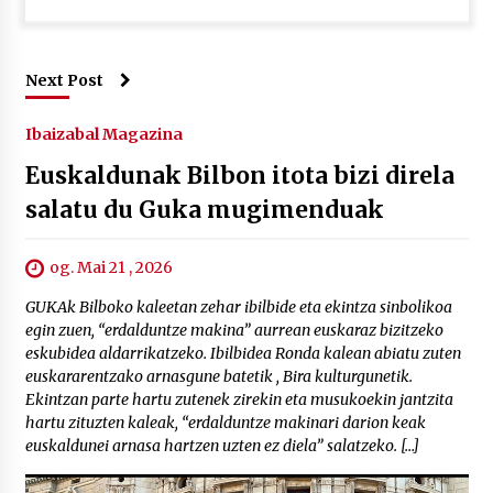
Next Post
Ibaizabal Magazina
Euskaldunak Bilbon itota bizi direla
salatu du Guka mugimenduak
og. Mai 21 , 2026
GUKAk Bilboko kaleetan zehar ibilbide eta ekintza sinbolikoa
egin zuen, “erdalduntze makina” aurrean euskaraz bizitzeko
eskubidea aldarrikatzeko. Ibilbidea Ronda kalean abiatu zuten
euskararentzako arnasgune batetik , Bira kulturgunetik.
Ekintzan parte hartu zutenek zirekin eta musukoekin jantzita
hartu zituzten kaleak, “erdalduntze makinari darion keak
euskaldunei arnasa hartzen uzten ez diela” salatzeko. […]