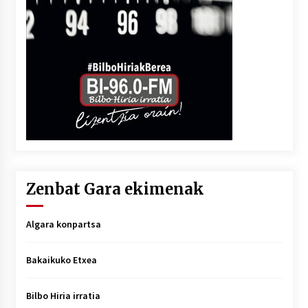
Zenbat Gara ekimenak
Algara konpartsa
Bakaikuko Etxea
Bilbo Hiria irratia