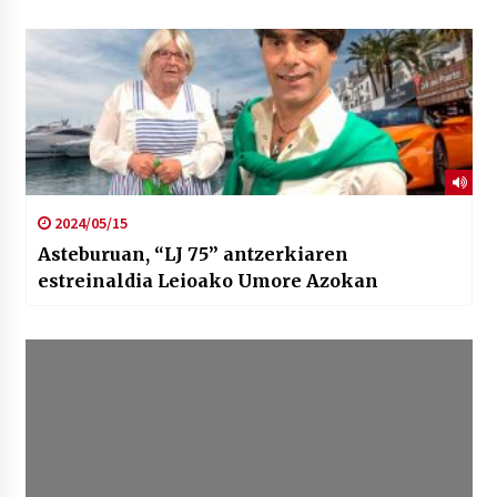
2024/05/15
Asteburuan, “LJ 75” antzerkiaren
estreinaldia Leioako Umore Azokan