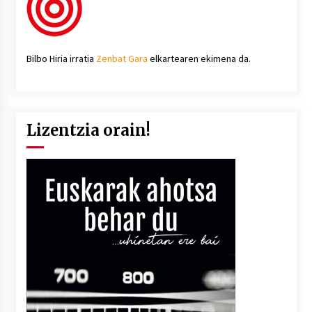
Bilbo Hiria irratia
Zenbat Gara
elkartearen ekimena da.
Lizentzia orain!