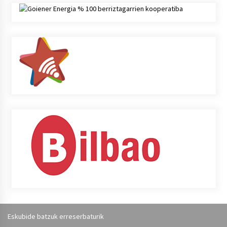
Eskubide batzuk erreserbaturik