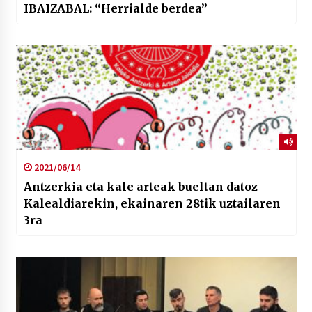
IBAIZABAL: “Herrialde berdea”
2021/06/14
Antzerkia eta kale arteak bueltan datoz
Kalealdiarekin, ekainaren 28tik uztailaren
3ra