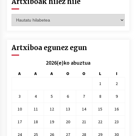
Artxiboak hilez hile
Artxiboak
hilez
hile
Artxiboa egunez egun
2026(e)ko abuztua
A
A
A
O
O
L
I
1
2
3
4
5
6
7
8
9
10
11
12
13
14
15
16
17
18
19
20
21
22
23
24
25
26
27
28
29
30