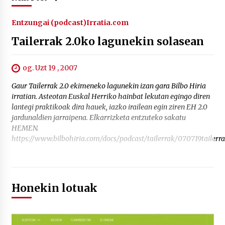
Entzungai (podcast)
Irratia.com
Tailerrak 2.0ko lagunekin solasean
og. Uzt 19 , 2007
Gaur Tailerrak 2.0 ekimeneko lagunekin izan gara Bilbo Hiria
irratian. Asteotan Euskal Herriko hainbat lekutan egingo diren
lantegi praktikoak dira hauek, iazko irailean egin ziren EH 2.0
jardunaldien jarraipena. Elkarrizketa entzuteko sakatu
HEMEN.
https://www.bilbohiria.com/docs/podcast/tailerrak/070719tailerr
Honekin lotuak