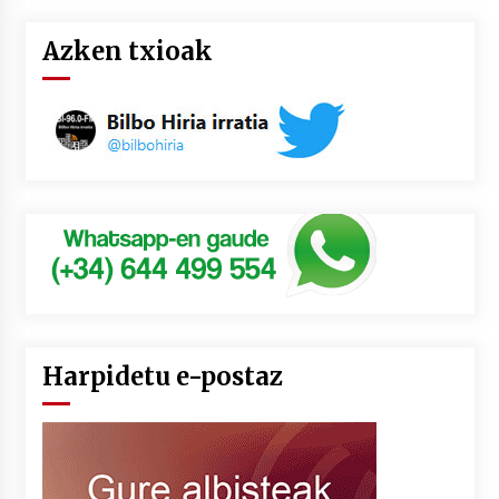
Azken txioak
Harpidetu e-postaz