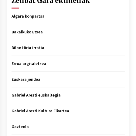
Zenbat Gara ekimenak
Algara konpartsa
Bakaikuko Etxea
Bilbo Hiria irratia
Erroa argitaletxea
Euskara jendea
Gabriel Aresti euskaltegia
Gabriel Aresti Kultura Elkartea
Gazteola