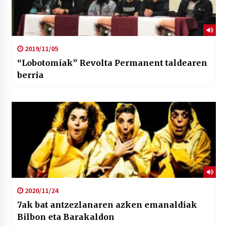
2019/11/05
“Lobotomiak” Revolta Permanent taldearen
berria
2020/11/24
7ak bat antzezlanaren azken emanaldiak
Bilbon eta Barakaldon