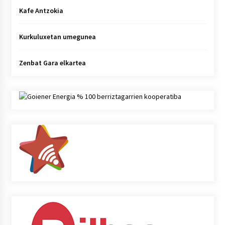
Kafe Antzokia
Kurkuluxetan umegunea
Zenbat Gara elkartea