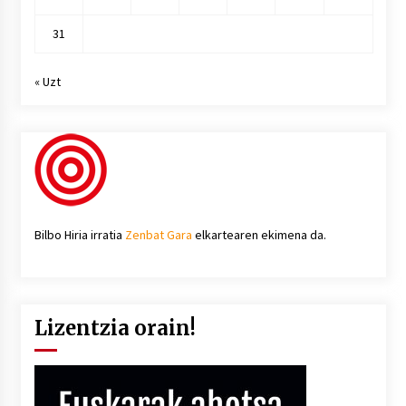
31
« Uzt
Bilbo Hiria irratia
Zenbat Gara
elkartearen ekimena da.
Lizentzia orain!