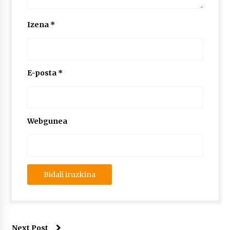
2026/07/03
Izena
*
MUSIBLA #297: Bide, Boards Of Canada, Somak,
Tiga, Twisted Teens, Underscores, Habia
2026/07/02
E-posta
*
Webgunea
Next Post