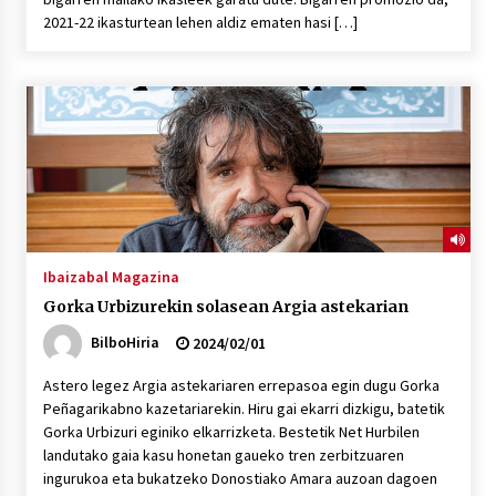
2021-22 ikasturtean lehen aldiz ematen hasi […]
Ibaizabal Magazina
Gorka Urbizurekin solasean Argia astekarian
BilboHiria
2024/02/01
Astero legez Argia astekariaren errepasoa egin dugu Gorka
Peñagarikabno kazetariarekin. Hiru gai ekarri dizkigu, batetik
Gorka Urbizuri eginiko elkarrizketa. Bestetik Net Hurbilen
landutako gaia kasu honetan gaueko tren zerbitzuaren
ingurukoa eta bukatzeko Donostiako Amara auzoan dagoen