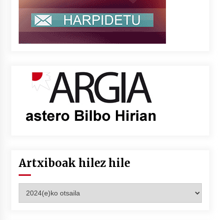
Artxiboak hilez hile
Artxiboak
hilez
hile