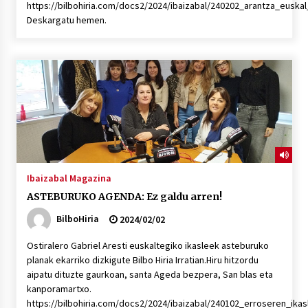
https://bilbohiria.com/docs2/2024/ibaizabal/240202_arantza_euska
Deskargatu hemen.
POTTO: San Pedro jaietako bertso-saioa
2026/07/09
Larunbatean Plentziako Itsas Martxa ospatuko
da
2026/07/07
LIBURUEN ERREPUBLIKA TXIKIA: Hiragana akats
isil batekin dator beti
Ibaizabal Magazina
2026/07/07
ASTEBURUKO AGENDA: Ez galdu arren!
BilboHiria
2024/02/02
Auritz Iñurrietaren margoak ikusgai
Uribitarte40 aretoan
Ostiralero Gabriel Aresti euskaltegiko ikasleek asteburuko
2026/07/03
planak ekarriko dizkigute Bilbo Hiria Irratian.Hiru hitzordu
aipatu dituzte gaurkoan, santa Ageda bezpera, San blas eta
SOINUGELA: Paul McCartney eta Ringo Starr-en
kanporamartxo.
lan berriak
https://bilbohiria.com/docs2/2024/ibaizabal/240102_erroseren_ik