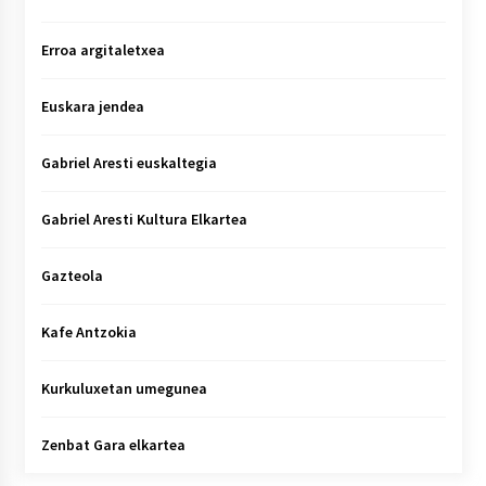
Erroa argitaletxea
Euskara jendea
Gabriel Aresti euskaltegia
Gabriel Aresti Kultura Elkartea
Gazteola
Kafe Antzokia
Kurkuluxetan umegunea
Zenbat Gara elkartea