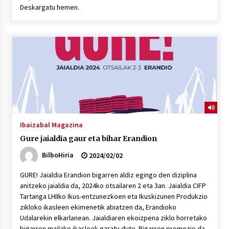
2026/07/03
Deskargatu hemen.
MUSIBLA #297: Bide, Boards Of Canada, Somak,
Tiga, Twisted Teens, Underscores, Habia
2026/07/02
Ibaizabal Magazina
Gure jaialdia gaur eta bihar Erandion
BilboHiria
2024/02/02
GURE! Jaialdia Erandion bigarren aldiz egingo den diziplina
anitzeko jaialdia da, 2024ko otsailaren 2 eta 3an. Jaialdia CIFP
Tartanga LHIIko Ikus-entzunezkoen eta Ikuskizunen Produkzio
zikloko ikasleen ekimenetik abiatzen da, Erandioko
Udalarekin elkarlanean. Jaialdiaren ekoizpena ziklo horretako
bigarren mailako ikasleek garatu dute. Bigarren promozio da,