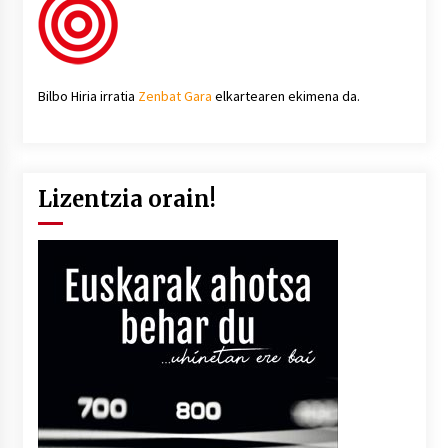
Bilbo Hiria irratia
Zenbat Gara
elkartearen ekimena da.
Lizentzia orain!