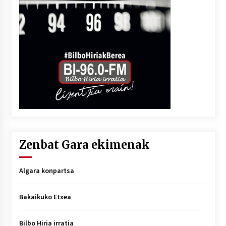
Zenbat Gara ekimenak
Algara konpartsa
Bakaikuko Etxea
Bilbo Hiria irratia