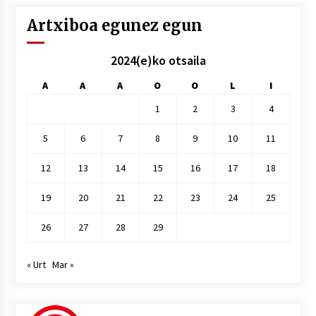
Artxiboa egunez egun
2024(e)ko otsaila
A
A
A
O
O
L
I
1
2
3
4
5
6
7
8
9
10
11
12
13
14
15
16
17
18
19
20
21
22
23
24
25
26
27
28
29
« Urt
Mar »