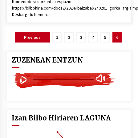
Kontenedora sorkuntza espazioa.
https://bilbohiria.com/docs2/2024/ibaizabal/240201_gorka_argia.m
Deskargatu hemen.
Posts
Previous
1
2
3
4
5
6
pagination
ZUZENEAN ENTZUN
Izan Bilbo Hiriaren LAGUNA