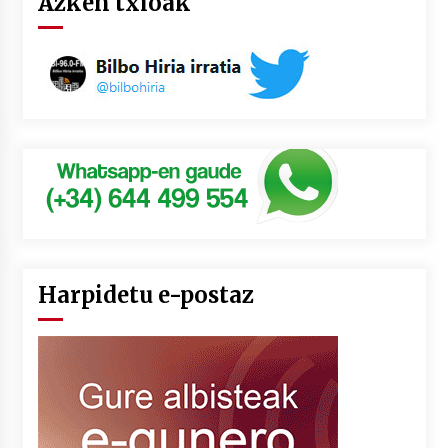
Azken txioak
Harpidetu e-postaz