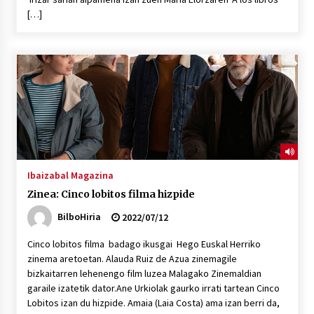
[…]
Ibaizabal Magazina
Zinea: Cinco lobitos filma hizpide
BilboHiria
2022/07/12
Cinco lobitos filma badago ikusgai Hego Euskal Herriko
zinema aretoetan. Alauda Ruiz de Azua zinemagile
bizkaitarren lehenengo film luzea Malagako Zinemaldian
garaile izatetik dator.Ane Urkiolak gaurko irrati tartean Cinco
Lobitos izan du hizpide. Amaia (Laia Costa) ama izan berri da,