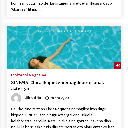
hori izan dugu hizpide. Egun zinema aretoetan ikusgai dago
‘Alcarrás’ filma. […]
Ibaizabal Magazina
ZINEMA: Clara Roquet zinemagilearen lanak
aztergai
BilboHiria
2022/04/28
Gaurko zine tartean Clara Roquet zinemagilea izan dugu
hizpide. Hiru lan izan ditugu aztergai Ane Urkiola
kolaboratzailearekin. Kataluniako zine gaztea. Azkenaldian
pelikula berri asko egin dituzte bertan eta olatu antzeko bat