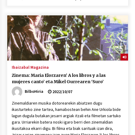
2026/07/03
MUSIBLA #297: Bide, Boards Of Canada, Somak,
Tiga, Twisted Teens, Underscores, Habia
2026/07/02
Ibaizabal Magazina
Zinema: Maria Elorzaren’ A los libros y a las
mujeres canto’ eta Mikel Gurrearen ‘Suro’
BilboHiria
2022/10/07
Zinemaldiaren musika dotorearekin abiatzen dugu
ikasturteko zine tartea, hamabostean behin Ane Urkiola bide
lagun dugula butakan jesarri argiak itzali eta filmetan sartuko
gara. Urriarekin batera noski igaro berri den zinemaldian
ikusitakoa ekarri digu. Bi filma eta biak sarituak izan dira,
Irizar sarian aipamena izan zuen Maria Elorzaren ‘A los libros