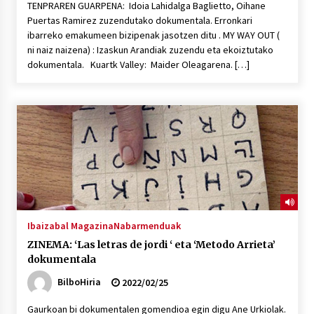
TENPRAREN GUARPENA: Idoia Lahidalga Baglietto, Oihane
Puertas Ramirez zuzendutako dokumentala. Erronkari
ibarreko emakumeen bizipenak jasotzen ditu . MY WAY OUT (
ni naiz naizena) : Izaskun Arandiak zuzendu eta ekoiztutako
dokumentala. Kuartk Valley: Maider Oleagarena. […]
Ibaizabal Magazina
Nabarmenduak
ZINEMA: ‘Las letras de jordi ‘ eta ‘Metodo Arrieta’
dokumentala
BilboHiria
2022/02/25
Gaurkoan bi dokumentalen gomendioa egin digu Ane Urkiolak.