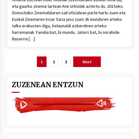
eta gaurko zinema tartean Ane Urkiolak aztertu du. 2015eko
Donostiako Zinemaldiaren sail ofizialean parte hartu zuen eta
Euskal Zinemaren Irizar Saria jaso zuen. Bi munduren arteko
talka erakusten digu, belaunaldi ezberdinen arteko
harremanak. Familia bat, bi mundu. Jatorri bat, bi norabide.
Baserria […]
Posts
1
2
3
Next
pagination
ZUZENEAN ENTZUN