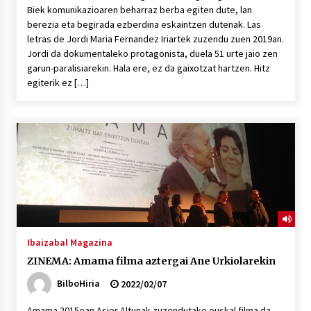
Biek komunikazioaren beharraz berba egiten dute, lan
berezia eta begirada ezberdina eskaintzen dutenak. Las
letras de Jordi Maria Fernandez Iriartek zuzendu zuen 2019an.
Jordi da dokumentaleko protagonista, duela 51 urte jaio zen
garun-paralisiarekin. Hala ere, ez da gaixotzat hartzen. Hitz
egiterik ez […]
Ibaizabal Magazina
ZINEMA: Amama filma aztergai Ane Urkiolarekin
BilboHiria
2022/02/07
Amama 2015ean Asier Altunak zuzendutako euskal filma da,