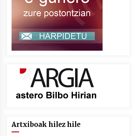
Artxiboak hilez hile