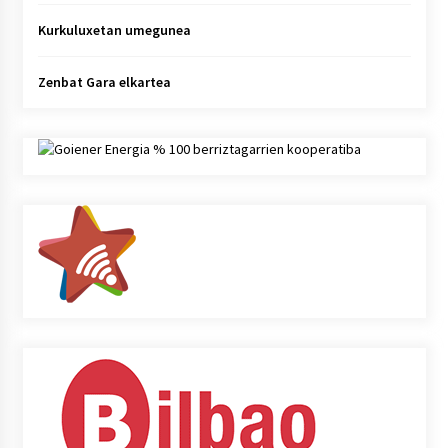
Kurkuluxetan umegunea
Zenbat Gara elkartea