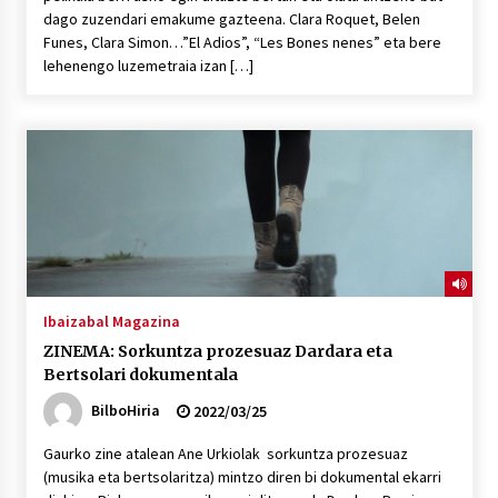
dago zuzendari emakume gazteena. Clara Roquet, Belen
Funes, Clara Simon…”El Adios”, “Les Bones nenes” eta bere
lehenengo luzemetraia izan […]
Ibaizabal Magazina
ZINEMA: Sorkuntza prozesuaz Dardara eta
Bertsolari dokumentala
BilboHiria
2022/03/25
Gaurko zine atalean Ane Urkiolak sorkuntza prozesuaz
(musika eta bertsolaritza) mintzo diren bi dokumental ekarri