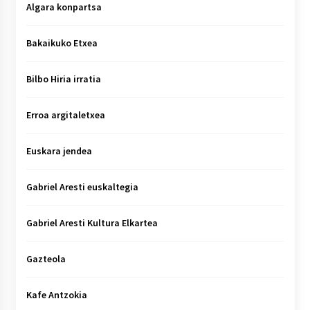
Algara konpartsa
Bakaikuko Etxea
Bilbo Hiria irratia
Erroa argitaletxea
Euskara jendea
Gabriel Aresti euskaltegia
Gabriel Aresti Kultura Elkartea
Gazteola
Kafe Antzokia