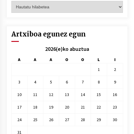
Artxiboak
hilez
hile
Artxiboa egunez egun
2026(e)ko abuztua
A
A
A
O
O
L
I
1
2
3
4
5
6
7
8
9
10
11
12
13
14
15
16
17
18
19
20
21
22
23
24
25
26
27
28
29
30
31