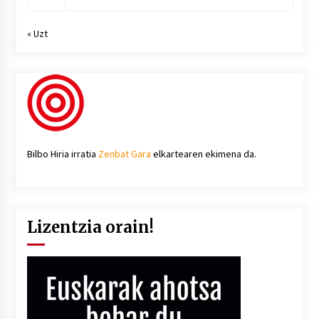
« Uzt
Bilbo Hiria irratia
Zenbat Gara
elkartearen ekimena da.
Lizentzia orain!