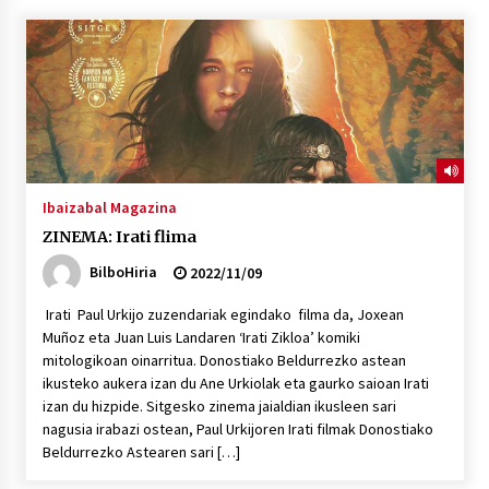
“Hiztegi bat” Gorka Urbizuk idatzitako letren
hiztegia
2026/07/23
Bakaikuko barnetegitik gazteek egindako saio
berezia
2026/07/16
Ibaizabal Magazina
ZINEMA: Irati flima
Tuba eta bonbardinoaren astea, Bilboko
Kontserbatorioan protagonista
BilboHiria
2022/11/09
2026/07/16
Irati Paul Urkijo zuzendariak egindako filma da, Joxean
Muñoz eta Juan Luis Landaren ‘Irati Zikloa’ komiki
Auzoportala : 1×04 Auzofoniak
mitologikoan oinarritua. Donostiako Beldurrezko astean
2026/07/15
ikusteko aukera izan du Ane Urkiolak eta gaurko saioan Irati
izan du hizpide. Sitgesko zinema jaialdian ikusleen sari
nagusia irabazi ostean, Paul Urkijoren Irati filmak Donostiako
Gaur abitua da Bilbao bbk live jaialdia
Beldurrezko Astearen sari […]
2026/07/09