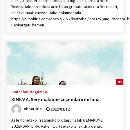
dizkigu. Biak ere sarean ikusgai ditugunak. Dardara Berri
Txarrak taldearen Ikusi arte biran grabatutakoa eta Bertsolari,
Asier Altunak zuzendutako dokumentala.
https://bilbohiria.com/docs2/2022/ibaizabal/220325_ane_dardara_b
Deskargatu hemen.
Ibaizabal Magazina
ZINEMA: Sei emakume zuzendariren lana
BilboHiria
2022/03/12
Aste honetako irratsaioko protagonistak 6 EMAKUME
ZUZENDARI DIRA: Azken 2 urteetako lanak dira denak.