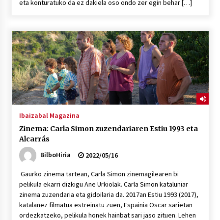
eta konturatuko da ez dakiela oso ondo zer egin behar […]
Ibaizabal Magazina
Zinema: Carla Simon zuzendariaren Estiu 1993 eta
Alcarrás
BilboHiria
2022/05/16
Gaurko zinema tartean, Carla Simon zinemagilearen bi
pelikula ekarri dizkigu Ane Urkiolak. Carla Simon kataluniar
zinema zuzendaria eta gidoilaria da. 2017an Estiu 1993 (2017),
katalanez filmatua estreinatu zuen, Espainia Oscar sarietan
ordezkatzeko, pelikula honek hainbat sari jaso zituen. Lehen