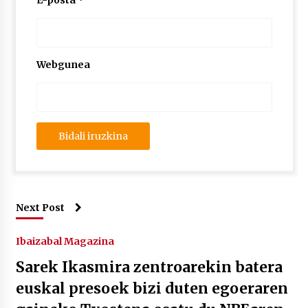
E-posta
*
Webgunea
Next Post
Ibaizabal Magazina
Sarek Ikasmira zentroarekin batera
euskal presoek bizi duten egoeraren