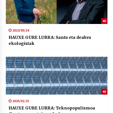
2023/05/24
HAUXE GURE LURRA: Santu eta deabru
ekologistak
2025/01/15
HAUXE GURE LURRA: Teknopopulismoa