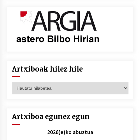
Artxiboak hilez hile
Artxiboak
hilez
hile
Artxiboa egunez egun
2026(e)ko abuztua