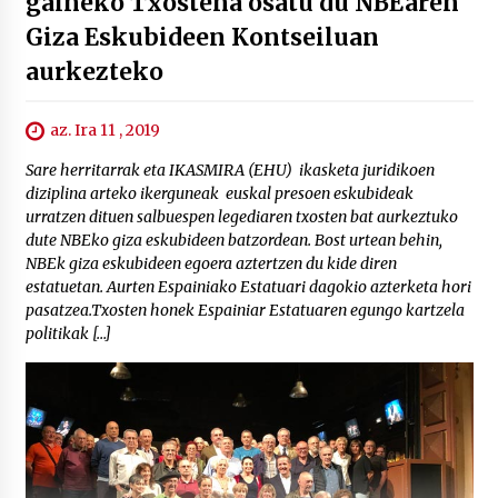
gaineko Txostena osatu du NBEaren
Giza Eskubideen Kontseiluan
aurkezteko
az. Ira 11 , 2019
Sare herritarrak eta IKASMIRA (EHU) ikasketa juridikoen
diziplina arteko ikerguneak euskal presoen eskubideak
urratzen dituen salbuespen legediaren txosten bat aurkeztuko
dute NBEko giza eskubideen batzordean. Bost urtean behin,
NBEk giza eskubideen egoera aztertzen du kide diren
estatuetan. Aurten Espainiako Estatuari dagokio azterketa hori
pasatzea.Txosten honek Espainiar Estatuaren egungo kartzela
politikak […]