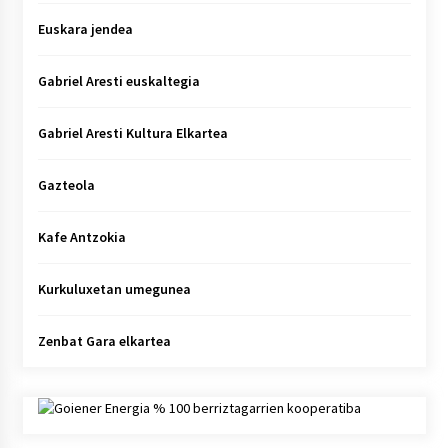
Euskara jendea
Gabriel Aresti euskaltegia
Gabriel Aresti Kultura Elkartea
Gazteola
Kafe Antzokia
Kurkuluxetan umegunea
Zenbat Gara elkartea