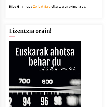
Bilbo Hiria irratia
Zenbat Gara
elkartearen ekimena da.
Lizentzia orain!