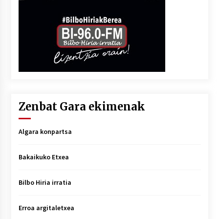
Zenbat Gara ekimenak
Algara konpartsa
Bakaikuko Etxea
Bilbo Hiria irratia
Erroa argitaletxea