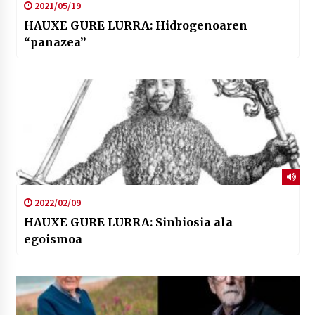
2021/05/19
HAUXE GURE LURRA: Hidrogenoaren
“panazea”
2022/02/09
HAUXE GURE LURRA: Sinbiosia ala
egoismoa