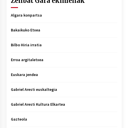
Zenbat Gara ekimenak
Algara konpartsa
Bakaikuko Etxea
Bilbo Hiria irratia
Erroa argitaletxea
Euskara jendea
Gabriel Aresti euskaltegia
Gabriel Aresti Kultura Elkartea
Gazteola