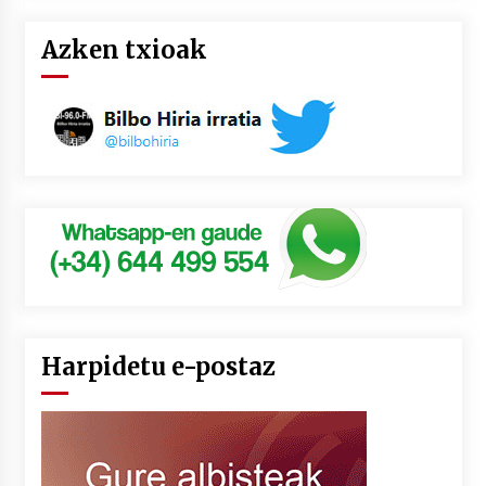
Azken txioak
Harpidetu e-postaz