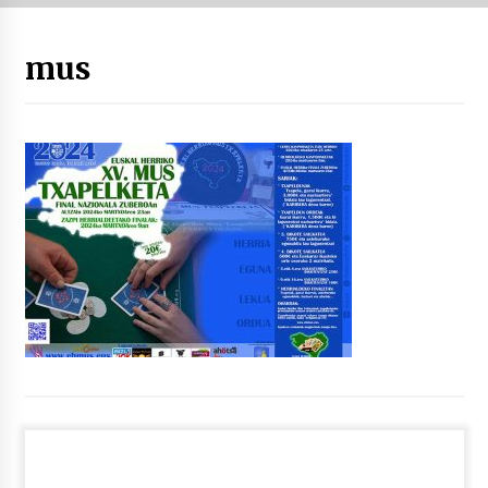
“Hiztegi bat” Gorka Urbizuk idatzitako letren
mus
hiztegia
2026/07/23
Bakaikuko barnetegitik gazteek egindako saio
berezia
2026/07/16
Tuba eta bonbardinoaren astea, Bilboko
Kontserbatorioan protagonista
2026/07/16
Auzoportala : 1×04 Auzofoniak
2026/07/15
Gaur abitua da Bilbao bbk live jaialdia
2026/07/09