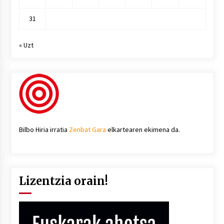
31
« Uzt
Bilbo Hiria irratia
Zenbat Gara
elkartearen ekimena da.
Lizentzia orain!