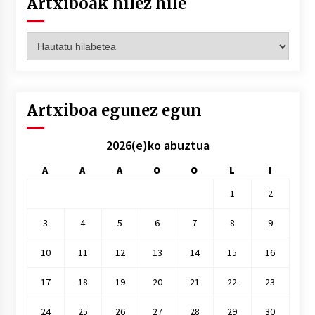
Artxiboak hilez hile
Artxiboak
hilez
hile
Artxiboa egunez egun
2026(e)ko abuztua
A
A
A
O
O
L
I
1
2
3
4
5
6
7
8
9
10
11
12
13
14
15
16
17
18
19
20
21
22
23
24
25
26
27
28
29
30