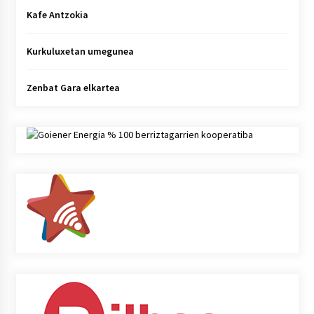
Kafe Antzokia
Kurkuluxetan umegunea
Zenbat Gara elkartea