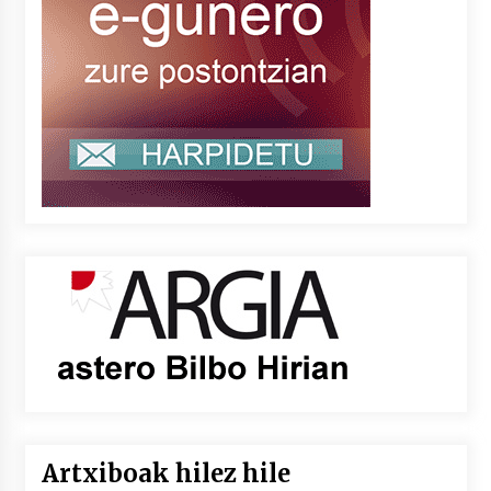
Artxiboak hilez hile