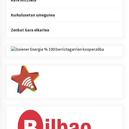
Kafe Antzokia
Kurkuluxetan umegunea
Zenbat Gara elkartea