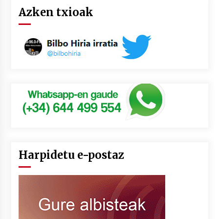
Azken txioak
Harpidetu e-postaz