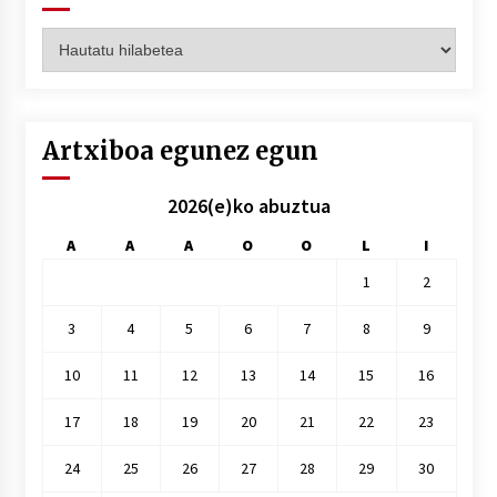
Artxiboak
hilez
hile
Artxiboa egunez egun
2026(e)ko abuztua
A
A
A
O
O
L
I
1
2
3
4
5
6
7
8
9
10
11
12
13
14
15
16
17
18
19
20
21
22
23
24
25
26
27
28
29
30