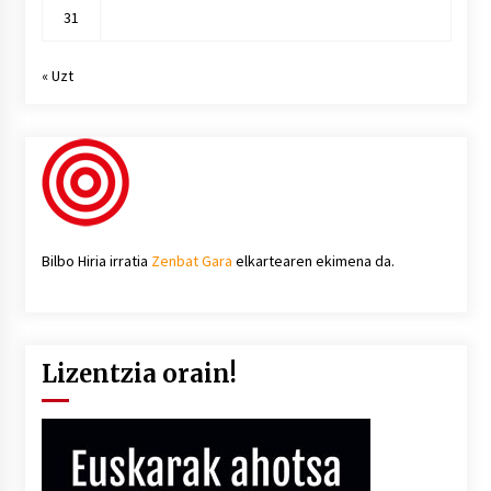
31
« Uzt
Bilbo Hiria irratia
Zenbat Gara
elkartearen ekimena da.
Lizentzia orain!