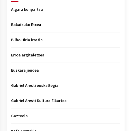
Algara konpartsa
Bakaikuko Etxea
Bilbo Hiria irratia
Erroa argitaletxea
Euskara jendea
Gabriel Aresti euskaltegia
Gabriel Aresti Kultura Elkartea
Gazteola