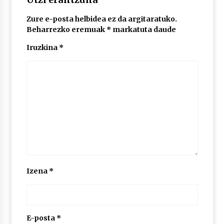
Zure e-posta helbidea ez da argitaratuko.
POTTO: San Pedro jaietako bertso-saioa
Beharrezko eremuak
*
markatuta daude
2026/07/09
Iruzkina
*
Larunbatean Plentziako Itsas Martxa ospatuko
da
2026/07/07
LIBURUEN ERREPUBLIKA TXIKIA: Hiragana akats
isil batekin dator beti
2026/07/07
Auritz Iñurrietaren margoak ikusgai
Izena
*
Uribitarte40 aretoan
2026/07/03
SOINUGELA: Paul McCartney eta Ringo Starr-en
lan berriak
E-posta
*