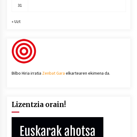
31
« Uzt
Bilbo Hiria irratia
Zenbat Gara
elkartearen ekimena da.
Lizentzia orain!