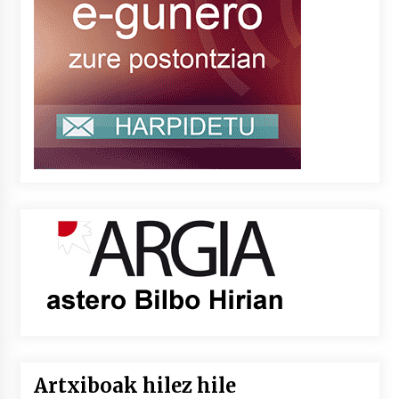
Artxiboak hilez hile