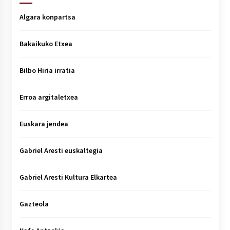
Algara konpartsa
Bakaikuko Etxea
Bilbo Hiria irratia
Erroa argitaletxea
Euskara jendea
Gabriel Aresti euskaltegia
Gabriel Aresti Kultura Elkartea
Gazteola