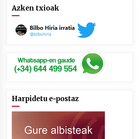
Azken txioak
Harpidetu e-postaz