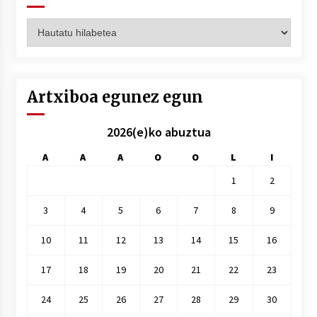
Artxiboak
hilez
hile
Artxiboa egunez egun
2026(e)ko abuztua
A
A
A
O
O
L
I
1
2
3
4
5
6
7
8
9
10
11
12
13
14
15
16
17
18
19
20
21
22
23
24
25
26
27
28
29
30