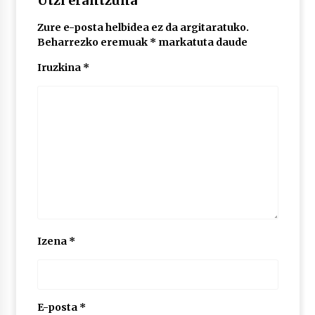
Utzi erantzuna
Zure e-posta helbidea ez da argitaratuko.
POTTO: San Pedro jaietako bertso-saioa
Beharrezko eremuak
*
markatuta daude
2026/07/09
Iruzkina
*
Larunbatean Plentziako Itsas Martxa ospatuko
da
2026/07/07
LIBURUEN ERREPUBLIKA TXIKIA: Hiragana akats
isil batekin dator beti
2026/07/07
Auritz Iñurrietaren margoak ikusgai
Izena
*
Uribitarte40 aretoan
2026/07/03
SOINUGELA: Paul McCartney eta Ringo Starr-en
lan berriak
E-posta
*