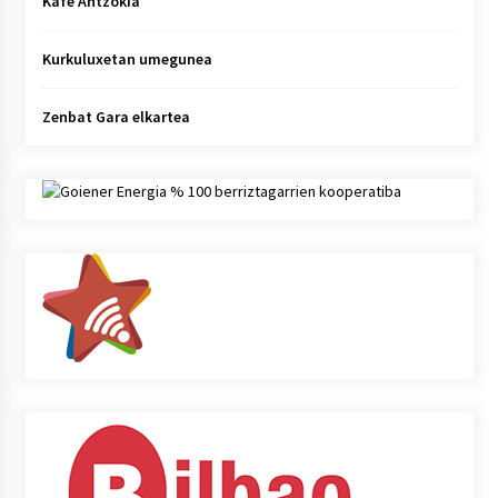
Kafe Antzokia
Kurkuluxetan umegunea
Zenbat Gara elkartea