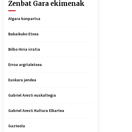
Zenbat Gara ekimenak
Algara konpartsa
Bakaikuko Etxea
Bilbo Hiria irratia
Erroa argitaletxea
Euskara jendea
Gabriel Aresti euskaltegia
Gabriel Aresti Kultura Elkartea
Gazteola