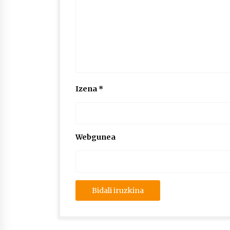
Izena
*
Webgunea