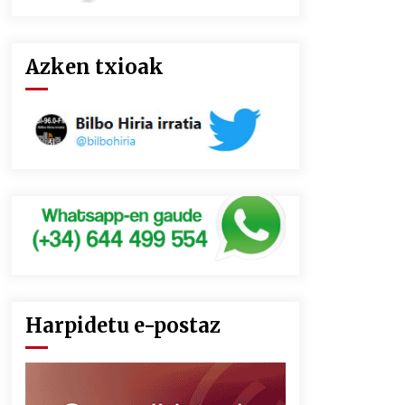
Azken txioak
Harpidetu e-postaz