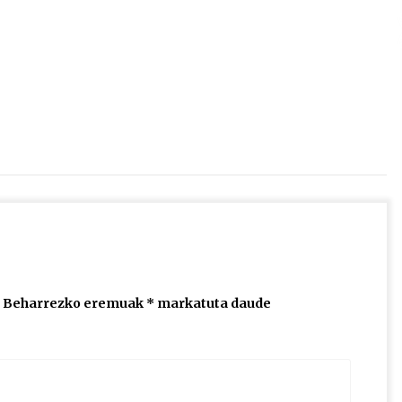
2026/07/15
Larunbatean Plentziako Itsas
Martxa ospatuko da
2026/07/07
SOINUGELA: Paul McCartney eta
Ringo Starr-en lan berriak
2026/07/03
Beharrezko eremuak
*
markatuta daude