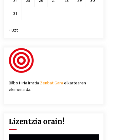
24
25
26
27
28
29
30
31
« Uzt
Bilbo Hiria irratia
Zenbat Gara
elkartearen
ekimena da.
Lizentzia orain!