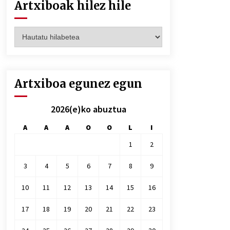
Artxiboak hilez hile
Artxiboak
hilez
hile
Artxiboa egunez egun
2026(e)ko abuztua
A
A
A
O
O
L
I
1
2
3
4
5
6
7
8
9
10
11
12
13
14
15
16
17
18
19
20
21
22
23