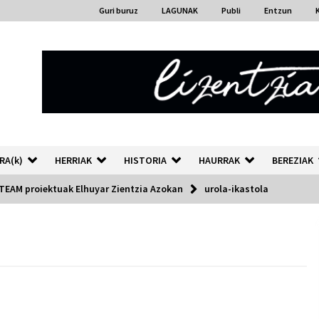
Guri buruz
LAGUNAK
Publi
Entzun
RA(k)
HERRIAK
HISTORIA
HAURRAK
BEREZIAK
STEAM proiektuak Elhuyar Zientzia Azokan
urola-ikastola
“Hiztegi bat” Gorka Urbizuk
idatzitako letren hiztegia
2026/07/23
Auzoportala : 1×04 Auzofoniak