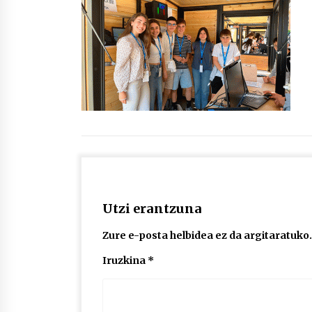
protagonista
2026/07/16
POTTO: San Pedro jaietako bertso-
saioa
2026/07/09
Auritz Iñurrietaren margoak
ikusgai Uribitarte40 aretoan
2026/07/03
Utzi erantzuna
Zure e-posta helbidea ez da argitaratuko.
Iruzkina
*