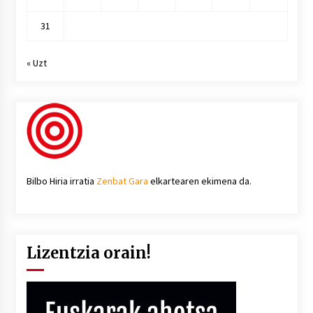
31
« Uzt
Bilbo Hiria irratia
Zenbat Gara
elkartearen ekimena da.
Lizentzia orain!