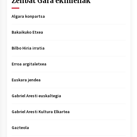
Zenbat Gara ekimenak
Algara konpartsa
Bakaikuko Etxea
Bilbo Hiria irratia
Erroa argitaletxea
Euskara jendea
Gabriel Aresti euskaltegia
Gabriel Aresti Kultura Elkartea
Gazteola