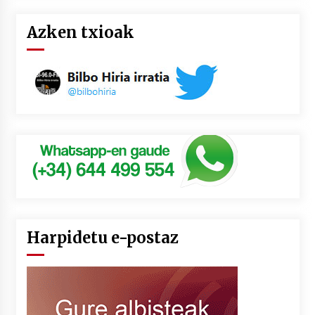
Azken txioak
Harpidetu e-postaz