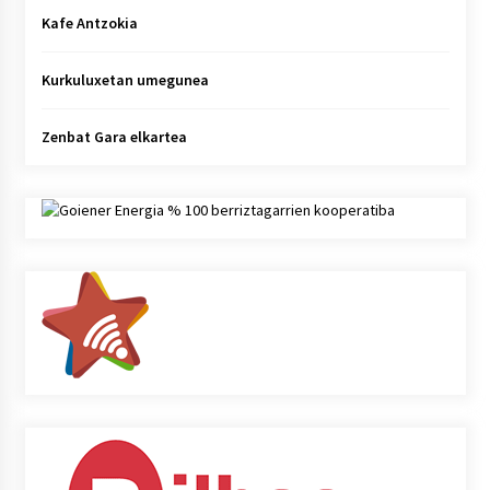
Kafe Antzokia
Kurkuluxetan umegunea
Zenbat Gara elkartea