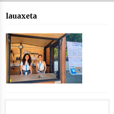
“Hiztegi bat” Gorka Urbizuk idatzitako letren
lauaxeta
hiztegia
2026/07/23
Bakaikuko barnetegitik gazteek egindako saio
berezia
2026/07/16
Tuba eta bonbardinoaren astea, Bilboko
Kontserbatorioan protagonista
2026/07/16
Auzoportala : 1×04 Auzofoniak
2026/07/15
Gaur abitua da Bilbao bbk live jaialdia
2026/07/09