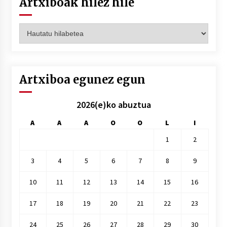
Artxiboak hilez hile
Artxiboak
hilez
hile
Artxiboa egunez egun
2026(e)ko abuztua
A
A
A
O
O
L
I
1
2
3
4
5
6
7
8
9
10
11
12
13
14
15
16
17
18
19
20
21
22
23
24
25
26
27
28
29
30