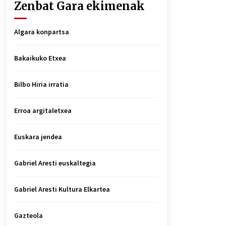
Zenbat Gara ekimenak
Algara konpartsa
Bakaikuko Etxea
Bilbo Hiria irratia
Erroa argitaletxea
Euskara jendea
Gabriel Aresti euskaltegia
Gabriel Aresti Kultura Elkartea
Gazteola