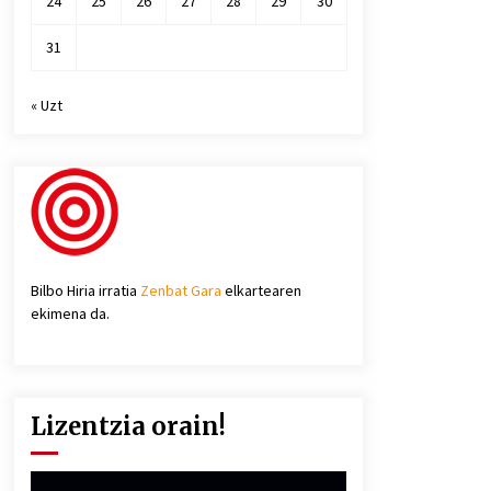
24
25
26
27
28
29
30
31
« Uzt
Bilbo Hiria irratia
Zenbat Gara
elkartearen
ekimena da.
Lizentzia orain!