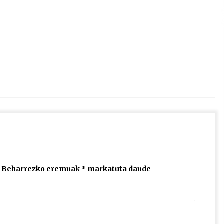
2026/07/15
Larunbatean Plentziako Itsas
Martxa ospatuko da
2026/07/07
SOINUGELA: Paul McCartney eta
Ringo Starr-en lan berriak
2026/07/03
Beharrezko eremuak
*
markatuta daude