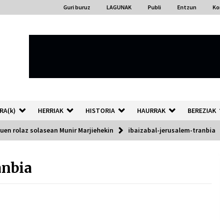
Guri buruz
LAGUNAK
Publi
Entzun
Ko
RA(k)
HERRIAK
HISTORIA
HAURRAK
BEREZIAK
uen rolaz solasean Munir Marjiehekin
ibaizabal-jerusalem-tranbia
anbia
“Hiztegi bat” Gorka Urbizuk
idatzitako letren hiztegia
2026/07/23
Auzoportala : 1×04 Auzofoniak