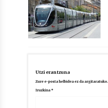
protagonista
2026/07/16
POTTO: San Pedro jaietako bertso-
saioa
2026/07/09
Auritz Iñurrietaren margoak
ikusgai Uribitarte40 aretoan
2026/07/03
Utzi erantzuna
Zure e-posta helbidea ez da argitaratuko.
Iruzkina
*