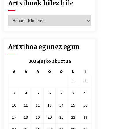
Artxiboak hilez hile
Artxiboak
hilez
hile
Artxiboa egunez egun
2026(e)ko abuztua
A
A
A
O
O
L
I
1
2
3
4
5
6
7
8
9
10
11
12
13
14
15
16
17
18
19
20
21
22
23