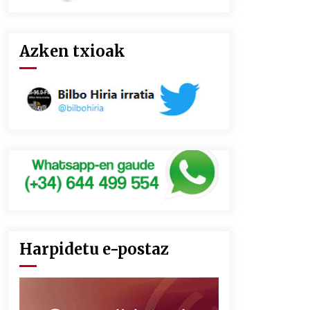
Azken txioak
Harpidetu e-postaz