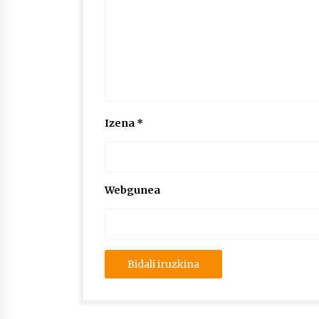
Izena
*
Webgunea