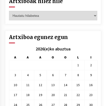
Artxiboak hilez hile
Artxiboak
hilez
hile
Artxiboa egunez egun
2026(e)ko abuztua
A
A
A
O
O
L
I
1
2
3
4
5
6
7
8
9
10
11
12
13
14
15
16
17
18
19
20
21
22
23
24
25
26
27
28
29
30