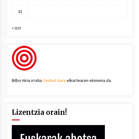
31
« Uzt
Bilbo Hiria irratia
Zenbat Gara
elkartearen ekimena da.
Lizentzia orain!