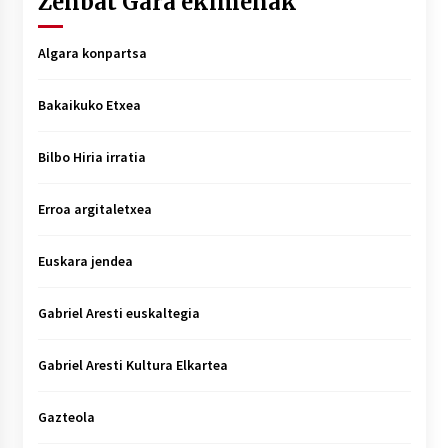
Zenbat Gara ekimenak
Algara konpartsa
Bakaikuko Etxea
Bilbo Hiria irratia
Erroa argitaletxea
Euskara jendea
Gabriel Aresti euskaltegia
Gabriel Aresti Kultura Elkartea
Gazteola