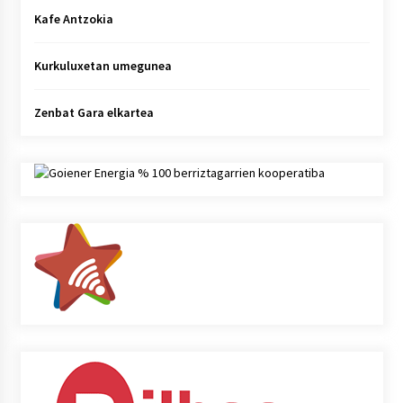
Kafe Antzokia
Kurkuluxetan umegunea
Zenbat Gara elkartea