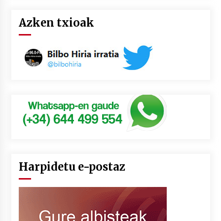
Azken txioak
Harpidetu e-postaz