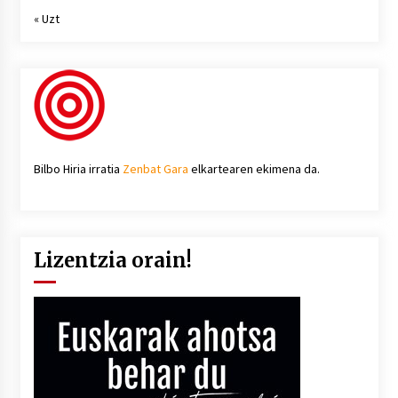
« Uzt
Bilbo Hiria irratia
Zenbat Gara
elkartearen ekimena da.
Lizentzia orain!