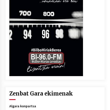
Zenbat Gara ekimenak
Algara konpartsa