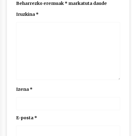
Beharrezko eremuak
*
markatuta daude
Iruzkina
*
POTTO: San Pedro jaietako bertso-saioa
2026/07/09
Larunbatean Plentziako Itsas Martxa ospatuko
da
2026/07/07
LIBURUEN ERREPUBLIKA TXIKIA: Hiragana akats
isil batekin dator beti
2026/07/07
Izena
*
Auritz Iñurrietaren margoak ikusgai
Uribitarte40 aretoan
2026/07/03
E-posta
*
SOINUGELA: Paul McCartney eta Ringo Starr-en
lan berriak