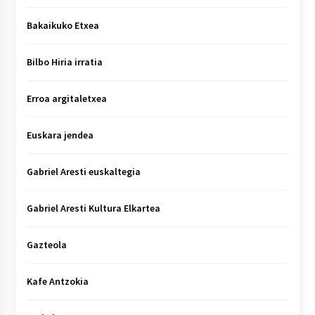
Bakaikuko Etxea
Bilbo Hiria irratia
Erroa argitaletxea
Euskara jendea
Gabriel Aresti euskaltegia
Gabriel Aresti Kultura Elkartea
Gazteola
Kafe Antzokia