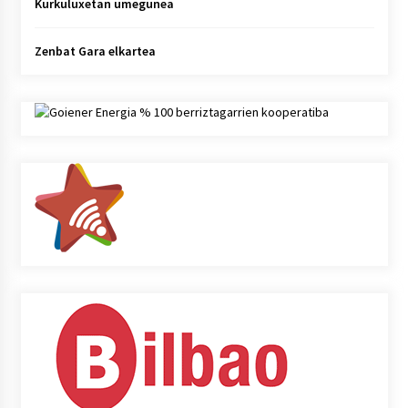
Kurkuluxetan umegunea
Zenbat Gara elkartea