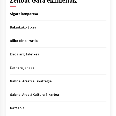
Zenbat Gara ekimenak
Algara konpartsa
Bakaikuko Etxea
Bilbo Hiria irratia
Erroa argitaletxea
Euskara jendea
Gabriel Aresti euskaltegia
Gabriel Aresti Kultura Elkartea
Gazteola