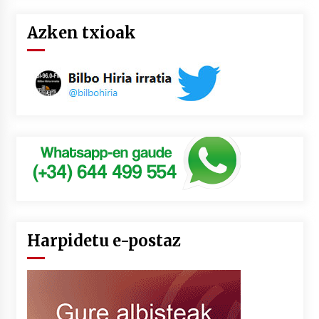
Azken txioak
Harpidetu e-postaz