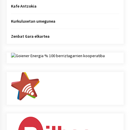
Kafe Antzokia
Kurkuluxetan umegunea
Zenbat Gara elkartea