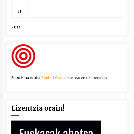
31
« Uzt
Bilbo Hiria irratia
Zenbat Gara
elkartearen ekimena da.
Lizentzia orain!