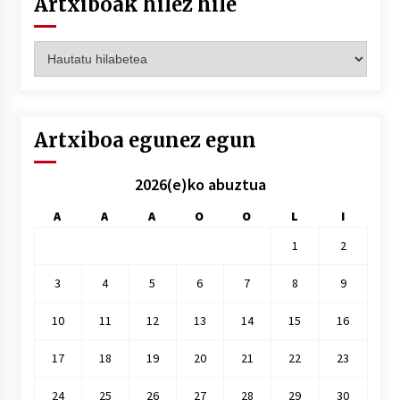
Artxiboak hilez hile
Artxiboak
hilez
hile
Artxiboa egunez egun
2026(e)ko abuztua
A
A
A
O
O
L
I
1
2
3
4
5
6
7
8
9
10
11
12
13
14
15
16
17
18
19
20
21
22
23
24
25
26
27
28
29
30