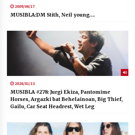
2009/06/17
MUSIBLA:DM Stith, Neil young….
2026/01/13
MUSIBLA #278: Jurgi Ekiza, Pantomime
Horses, Argazki bat Behelainoan, Big Thief,
Gailu, Car Seat Headrest, Wet Leg