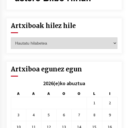
Artxiboak hilez hile
Artxiboak
hilez
hile
Artxiboa egunez egun
2026(e)ko abuztua
A
A
A
O
O
L
I
1
2
3
4
5
6
7
8
9
10
11
12
13
14
15
16