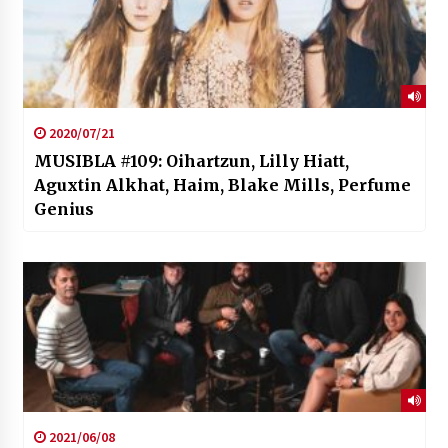
2020/07/21
MUSIBLA #109: Oihartzun, Lilly Hiatt,
Aguxtin Alkhat, Haim, Blake Mills, Perfume
Genius
2021/06/08