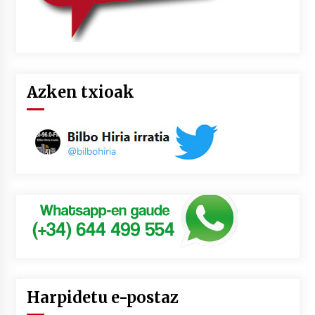
Azken txioak
Harpidetu e-postaz