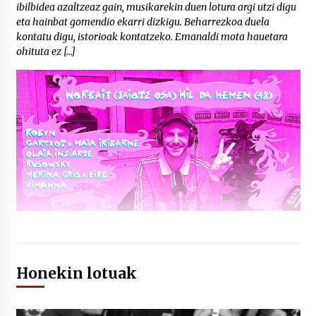
ibilbidea azaltzeaz gain, musikarekin duen lotura argi utzi digu
eta hainbat gomendio ekarri dizkigu. Beharrezkoa duela
kontatu digu, istorioak kontatzeko. Emanaldi mota hauetara
ohituta ez […]
Honekin lotuak