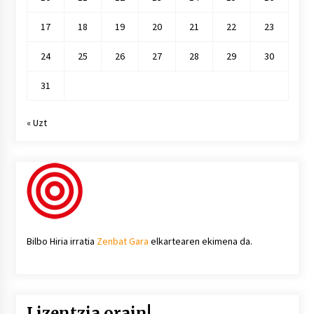
17
18
19
20
21
22
23
24
25
26
27
28
29
30
31
« Uzt
Bilbo Hiria irratia
Zenbat Gara
elkartearen ekimena da.
Lizentzia orain!