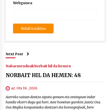
Webgunea
Next Post
Nabarmenduak
Norbait hil da hemen
NORBAIT HIL DA HEMEN: 48
az. Ots 18 , 2026
Aurreko saioan dantza aipatu genuen eta oraingoan indar
handiz ekarri dugu gai hori. Aste honetan gurekin: Jaiotz Osa.
Osa Mujika konpainiako dantzari eta koreografoak, bere