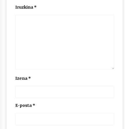
Iruzkina
*
Izena
*
E-posta
*