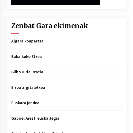
Zenbat Gara ekimenak
Algara konpartsa
Bakaikuko Etxea
Bilbo Hiria irratia
Erroa argitaletxea
Euskara jendea
Gabriel Aresti euskaltegia