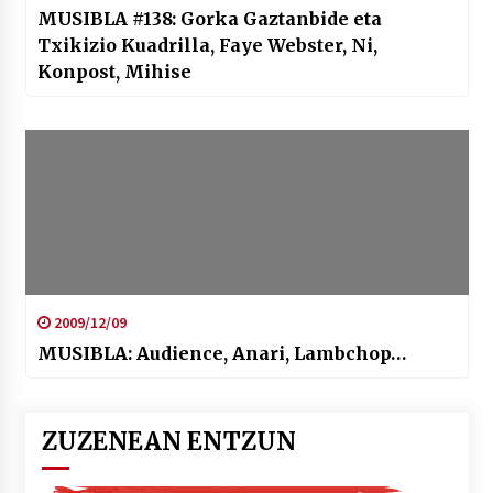
MUSIBLA #138: Gorka Gaztanbide eta
Txikizio Kuadrilla, Faye Webster, Ni,
Konpost, Mihise
2009/12/09
MUSIBLA: Audience, Anari, Lambchop…
ZUZENEAN ENTZUN