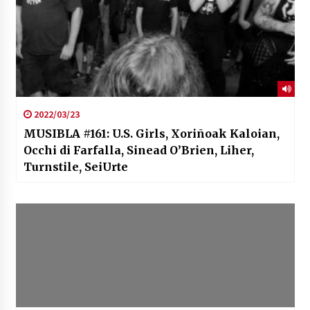
2022/03/23
MUSIBLA #161: U.S. Girls, Xoriñoak Kaloian,
Occhi di Farfalla, Sinead O’Brien, Liher,
Turnstile, SeiUrte