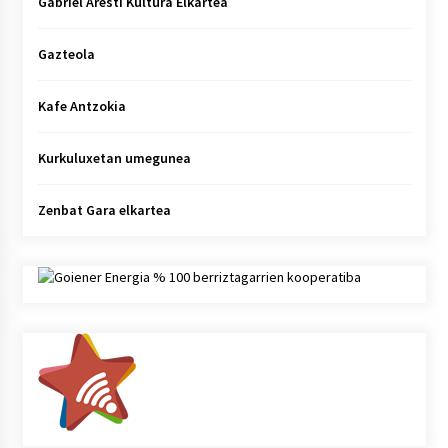
Gabriel Aresti Kultura Elkartea
Gazteola
Kafe Antzokia
Kurkuluxetan umegunea
Zenbat Gara elkartea