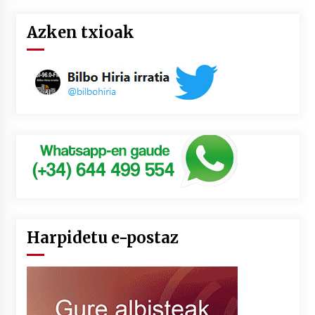
Azken txioak
Harpidetu e-postaz