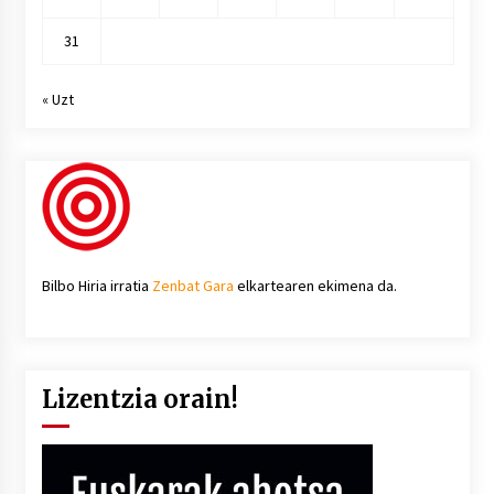
31
« Uzt
Bilbo Hiria irratia
Zenbat Gara
elkartearen ekimena da.
Lizentzia orain!