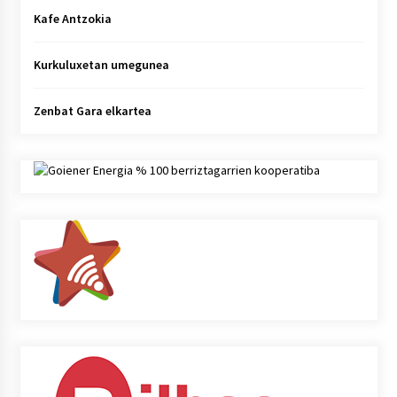
Kafe Antzokia
Kurkuluxetan umegunea
Zenbat Gara elkartea