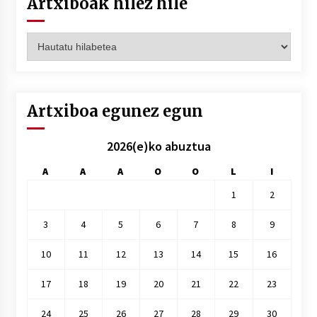
Artxiboak hilez hile
Artxiboak
hilez
hile
Artxiboa egunez egun
2026(e)ko abuztua
A
A
A
O
O
L
I
1
2
3
4
5
6
7
8
9
10
11
12
13
14
15
16
17
18
19
20
21
22
23
24
25
26
27
28
29
30