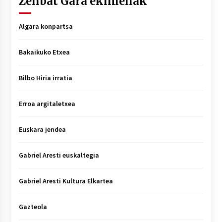
Zenbat Gara ekimenak
Algara konpartsa
Bakaikuko Etxea
Bilbo Hiria irratia
Erroa argitaletxea
Euskara jendea
Gabriel Aresti euskaltegia
Gabriel Aresti Kultura Elkartea
Gazteola