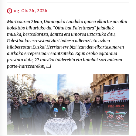
og. Ots 26 , 2026
Martxoaren 21ean, Durangoko Landako gunea elkartasun oihu
kolektibo bihurtuko da. “Oihu bat Palestinara” jaialdiak
musika, bertsolaritza, dantza eta umorea uztartuko ditu,
Palestinako erresistentziari babesa adierazi eta azken
hilabeteotan Euskal Herrian ere bizi izan den elkartasunaren
aurkako errepresioari erantzuteko. Egun osoko egitaraua
prestatu dute, 27 musika talderekin eta hainbat sortzaileren
parte-hartzearekin, […]