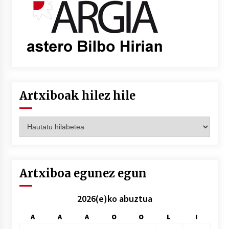
Artxiboak hilez hile
Artxiboak
hilez
hile
Artxiboa egunez egun
2026(e)ko abuztua
A
A
A
O
O
L
I