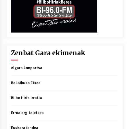
Zenbat Gara ekimenak
Algara konpartsa
Bakaikuko Etxea
Bilbo Hiria irratia
Erroa argitaletxea
Euskara jendea