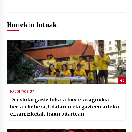
Honekin lotuak
2017/09/27
Deustuko gazte lokala husteko agindua
bertan behera, Udalaren eta gazteen arteko
elkarrizketak iraun bitartean