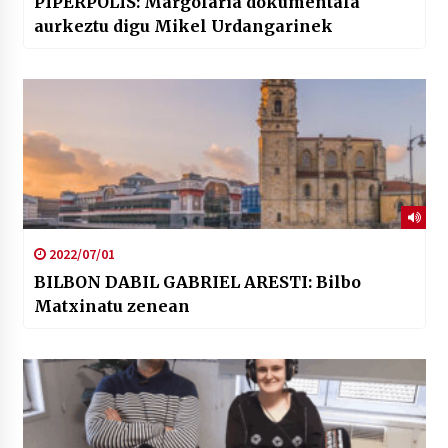
PIPERPOLIS: Margolaria dokumentala
aurkeztu digu Mikel Urdangarinek
2022/07/01
BILBON DABIL GABRIEL ARESTI: Bilbo
Matxinatu zenean