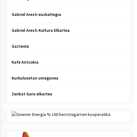
Gabriel Aresti euskaltegia
Gabriel Aresti Kultura Elkartea
Gazteola
Kafe Antzokia
Kurkuluxetan umegunea
Zenbat Gara elkartea