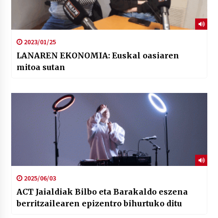
2023/01/25
LANAREN EKONOMIA: Euskal oasiaren
mitoa sutan
2025/06/03
ACT Jaialdiak Bilbo eta Barakaldo eszena
berritzailearen epizentro bihurtuko ditu