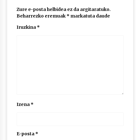
Zure e-posta helbidea ez da argitaratuko.
Beharrezko eremuak
*
markatuta daude
Iruzkina
*
Izena
*
E-posta
*