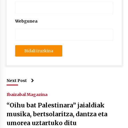
Webgunea
Next Post
Ibaizabal Magazina
“Oihu bat Palestinara” jaialdiak
musika, bertsolaritza, dantza eta
umorea uztartuko ditu