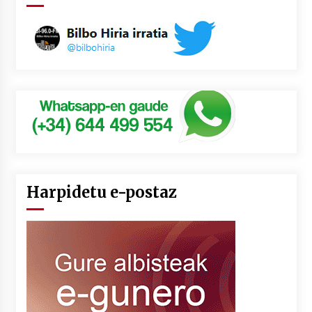
Harpidetu e-postaz