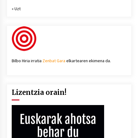
« Uzt
Bilbo Hiria irratia
Zenbat Gara
elkartearen ekimena da.
Lizentzia orain!