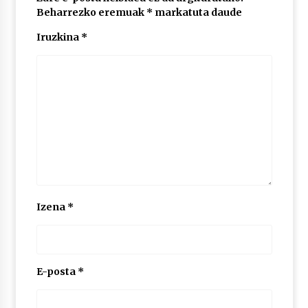
Beharrezko eremuak
*
markatuta daude
Iruzkina
*
POTTO: San Pedro jaietako bertso-saioa
2026/07/09
Larunbatean Plentziako Itsas Martxa ospatuko
da
2026/07/07
LIBURUEN ERREPUBLIKA TXIKIA: Hiragana akats
isil batekin dator beti
2026/07/07
Izena
*
Auritz Iñurrietaren margoak ikusgai
Uribitarte40 aretoan
2026/07/03
E-posta
*
SOINUGELA: Paul McCartney eta Ringo Starr-en
lan berriak