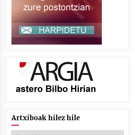
Artxiboak hilez hile
Artxiboak