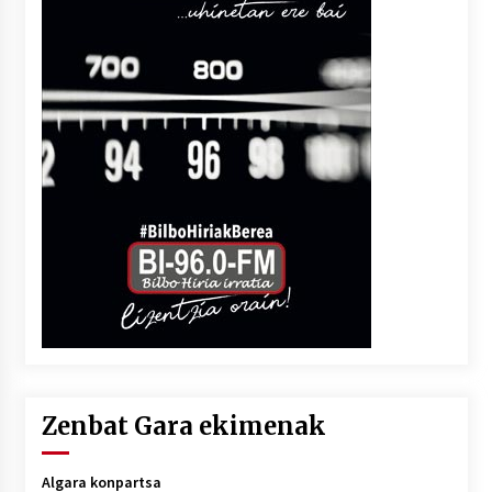
Zenbat Gara ekimenak
Algara konpartsa