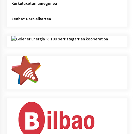
Kurkuluxetan umegunea
Zenbat Gara elkartea