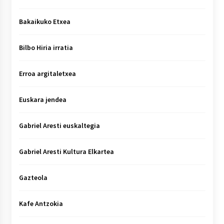
Bakaikuko Etxea
Bilbo Hiria irratia
Erroa argitaletxea
Euskara jendea
Gabriel Aresti euskaltegia
Gabriel Aresti Kultura Elkartea
Gazteola
Kafe Antzokia