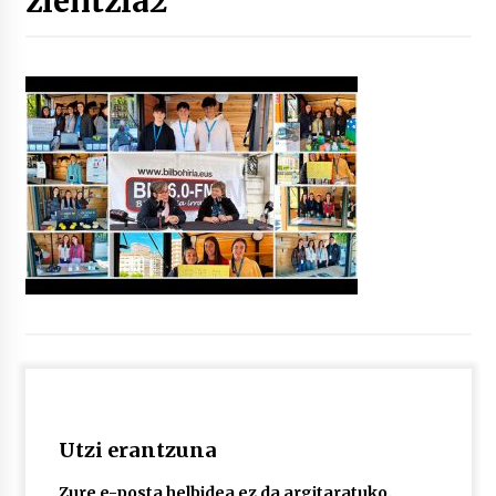
zientzia2
“Hiztegi bat” Gorka Urbizuk idatzitako letren
hiztegia
2026/07/23
Bakaikuko barnetegitik gazteek egindako saio
berezia
2026/07/16
Tuba eta bonbardinoaren astea, Bilboko
Kontserbatorioan protagonista
2026/07/16
Auzoportala : 1×04 Auzofoniak
2026/07/15
Utzi erantzuna
Gaur abitua da Bilbao bbk live jaialdia
2026/07/09
Zure e-posta helbidea ez da argitaratuko.