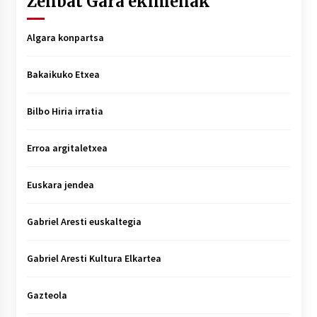
Zenbat Gara ekimenak
Algara konpartsa
Bakaikuko Etxea
Bilbo Hiria irratia
Erroa argitaletxea
Euskara jendea
Gabriel Aresti euskaltegia
Gabriel Aresti Kultura Elkartea
Gazteola