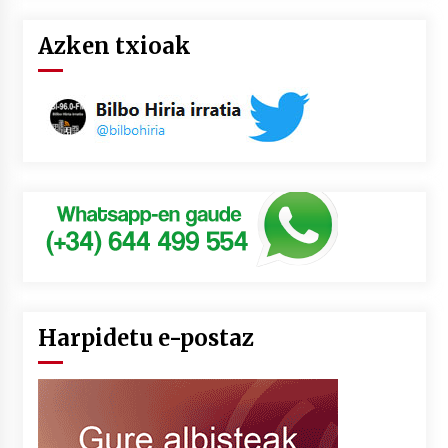
Azken txioak
Harpidetu e-postaz