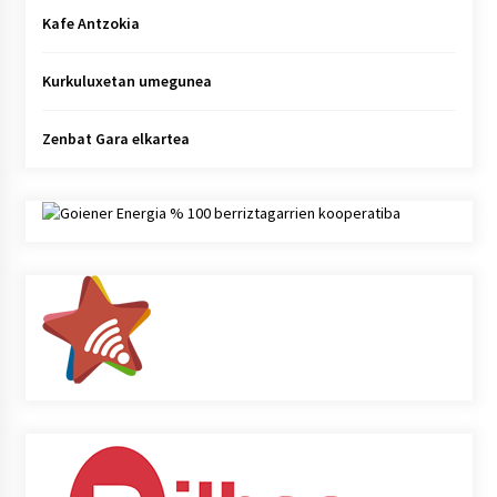
Kafe Antzokia
Kurkuluxetan umegunea
Zenbat Gara elkartea