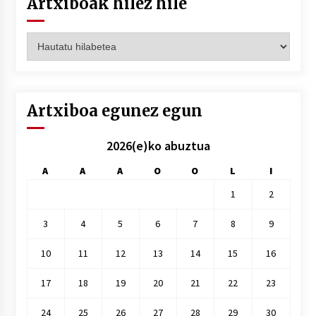
Artxiboak hilez hile
Artxiboak
hilez
hile
Artxiboa egunez egun
2026(e)ko abuztua
A
A
A
O
O
L
I
1
2
3
4
5
6
7
8
9
10
11
12
13
14
15
16
17
18
19
20
21
22
23
24
25
26
27
28
29
30