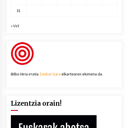
31
« Uzt
Bilbo Hiria irratia
Zenbat Gara
elkartearen ekimena da.
Lizentzia orain!