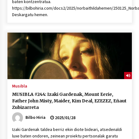
baten kontzentratua.
https://bilbohiria.com/docs2/2025/norbaithildahemen/250125_Nor
Deskargatu hemen.
Musibla
MUSIBLA #244: Izaki Gardenak, Mount Eerie,
Father John Misty, Maider, Kim Deal, EZEZEZ, Eñaut
Zubizarreta
Bilbo Hiria
2025/01/28
Izaki Gardenak taldea berriz ekin diote bideari, atsedenaldi
luxe baten ondoren, zeinean proiektu pertsonalak garatu