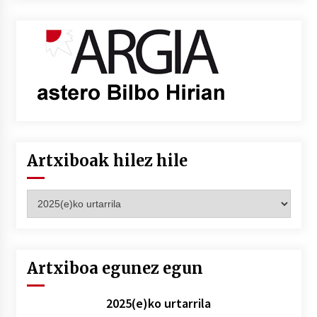
Artxiboak hilez hile
Artxiboak
hilez
hile
Artxiboa egunez egun
2025(e)ko urtarrila