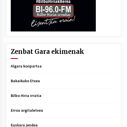
Zenbat Gara ekimenak
Algara konpartsa
Bakaikuko Etxea
Bilbo Hiria irratia
Erroa argitaletxea
Euskara jendea