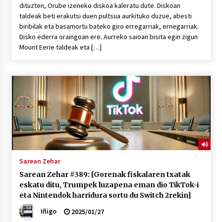
dituzten, Orube izeneko diskoa kaleratu dute. Diskoan
taldeak beti erakutsi duen pultsua aurkituko duzue, abesti
biribilak eta basamortu bateko giro erregarriak, ernegarriak.
Disko ederra oraingoan ere. Aurreko saioan bisita egin zigun
Mount Eerie taldeak eta […]
Sarean Zehar
Sarean Zehar #389: [Gorenak fiskalaren txatak
eskatu ditu, Trumpek luzapena eman dio TikTok-i
eta Nintendok harridura sortu du Switch 2rekin]
Iñigo
2025/01/27