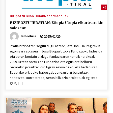
Bizipoztu Bilbo Hirian
Nabarmenduak
BIZIPOZTU IRRATIAN: Etiopia Utopia elkartearekin
solasean
BilboHiria
2025/01/25
Irratia bizipozten segitu dugu asteon, eta Josu Jauregirekin
egon gara solasean; Josu Etiopia Utopia Fundazioko kidea da
eta berak kontatu dizkigu fundazioaren nondik norakoak.
2009. urtean sortu zen Fundazioa eta egun ere helburu
berarekin jarraitzen du: Tigray eskualdeko, eta hedaduraz
Etiopiako erkideko babesgabeenean bizi-baldintzak
hobetzea. Horretarako, sentsibilizazio proiektuak egiteaz
gain, […]