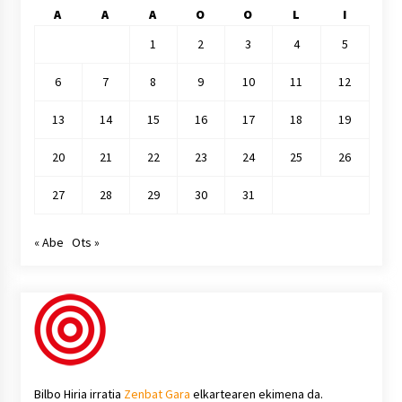
A
A
A
O
O
L
I
1
2
3
4
5
6
7
8
9
10
11
12
13
14
15
16
17
18
19
20
21
22
23
24
25
26
27
28
29
30
31
« Abe
Ots »
Bilbo Hiria irratia
Zenbat Gara
elkartearen ekimena da.