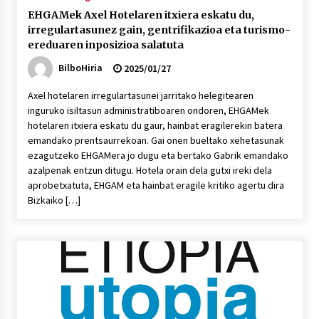
EHGAMek Axel Hotelaren itxiera eskatu du,
irregulartasunez gain, gentrifikazioa eta turismo-
ereduaren inposizioa salatuta
BilboHiria
2025/01/27
Axel hotelaren irregulartasunei jarritako helegitearen
inguruko isiltasun administratiboaren ondoren, EHGAMek
hotelaren itxiera eskatu du gaur, hainbat eragilerekin batera
emandako prentsaurrekoan. Gai onen bueltako xehetasunak
ezagutzeko EHGAMera jo dugu eta bertako Gabrik emandako
azalpenak entzun ditugu. Hotela orain dela gutxi ireki dela
aprobetxatuta, EHGAM eta hainbat eragile kritiko agertu dira
Bizkaiko […]