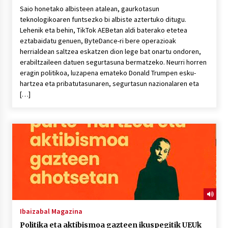
Saio honetako albisteen atalean, gaurkotasun
teknologikoaren funtsezko bi albiste aztertuko ditugu.
Lehenik eta behin, TikTok AEBetan aldi baterako etetea
eztabaidatu genuen, ByteDance-ri bere operazioak
herrialdean saltzea eskatzen dion lege bat onartu ondoren,
erabiltzaileen datuen segurtasuna bermatzeko. Neurri horren
eragin politikoa, luzapena emateko Donald Trumpen esku-
hartzea eta pribatutasunaren, segurtasun nazionalaren eta
[…]
Ibaizabal Magazina
Politika eta aktibismoa gazteen ikuspegitik UEUk