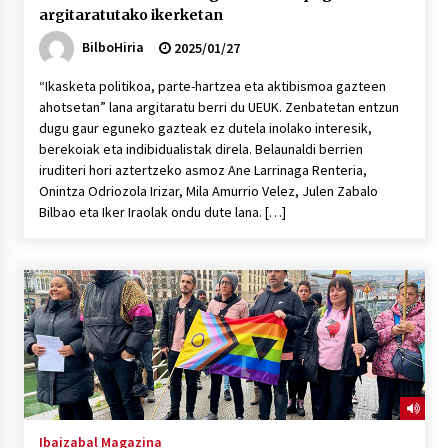
argitaratutako ikerketan
BilboHiria
2025/01/27
“Ikasketa politikoa, parte-hartzea eta aktibismoa gazteen
ahotsetan” lana argitaratu berri du UEUK. Zenbatetan entzun
dugu gaur eguneko gazteak ez dutela inolako interesik,
berekoiak eta indibidualistak direla. Belaunaldi berrien
iruditeri hori aztertzeko asmoz Ane Larrinaga Renteria,
Onintza Odriozola Irizar, Mila Amurrio Velez, Julen Zabalo
Bilbao eta Iker Iraolak ondu dute lana. […]
Ibaizabal Magazina