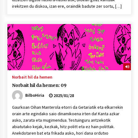
irekitzen du diskoa, izan ere, oraindik badute zer sortu, […]
Norbait hil da hemen
Norbait hil da hemen: 09
BilboHiria
2025/01/28
Gaurkoan Oihan Manterola etorri da Getariatik eta elkarrekin
orain arte egindako saio dinamikoena irten da! Kanta azkar
asko, zarata eta mugimendua. Testuinguru antzekotik
abiatutako kejak, kezkak, hitz politt eta ez hain polittak.
Anekdotaren bat eta frikada asko, hori dana ordutxo