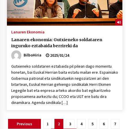
Lanaren Ekonomia
Lanaren ekonomia: Gutxieneko soldataren
inguruko eztabaida berrireki da
BilboHiria
2025/01/24
Gutxieneko soldataren eztabaida pil pilean dago momentu
honetan, bai Euskal Herrian baita estatu mailan ere. Espainiako
Gobernua patronal eta sindikatuekin negoziatzen ari den
bitartean, Euskal Herrian gehiengo sindikalak Herri Ekimen
Legegile bat eta enpresa arteko akordio bat egikaritzeko
proposamena aurkeztu du; CCOO eta UGT ere batu dira
dinamikara. Agenda sindikala […]
Posts
Previous
1
2
3
4
5
6
7