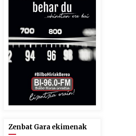
Zenbat Gara ekimenak