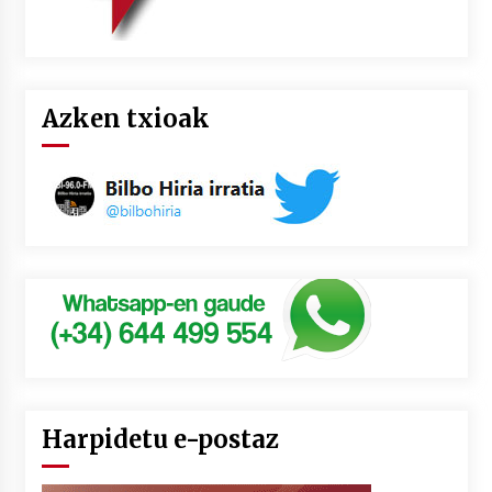
Azken txioak
Harpidetu e-postaz