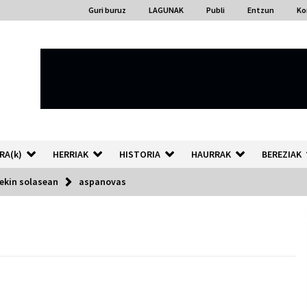
Guri buruz
LAGUNAK
Publi
Entzun
Ko
RA(k)
HERRIAK
HISTORIA
HAURRAK
BEREZIAK
ekin solasean
aspanovas
“Hiztegi bat” Gorka Urbizuk
idatzitako letren hiztegia
2026/07/23
Auzoportala : 1×04 Auzofoniak