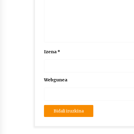
Izena
*
Webgunea