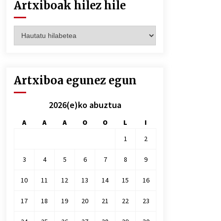
Artxiboak hilez hile
Artxiboak
hilez
hile
Artxiboa egunez egun
2026(e)ko abuztua
A
A
A
O
O
L
I
1
2
3
4
5
6
7
8
9
10
11
12
13
14
15
16
17
18
19
20
21
22
23