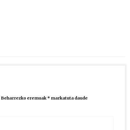
2026/07/15
Larunbatean Plentziako Itsas
Martxa ospatuko da
2026/07/07
SOINUGELA: Paul McCartney eta
Ringo Starr-en lan berriak
2026/07/03
Beharrezko eremuak
*
markatuta daude