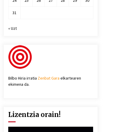
24
25
26
27
28
29
30
31
« Uzt
Bilbo Hiria irratia
Zenbat Gara
elkartearen
ekimena da.
Lizentzia orain!