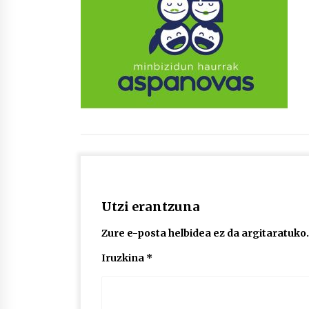
protagonista
2026/07/16
POTTO: San Pedro jaietako bertso-
saioa
2026/07/09
Auritz Iñurrietaren margoak
ikusgai Uribitarte40 aretoan
2026/07/03
Utzi erantzuna
Zure e-posta helbidea ez da argitaratuko.
Iruzkina
*