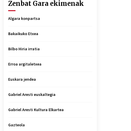
Zenbat Gara ekimenak
Algara konpartsa
Bakaikuko Etxea
Bilbo Hiria irratia
Erroa argitaletxea
Euskara jendea
Gabriel Aresti euskaltegia
Gabriel Aresti Kultura Elkartea
Gazteola