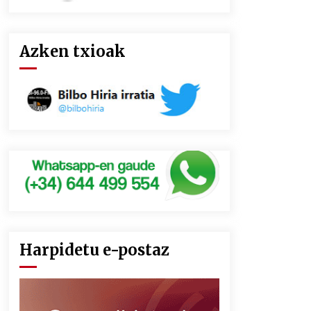
Azken txioak
Harpidetu e-postaz