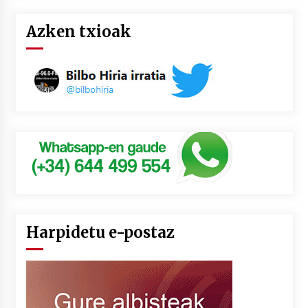
Azken txioak
Harpidetu e-postaz