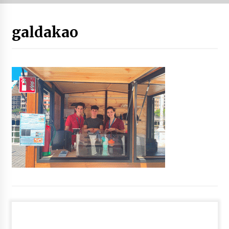
“Hiztegi bat” Gorka Urbizuk idatzitako letren
galdakao
hiztegia
2026/07/23
Bakaikuko barnetegitik gazteek egindako saio
berezia
2026/07/16
Tuba eta bonbardinoaren astea, Bilboko
Kontserbatorioan protagonista
2026/07/16
Auzoportala : 1×04 Auzofoniak
2026/07/15
Gaur abitua da Bilbao bbk live jaialdia
2026/07/09