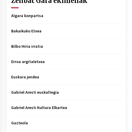
Zenbat Gara ekimenak
Algara konpartsa
Bakaikuko Etxea
Bilbo Hiria irratia
Erroa argitaletxea
Euskara jendea
Gabriel Aresti euskaltegia
Gabriel Aresti Kultura Elkartea
Gazteola