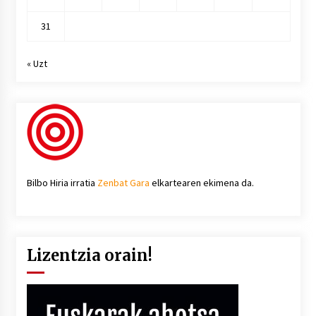
31
« Uzt
Bilbo Hiria irratia
Zenbat Gara
elkartearen ekimena da.
Lizentzia orain!