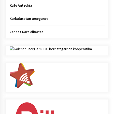
Kafe Antzokia
Kurkuluxetan umegunea
Zenbat Gara elkartea