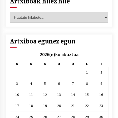
Artxiboak hilez hile
Artxiboak
hilez
hile
Artxiboa egunez egun
2026(e)ko abuztua
A
A
A
O
O
L
I
1
2
3
4
5
6
7
8
9
10
11
12
13
14
15
16
17
18
19
20
21
22
23
24
25
26
27
28
29
30