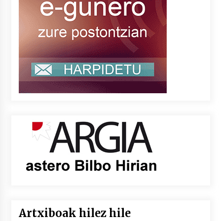
Artxiboak hilez hile