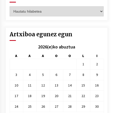
Artxiboak
hilez
hile
Artxiboa egunez egun
2026(e)ko abuztua
A
A
A
O
O
L
I
1
2
3
4
5
6
7
8
9
10
11
12
13
14
15
16
17
18
19
20
21
22
23
24
25
26
27
28
29
30