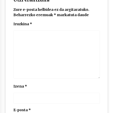
Zure e-posta helbidea ez da argitaratuko.
POTTO: San Pedro jaietako bertso-saioa
Beharrezko eremuak
*
markatuta daude
2026/07/09
Iruzkina
*
Larunbatean Plentziako Itsas Martxa ospatuko
da
2026/07/07
LIBURUEN ERREPUBLIKA TXIKIA: Hiragana akats
isil batekin dator beti
2026/07/07
Auritz Iñurrietaren margoak ikusgai
Izena
*
Uribitarte40 aretoan
2026/07/03
SOINUGELA: Paul McCartney eta Ringo Starr-en
lan berriak
E-posta
*