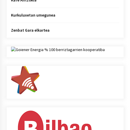
Kafe Antzokia
Kurkuluxetan umegunea
Zenbat Gara elkartea