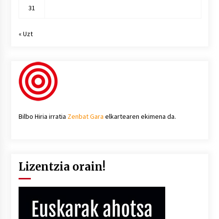
31
« Uzt
Bilbo Hiria irratia
Zenbat Gara
elkartearen ekimena da.
Lizentzia orain!