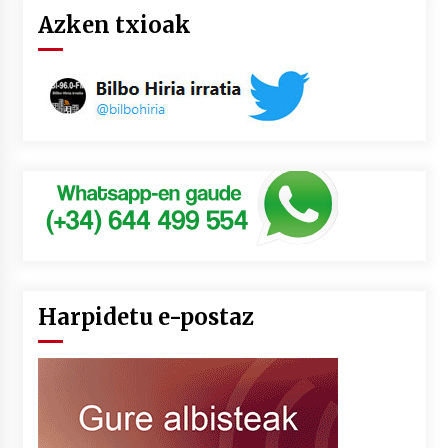
Azken txioak
Harpidetu e-postaz