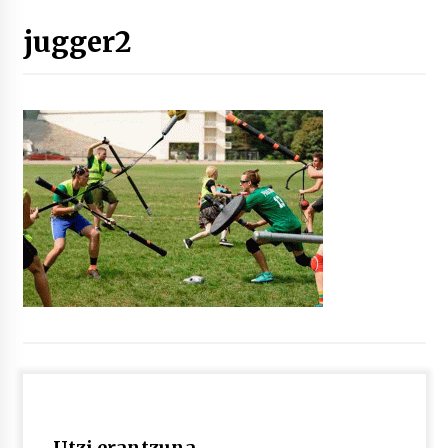
jugger2
“Hiztegi bat” Gorka Urbizuk idatzitako letren
hiztegia
2026/07/23
Bakaikuko barnetegitik gazteek egindako saio
berezia
2026/07/16
Tuba eta bonbardinoaren astea, Bilboko
Kontserbatorioan protagonista
2026/07/16
Auzoportala : 1×04 Auzofoniak
2026/07/15
Gaur abitua da Bilbao bbk live jaialdia
2026/07/09
Utzi erantzuna