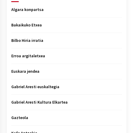
Algara konpartsa
Bakaikuko Etxea
Bilbo Hiria irratia
Erroa argitaletxea
Euskara jendea
Gabriel Aresti euskaltegia
Gabriel Aresti Kultura Elkartea
Gazteola