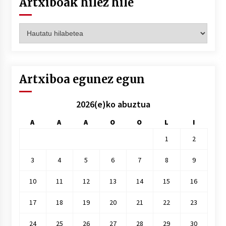
Artxiboak hilez hile
Artxiboak
hilez
hile
Artxiboa egunez egun
2026(e)ko abuztua
A
A
A
O
O
L
I
1
2
3
4
5
6
7
8
9
10
11
12
13
14
15
16
17
18
19
20
21
22
23
24
25
26
27
28
29
30