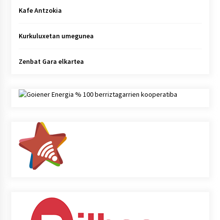
Kafe Antzokia
Kurkuluxetan umegunea
Zenbat Gara elkartea