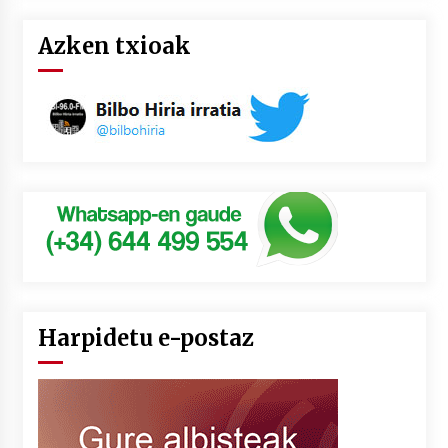
Azken txioak
Harpidetu e-postaz