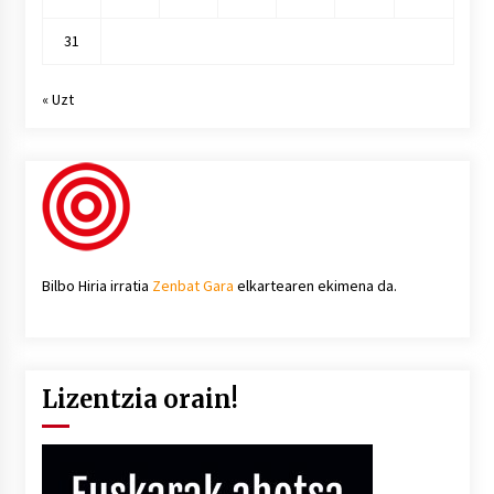
31
« Uzt
Bilbo Hiria irratia
Zenbat Gara
elkartearen ekimena da.
Lizentzia orain!