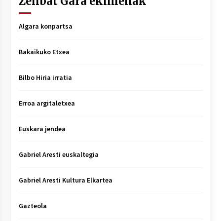
Zenbat Gara ekimenak
Algara konpartsa
Bakaikuko Etxea
Bilbo Hiria irratia
Erroa argitaletxea
Euskara jendea
Gabriel Aresti euskaltegia
Gabriel Aresti Kultura Elkartea
Gazteola