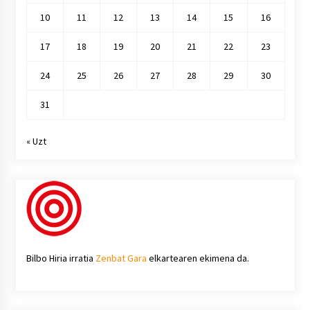
10
11
12
13
14
15
16
17
18
19
20
21
22
23
24
25
26
27
28
29
30
31
« Uzt
Bilbo Hiria irratia
Zenbat Gara
elkartearen ekimena da.