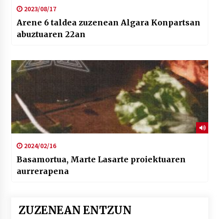
2023/08/17
Arene 6 taldea zuzenean Algara Konpartsan
abuztuaren 22an
2024/02/16
Basamortua, Marte Lasarte proiektuaren
aurrerapena
ZUZENEAN ENTZUN