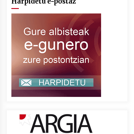
Harpidetu e-postaz