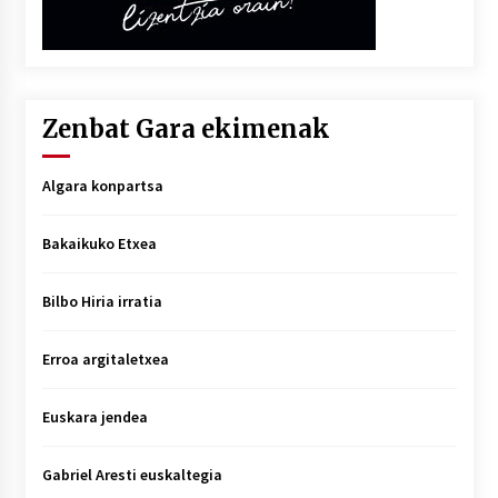
Zenbat Gara ekimenak
Algara konpartsa
Bakaikuko Etxea
Bilbo Hiria irratia
Erroa argitaletxea
Euskara jendea
Gabriel Aresti euskaltegia