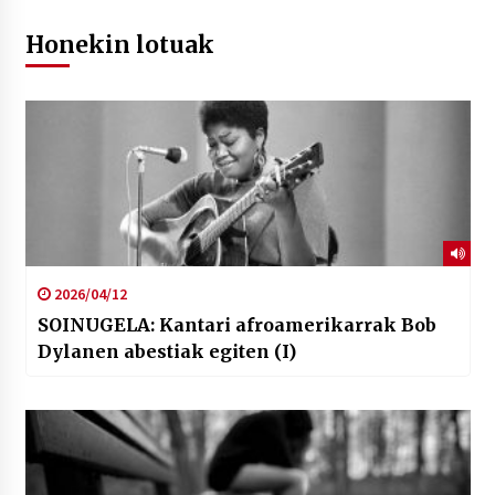
Honekin lotuak
2026/04/12
SOINUGELA: Kantari afroamerikarrak Bob
Dylanen abestiak egiten (I)