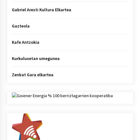
Gabriel Aresti Kultura Elkartea
Gazteola
Kafe Antzokia
Kurkuluxetan umegunea
Zenbat Gara elkartea