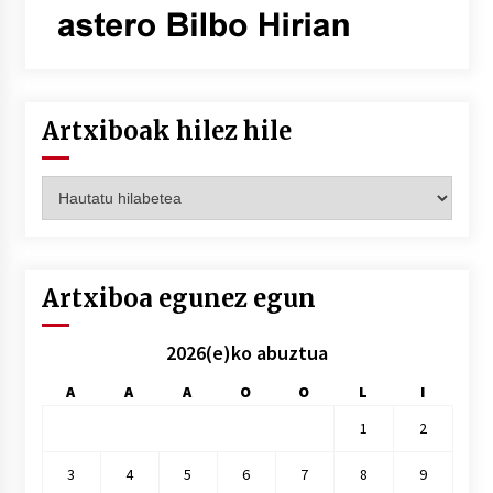
Artxiboak hilez hile
Artxiboak
hilez
hile
Artxiboa egunez egun
2026(e)ko abuztua
A
A
A
O
O
L
I
1
2
3
4
5
6
7
8
9