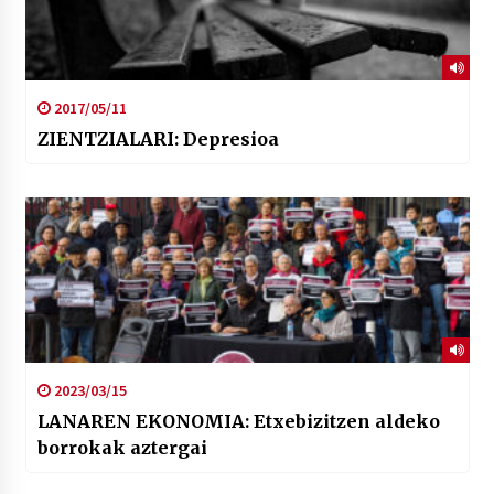
2017/05/11
ZIENTZIALARI: Depresioa
2023/03/15
LANAREN EKONOMIA: Etxebizitzen aldeko
borrokak aztergai