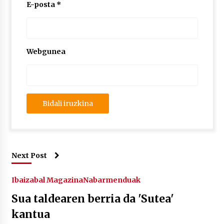
E-posta
*
Webgunea
Next Post
Ibaizabal Magazina
Nabarmenduak
Sua taldearen berria da 'Sutea'
kantua