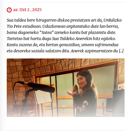
az. Uzt 2 , 2025
Sua taldea bere hirugarren diskoa prestatzen ari da, Urdulizko
Tio Pete estudioan. Udazkenean argitaratuko dute lan berria,
baina dagoeneko “Sutea” izeneko kantu bat plazaratu dute.
Tartetxo bat hartu dugu Sua Taldeko Anerekin hitz egiteko.
Kantu zuzena da, eta bertan genozidioa, umeen sufrimendua
eta desoreka soziala salatzen ditu. Anerek azpimarratzen du […]