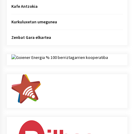
Kafe Antzokia
Kurkuluxetan umegunea
Zenbat Gara elkartea