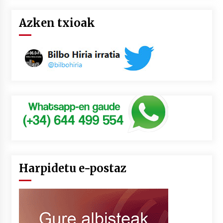
Azken txioak
Harpidetu e-postaz