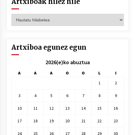
Artxiboak hilez hile
Artxiboak
hilez
hile
Artxiboa egunez egun
2026(e)ko abuztua
A
A
A
O
O
L
I
1
2
3
4
5
6
7
8
9
10
11
12
13
14
15
16
17
18
19
20
21
22
23
24
25
26
27
28
29
30