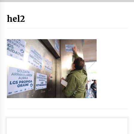
“Hiztegi bat” Gorka Urbizuk idatzitako letren
hel2
hiztegia
2026/07/23
Bakaikuko barnetegitik gazteek egindako saio
berezia
2026/07/16
Tuba eta bonbardinoaren astea, Bilboko
Kontserbatorioan protagonista
2026/07/16
Auzoportala : 1×04 Auzofoniak
2026/07/15
Gaur abitua da Bilbao bbk live jaialdia
2026/07/09