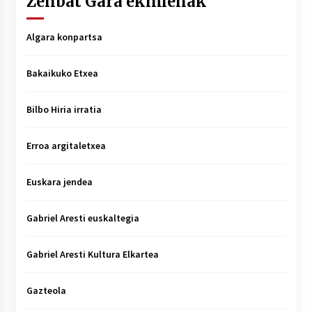
Zenbat Gara ekimenak
Algara konpartsa
Bakaikuko Etxea
Bilbo Hiria irratia
Erroa argitaletxea
Euskara jendea
Gabriel Aresti euskaltegia
Gabriel Aresti Kultura Elkartea
Gazteola