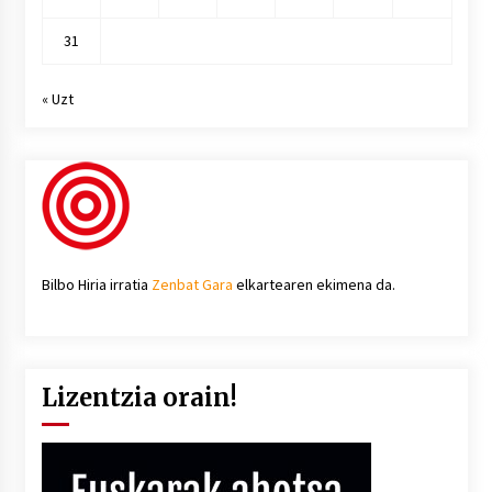
31
« Uzt
Bilbo Hiria irratia
Zenbat Gara
elkartearen ekimena da.
Lizentzia orain!