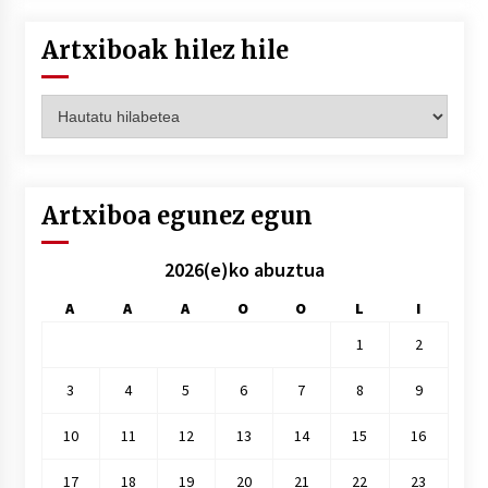
Artxiboak hilez hile
Artxiboak
hilez
hile
Artxiboa egunez egun
2026(e)ko abuztua
A
A
A
O
O
L
I
1
2
3
4
5
6
7
8
9
10
11
12
13
14
15
16
17
18
19
20
21
22
23