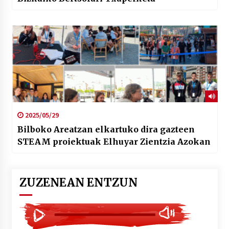
2025/05/29
Bilboko Areatzan elkartuko dira gazteen
STEAM proiektuak Elhuyar Zientzia Azokan
ZUZENEAN ENTZUN