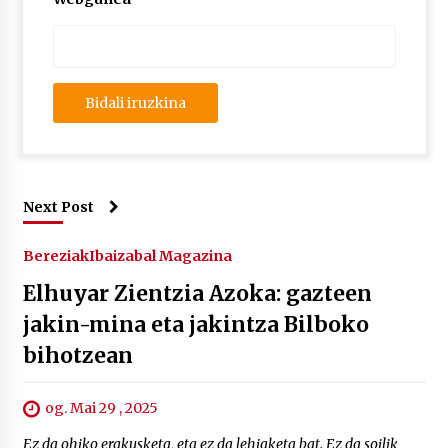
Next Post
Bereziak
Ibaizabal Magazina
Elhuyar Zientzia Azoka: gazteen
jakin-mina eta jakintza Bilboko
bihotzean
og. Mai 29 , 2025
Ez da ohiko erakusketa, eta ez da lehiaketa bat. Ez da soilik