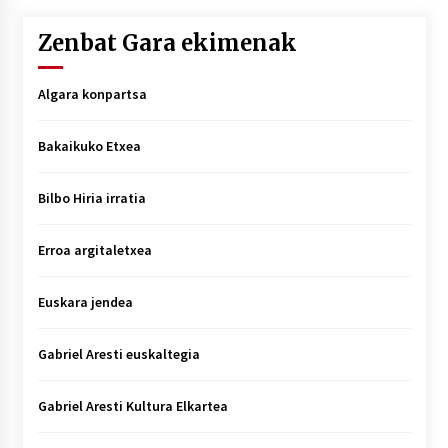
Zenbat Gara ekimenak
Algara konpartsa
Bakaikuko Etxea
Bilbo Hiria irratia
Erroa argitaletxea
Euskara jendea
Gabriel Aresti euskaltegia
Gabriel Aresti Kultura Elkartea