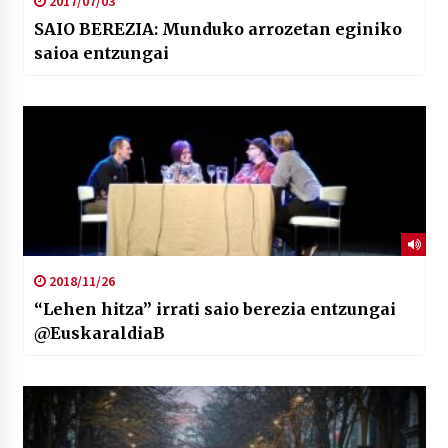
2017/07/03
SAIO BEREZIA: Munduko arrozetan eginiko
saioa entzungai
2018/11/26
“Lehen hitza” irrati saio berezia entzungai
@EuskaraldiaB