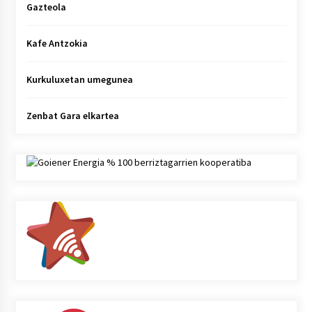
Gazteola
Kafe Antzokia
Kurkuluxetan umegunea
Zenbat Gara elkartea