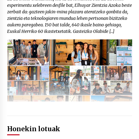
esperimentu xelebreen desfile bat, Elhuyar Zientzia Azoka beste
zerbait da: gazteen jakin-mina plazara ateratzeko gonbita da,
zientzia eta teknologiaren mundua lehen pertsonan bizitzeko
aukera paregabea. 150 bat talde, 640 ikasle baino gehiago,
Euskal Herriko 60 ikastetxetatik. Gasteizko Olabide […]
Honekin lotuak