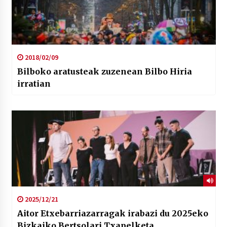
2018/02/09
Bilboko aratusteak zuzenean Bilbo Hiria
irratian
2025/12/21
Aitor Etxebarriazarragak irabazi du 2025eko
Bizkaiko Bertsolari Txapelketa