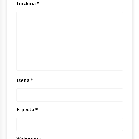
2026/07/03
Iruzkina
*
MUSIBLA #297: Bide, Boards Of Canada, Somak,
Tiga, Twisted Teens, Underscores, Habia
2026/07/02
Izena
*
E-posta
*
Webgunea