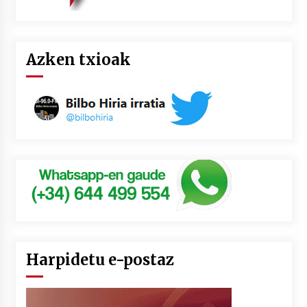
Azken txioak
Harpidetu e-postaz