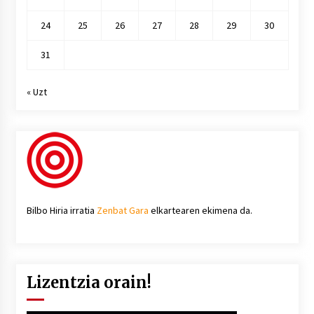
24
25
26
27
28
29
30
31
« Uzt
Bilbo Hiria irratia
Zenbat Gara
elkartearen ekimena da.
Lizentzia orain!