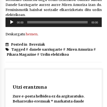
Danele Sarriugarte aurrez aurre Miren Amuriza izan du.
Feminismotik hainbat sortzaile elkarrizketatu ditu urdin
POTTO: San Pedro jaietako bertso-saioa
elektrikoan.
2026/07/09
Soinu
00:00
00:00
erreproduzigailua
Deskargatu
hemen
.
Larunbatean Plentziako Itsas Martxa ospatuko
da
2026/07/07
Posted in
Bereziak
Tagged #
danele sarriugarte
#
Miren Amuriza
#
Pikara Magazine
#
Urdin elektrikoa
LIBURUEN ERREPUBLIKA TXIKIA: Hiragana akats
isil batekin dator beti
2026/07/07
Auritz Iñurrietaren margoak ikusgai
Uribitarte40 aretoan
Utzi erantzuna
2026/07/03
Zure e-posta helbidea ez da argitaratuko.
SOINUGELA: Paul McCartney eta Ringo Starr-en
Beharrezko eremuak
*
markatuta daude
lan berriak